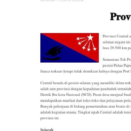
Prov
Provinsi Central 
selatan negara in
luas 29.500 km pe
Sementara Tok Pis
pesisir Pulau Pap
franca terkuat (tetapi tidak demikian halnya dengan Port
Central berada di pesisir selatan yang memiliki iklim te
salah satu provinsi dengan kepadatan penduduk terendah
Distrik Ibu kota Nasional (NCD). Pusat desa menjual bu
mendapatkan manfaat dari toko-toko dan pelayanan-pelaya
Banyak pekerjaan di bidang pemerintahan atau bisnis di
adalah kegiatan utama. Tingkat upah Central adalah tere
provinsi ini
Sejarah