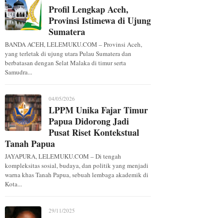
Profil Lengkap Aceh,
Provinsi Istimewa di Ujung
Sumatera
BANDA ACEH, LELEMUKU.COM – Provinsi Aceh,
yang terletak di ujung utara Pulau Sumatera dan
berbatasan dengan Selat Malaka di timur serta
Samudra...
04/05/2026
LPPM Unika Fajar Timur
Papua Didorong Jadi
Pusat Riset Kontekstual
Tanah Papua
JAYAPURA, LELEMUKU.COM – Di tengah
kompleksitas sosial, budaya, dan politik yang menjadi
warna khas Tanah Papua, sebuah lembaga akademik di
Kota...
29/11/2025