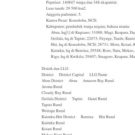
Populasi: 140847 warga dan 348 ekspatriat.
Luas tanah: 29 500 km2.
Anggota parlemen: 5.
Kantor Pusat: Konedobu, NCD.
Kabupaten; penduduk warga negara; bahasa utama:
Abau, hq[1] di Kupiano; 31088; Magi, Keapara, Dag
Goilala, hq di Tapini; 22073; Fuyuge, Taude, Kunim
Hiri, hq di Konedobu, NCD; 28731; Motu, Koiari, K
Kairuku, hq di Bereina; 29548; Roro, Nara, Mekeo, 
Rigo, hq di Kwikila; 29407; Sinagoro, Keapara, Mar
Distrik dan LLG
District District Capital LLG Name
Abau District Abau Amazon Bay Rural
Aroma Rural
Cloudy Bay Rural
Goilala District Tapini Guari Rural
Tapini Rural
Woitape Rural
Kairuku-Hiri District Bereina Hiri Rural
Kairuku Rural
Koiari Rural
Mekeo Kuni Rural