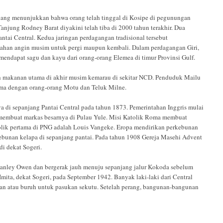
 yang menunjukkan bahwa orang telah tinggal di Kosipe di pegunungan
Tanjung Rodney Barat diyakini telah tiba di 2000 tahun terakhir. Dua
antai Central. Kedua jaringan perdagangan tradisional tersebut
ahan angin musim untuk pergi maupun kembali. Dalam perdagangan Giri,
endapat sagu dan kayu dari orang-orang Elemea di timur Provinsi Gulf.
h makanan utama di akhir musim kemarau di sekitar NCD. Penduduk Mailu
sama dengan orang-orang Motu dan Teluk Milne.
 di sepanjang Pantai Central pada tahun 1873. Pemerintahan Inggris mulai
 membuat markas besarnya di Pulau Yule. Misi Katolik Roma membuat
olik pertama di PNG adalah Louis Vangeke. Eropa mendirikan perkebunan
kebunan kelapa di sepanjang pantai. Pada tahun 1908 Gereja Masehi Advent
i dekat Sogeri.
Stanley Owen dan bergerak jauh menuju sepanjang jalur Kokoda sebelum
ita, dekat Sogeri, pada September 1942. Banyak laki-laki dari Central
tan atau buruh untuk pasukan sekutu. Setelah perang, bangunan-bangunan