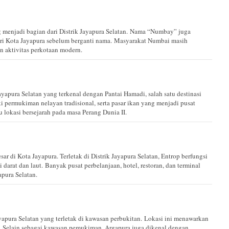
menjadi bagian dari Distrik Jayapura Selatan. Nama “Numbay” juga
ri Kota Jayapura sebelum berganti nama. Masyarakat Numbai masih
n aktivitas perkotaan modern.
ayapura Selatan yang terkenal dengan Pantai Hamadi, salah satu destinasi
i permukiman nelayan tradisional, serta pasar ikan yang menjadi pusat
 lokasi bersejarah pada masa Perang Dunia II.
sar di Kota Jayapura. Terletak di Distrik Jayapura Selatan, Entrop berfungsi
i darat dan laut. Banyak pusat perbelanjaan, hotel, restoran, dan terminal
pura Selatan.
yapura Selatan yang terletak di kawasan perbukitan. Lokasi ini menawarkan
. Selain sebagai kawasan pemukiman, Argapura juga dikenal dengan