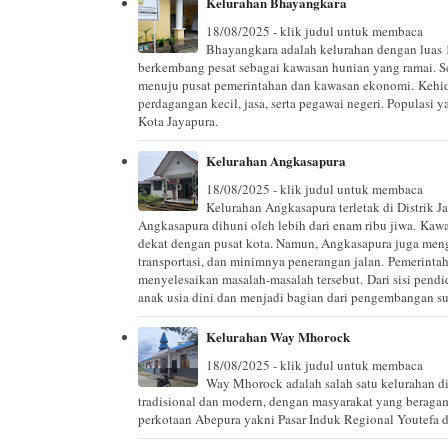
Kelurahan Bhayangkara
18/08/2025 - klik judul untuk membaca
Bhayangkara adalah kelurahan dengan luas 
berkembang pesat sebagai kawasan hunian yang ramai. Se
menuju pusat pemerintahan dan kawasan ekonomi. Kehid
perdagangan kecil, jasa, serta pegawai negeri. Populasi 
Kota Jayapura.
Kelurahan Angkasapura
18/08/2025 - klik judul untuk membaca
Kelurahan Angkasapura terletak di Distrik J
Angkasapura dihuni oleh lebih dari enam ribu jiwa. Kawa
dekat dengan pusat kota. Namun, Angkasapura juga mengha
transportasi, dan minimnya penerangan jalan. Pemerinta
menyelesaikan masalah-masalah tersebut. Dari sisi pendi
anak usia dini dan menjadi bagian dari pengembangan 
Kelurahan Way Mhorock
18/08/2025 - klik judul untuk membaca
Way Mhorock adalah salah satu kelurahan di
tradisional dan modern, dengan masyarakat yang beragam
perkotaan Abepura yakni Pasar Induk Regional Youtefa da