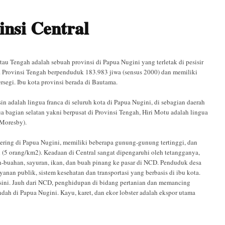
insi Central
atau Tengah adalah sebuah provinsi di Papua Nugini yang terletak di pesisir
i. Provinsi Tengah berpenduduk 183.983 jiwa (sensus 2000) dan memiliki
rsegi. Ibu kota provinsi berada di Bautama.
in adalah lingua franca di seluruh kota di Papua Nugini, di sebagian daerah
ua bagian selatan yakni berpusat di Provinsi Tengah, Hiri Motu adalah lingua
 Moresby).
rkering di Papua Nugini, memiliki beberapa gunung-gunung tertinggi, dan
 (5 orang/km2). Keadaan di Central sangat dipengaruhi oleh tetangganya,
ah-buahan, sayuran, ikan, dan buah pinang ke pasar di NCD. Penduduk desa
nan publik, sistem kesehatan dan transportasi yang berbasis di ibu kota.
 sini. Jauh dari NCD, penghidupan di bidang pertanian dan memancing
ndah di Papua Nugini. Kayu, karet, dan ekor lobster adalah ekspor utama