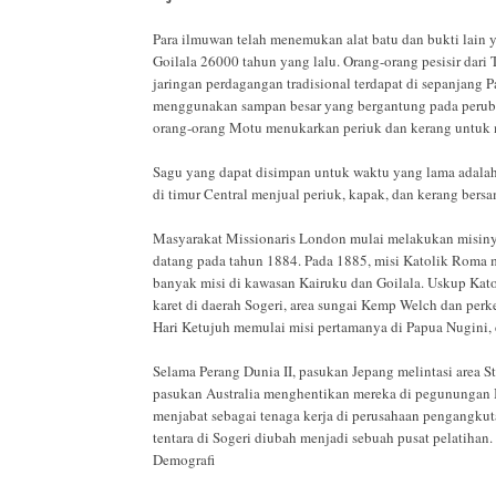
Para ilmuwan telah menemukan alat batu dan bukti lain
Goilala 26000 tahun yang lalu. Orang-orang pesisir dari 
jaringan perdagangan tradisional terdapat di sepanjang P
menggunakan sampan besar yang bergantung pada perub
orang-orang Motu menukarkan periuk dan kerang untuk m
Sagu yang dapat disimpan untuk waktu yang lama adala
di timur Central menjual periuk, kapak, dan kerang ber
Masyarakat Missionaris London mulai melakukan misinya
datang pada tahun 1884. Pada 1885, misi Katolik Roma
banyak misi di kawasan Kairuku dan Goilala. Uskup Kat
karet di daerah Sogeri, area sungai Kemp Welch dan per
Hari Ketujuh memulai misi pertamanya di Papua Nugini, d
Selama Perang Dunia II, pasukan Jepang melintasi area 
pasukan Australia menghentikan mereka di pegunungan Im
menjabat sebagai tenaga kerja di perusahaan pengangku
tentara di Sogeri diubah menjadi sebuah pusat pelatihan.
Demografi