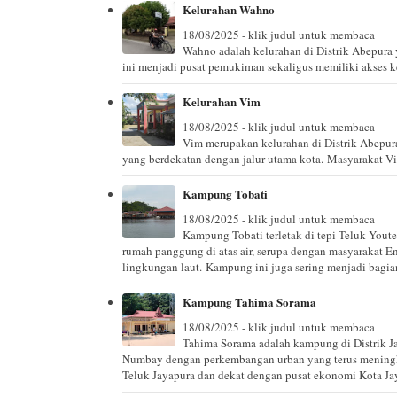
Kelurahan Wahno
18/08/2025 - klik judul untuk membaca
Wahno adalah kelurahan di Distrik Abepura 
ini menjadi pusat pemukiman sekaligus memiliki akses ke
Kelurahan Vim
18/08/2025 - klik judul untuk membaca
Vim merupakan kelurahan di Distrik Abepur
yang berdekatan dengan jalur utama kota. Masyarakat Vim
Kampung Tobati
18/08/2025 - klik judul untuk membaca
Kampung Tobati terletak di tepi Teluk Youte
rumah panggung di atas air, serupa dengan masyarakat E
lingkungan laut. Kampung ini juga sering menjadi bagian 
Kampung Tahima Sorama
18/08/2025 - klik judul untuk membaca
Tahima Sorama adalah kampung di Distrik J
Numbay dengan perkembangan urban yang terus meningk
Teluk Jayapura dan dekat dengan pusat ekonomi Kota Ja