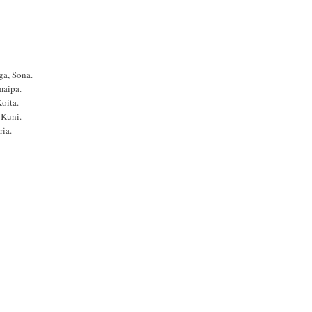
a, Sona.
aipa.
oita.
Kuni.
ia.