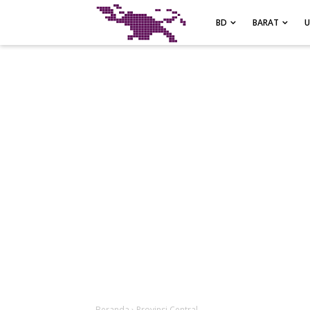
-->
BD
BARAT
Beranda
›
Provinsi Central