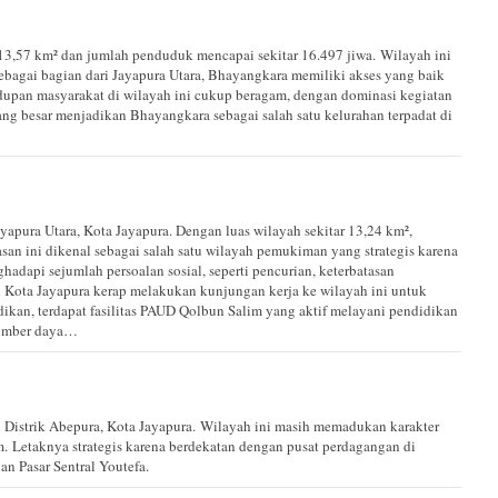
13,57 km² dan jumlah penduduk mencapai sekitar 16.497 jiwa. Wilayah ini
bagai bagian dari Jayapura Utara, Bhayangkara memiliki akses yang baik
upan masyarakat di wilayah ini cukup beragam, dengan dominasi kegiatan
yang besar menjadikan Bhayangkara sebagai salah satu kelurahan terpadat di
ayapura Utara, Kota Jayapura. Dengan luas wilayah sekitar 13,24 km²,
san ini dikenal sebagai salah satu wilayah pemukiman yang strategis karena
dapi sejumlah persoalan sosial, seperti pencurian, keterbatasan
h Kota Jayapura kerap melakukan kunjungan kerja ke wilayah ini untuk
dikan, terdapat fasilitas PAUD Qolbun Salim yang aktif melayani pendidikan
sumber daya…
 Distrik Abepura, Kota Jayapura. Wilayah ini masih memadukan karakter
. Letaknya strategis karena berdekatan dengan pusat perdagangan di
n Pasar Sentral Youtefa.