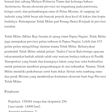
berasal dari cabang Melayu-Polinesia Timur dari keluarga bahasa
Austronesia. Secara ekonomi provinsi ini tergantung pada pariwisata,
kelapa sawit, dan pertambangan emas di Pulau Misima; di samping ini
industri yang lebih besar ada banyak proyek desa kecil di kakao dan kopra
budidaya. Pertempuran Teluk Milne pad Perang Dunia II terjadi di provinsi
tersebut.
Teluk Milne (Milne Bay) berada di ujung timur Papua Nugini. Teluk Milne
juga merupakan provinsi pulau terbesar di Papua Nugini. Lebih dari 435
pulau-pulau mengelilingi daratan utama Teluk Milne. Kebanyakan
penduduk Teluk Milne adalah pelaut. Tradisi Cincin Kula berupa upacara
tukar-menukar hadiah adalah salah satu warisan budaya terkaya di Pasifik.
Transportasi yang buruk dan kurangnya lahan yang luas serta berkualitas
untuk pertanian membuat pengembangan di sini terhambat. Namun, Teluk
Milne memiliki perkebunan sawit baru dekat Alotau serta tambang emas
dan perak Misima yang memberikan fondamen ekonomi baru bagi Provinsi
Teluk Milne.
Ringkasan
Populasi: 158484 warga dan ekspatriat 296.
Luas tanah: 14000 km2.
Anggota parlemen: 5.