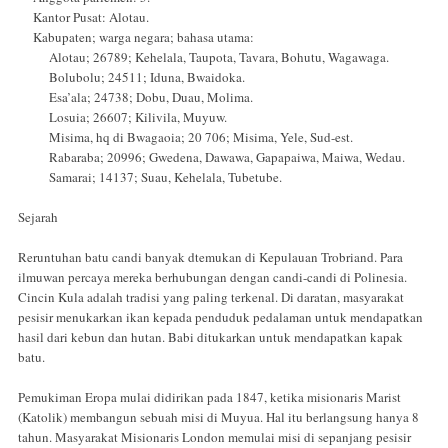
Kantor Pusat: Alotau.
Kabupaten; warga negara; bahasa utama:
Alotau; 26789; Kehelala, Taupota, Tavara, Bohutu, Wagawaga.
Bolubolu; 24511; Iduna, Bwaidoka.
Esa’ala; 24738; Dobu, Duau, Molima.
Losuia; 26607; Kilivila, Muyuw.
Misima, hq di Bwagaoia; 20 706; Misima, Yele, Sud-est.
Rabaraba; 20996; Gwedena, Dawawa, Gapapaiwa, Maiwa, Wedau.
Samarai; 14137; Suau, Kehelala, Tubetube.
Sejarah
Reruntuhan batu candi banyak dtemukan di Kepulauan Trobriand. Para
ilmuwan percaya mereka berhubungan dengan candi-candi di Polinesia.
Cincin Kula adalah tradisi yang paling terkenal. Di daratan, masyarakat
pesisir menukarkan ikan kepada penduduk pedalaman untuk mendapatkan
hasil dari kebun dan hutan. Babi ditukarkan untuk mendapatkan kapak
batu.
Pemukiman Eropa mulai didirikan pada 1847, ketika misionaris Marist
(Katolik) membangun sebuah misi di Muyua. Hal itu berlangsung hanya 8
tahun. Masyarakat Misionaris London memulai misi di sepanjang pesisir