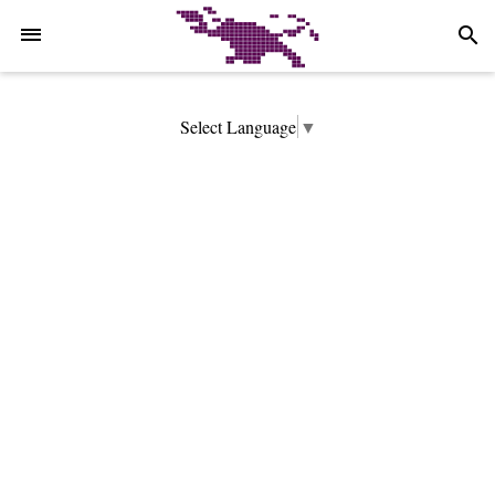
-->
search
Select Language
▼