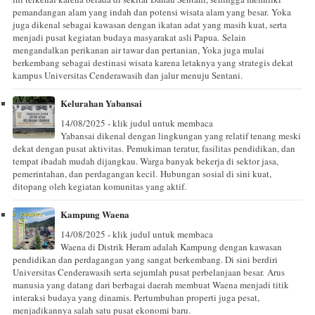
pemandangan alam yang indah dan potensi wisata alam yang besar. Yoka
juga dikenal sebagai kawasan dengan ikatan adat yang masih kuat, serta
menjadi pusat kegiatan budaya masyarakat asli Papua. Selain
mengandalkan perikanan air tawar dan pertanian, Yoka juga mulai
berkembang sebagai destinasi wisata karena letaknya yang strategis dekat
kampus Universitas Cenderawasih dan jalur menuju Sentani.
Kelurahan Yabansai
14/08/2025 - klik judul untuk membaca
Yabansai dikenal dengan lingkungan yang relatif tenang meski
dekat dengan pusat aktivitas. Pemukiman teratur, fasilitas pendidikan, dan
tempat ibadah mudah dijangkau. Warga banyak bekerja di sektor jasa,
pemerintahan, dan perdagangan kecil. Hubungan sosial di sini kuat,
ditopang oleh kegiatan komunitas yang aktif.
Kampung Waena
14/08/2025 - klik judul untuk membaca
Waena di Distrik Heram adalah Kampung dengan kawasan
pendidikan dan perdagangan yang sangat berkembang. Di sini berdiri
Universitas Cenderawasih serta sejumlah pusat perbelanjaan besar. Arus
manusia yang datang dari berbagai daerah membuat Waena menjadi titik
interaksi budaya yang dinamis. Pertumbuhan properti juga pesat,
menjadikannya salah satu pusat ekonomi baru.