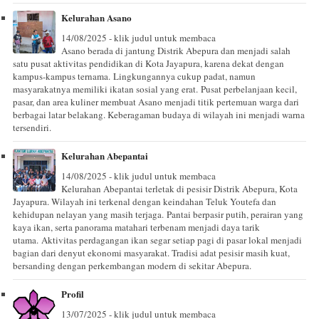
Kelurahan Asano
14/08/2025 - klik judul untuk membaca
Asano berada di jantung Distrik Abepura dan menjadi salah
satu pusat aktivitas pendidikan di Kota Jayapura, karena dekat dengan
kampus-kampus ternama. Lingkungannya cukup padat, namun
masyarakatnya memiliki ikatan sosial yang erat. Pusat perbelanjaan kecil,
pasar, dan area kuliner membuat Asano menjadi titik pertemuan warga dari
berbagai latar belakang. Keberagaman budaya di wilayah ini menjadi warna
tersendiri.
Kelurahan Abepantai
14/08/2025 - klik judul untuk membaca
Kelurahan Abepantai terletak di pesisir Distrik Abepura, Kota
Jayapura. Wilayah ini terkenal dengan keindahan Teluk Youtefa dan
kehidupan nelayan yang masih terjaga. Pantai berpasir putih, perairan yang
kaya ikan, serta panorama matahari terbenam menjadi daya tarik
utama. Aktivitas perdagangan ikan segar setiap pagi di pasar lokal menjadi
bagian dari denyut ekonomi masyarakat. Tradisi adat pesisir masih kuat,
bersanding dengan perkembangan modern di sekitar Abepura.
Profil
13/07/2025 - klik judul untuk membaca