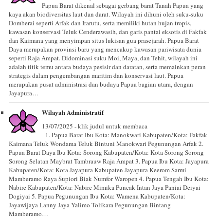
Papua Barat dikenal sebagai gerbang barat Tanah Papua yang
kaya akan biodiversitas laut dan darat. Wilayah ini dihuni oleh suku-suku
Domberai seperti Arfak dan Irarutu, serta memiliki hutan hujan tropis,
kawasan konservasi Teluk Cenderawasih, dan garis pantai eksotis di Fakfak
dan Kaimana yang menyimpan situs lukisan gua prasejarah. Papua Barat
Daya merupakan provinsi baru yang mencakup kawasan pariwisata dunia
seperti Raja Ampat. Didominasi suku Moi, Maya, dan Tehit, wilayah ini
adalah titik temu antara budaya pesisir dan daratan, serta memainkan peran
strategis dalam pengembangan maritim dan konservasi laut. Papua
merupakan pusat administrasi dan budaya Papua bagian utara, dengan
Jayapura…
Wilayah Administratif
13/07/2025 - klik judul untuk membaca
1. Papua Barat Ibu Kota: Manokwari Kabupaten/Kota: Fakfak
Kaimana Teluk Wondama Teluk Bintuni Manokwari Pegunungan Arfak 2.
Papua Barat Daya Ibu Kota: Sorong Kabupaten/Kota: Kota Sorong Sorong
Sorong Selatan Maybrat Tambrauw Raja Ampat 3. Papua Ibu Kota: Jayapura
Kabupaten/Kota: Kota Jayapura Kabupaten Jayapura Keerom Sarmi
Mamberamo Raya Supiori Biak Numfor Waropen 4. Papua Tengah Ibu Kota:
Nabire Kabupaten/Kota: Nabire Mimika Puncak Intan Jaya Paniai Deiyai
Dogiyai 5. Papua Pegunungan Ibu Kota: Wamena Kabupaten/Kota:
Jayawijaya Lanny Jaya Yalimo Tolikara Pegunungan Bintang
Mamberamo…