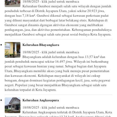
18/08/2025 - klik judul untuk membaca
Kelurahan Gurabesi menjadi salah satu wilayah dengan jumlah
penduduk terbesar di Distrik Jayapura Utara, yakni sekitar 20.923 jiwa,
dengan luas 7,18 km². Gurabesi dikenal sebagai kawasan perkotaan padat
yang dihuni masyarakat dari berbagai latar belakang etnis. Kehidupan di
Gurabesi sangat dinamis dgengan aktivitas ekonomi yang melibatkan
perdagangan, jasa, dan aktivitas pemerintahan. Keberagaman penduduknya
menjadikan Gurabesi sebagai salah satu pusat sosial-budaya Kota Jayapura.
Kelurahan Bhayangkara
18/08/2025 - klik judul untuk membaca
Bhayangkara adalah kelurahan dengan luas 13,57 km² dan
jumlah penduduk mencapai sekitar 16.497 jiwa. Wilayah ini berkembang
pesat sebagai kawasan hunian yang ramai. Sebagai bagian dari Jayapura
Utara, Bhayangkara memiliki akses yang baik menuju pusat pemerintahan
dan kawasan ekonomi. Kehidupan masyarakat di wilayah ini cukup
beragam, dengan dominasi kegiatan perdagangan kecil, jasa, serta pegawai
negeri. Populasi yang besar menjadikan Bhayangkara sebagai salah satu
kelurahan terpadat di Kota Jayapura.
Kelurahan Angkasapura
18/08/2025 - klik judul untuk membaca
Kelurahan Angkasapura terletak di Distrik Jayapura Utara, Kota
Jayapura. Dengan luas wilayah sekitar 13,24 km², Angkasapura dihuni oleh