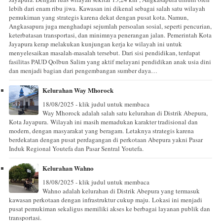
lebih dari enam ribu jiwa. Kawasan ini dikenal sebagai salah satu wilayah
pemukiman yang strategis karena dekat dengan pusat kota. Namun,
Angkasapura juga menghadapi sejumlah persoalan sosial, seperti pencurian,
keterbatasan transportasi, dan minimnya penerangan jalan. Pemerintah Kota
Jayapura kerap melakukan kunjungan kerja ke wilayah ini untuk
menyelesaikan masalah-masalah tersebut. Dari sisi pendidikan, terdapat
fasilitas PAUD Qolbun Salim yang aktif melayani pendidikan anak usia dini
dan menjadi bagian dari pengembangan sumber daya…
Kelurahan Way Mhorock
18/08/2025 - klik judul untuk membaca
Way Mhorock adalah salah satu kelurahan di Distrik Abepura,
Kota Jayapura. Wilayah ini masih memadukan karakter tradisional dan
modern, dengan masyarakat yang beragam. Letaknya strategis karena
berdekatan dengan pusat perdagangan di perkotaan Abepura yakni Pasar
Induk Regional Youtefa dan Pasar Sentral Youtefa.
Kelurahan Wahno
18/08/2025 - klik judul untuk membaca
Wahno adalah kelurahan di Distrik Abepura yang termasuk
kawasan perkotaan dengan infrastruktur cukup maju. Lokasi ini menjadi
pusat pemukiman sekaligus memiliki akses ke berbagai layanan publik dan
transportasi.