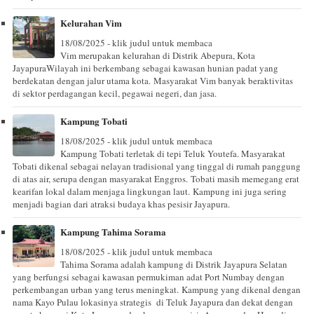
Kelurahan Vim
18/08/2025 - klik judul untuk membaca
Vim merupakan kelurahan di Distrik Abepura, Kota
JayapuraWilayah ini berkembang sebagai kawasan hunian padat yang
berdekatan dengan jalur utama kota. Masyarakat Vim banyak beraktivitas
di sektor perdagangan kecil, pegawai negeri, dan jasa.
Kampung Tobati
18/08/2025 - klik judul untuk membaca
Kampung Tobati terletak di tepi Teluk Youtefa. Masyarakat
Tobati dikenal sebagai nelayan tradisional yang tinggal di rumah panggung
di atas air, serupa dengan masyarakat Enggros. Tobati masih memegang erat
kearifan lokal dalam menjaga lingkungan laut. Kampung ini juga sering
menjadi bagian dari atraksi budaya khas pesisir Jayapura.
Kampung Tahima Sorama
18/08/2025 - klik judul untuk membaca
Tahima Sorama adalah kampung di Distrik Jayapura Selatan
yang berfungsi sebagai kawasan permukiman adat Port Numbay dengan
perkembangan urban yang terus meningkat. Kampung yang dikenal dengan
nama Kayo Pulau lokasinya strategis di Teluk Jayapura dan dekat dengan