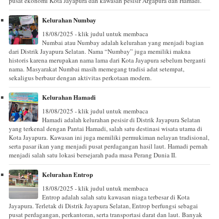
pusat ekonomi Kota Jayapura dan kawasan pesisir Argapura dan Hamadi.
Kelurahan Numbay
18/08/2025 - klik judul untuk membaca
Numbai atau Numbay adalah kelurahan yang menjadi bagian
dari Distrik Jayapura Selatan. Nama “Numbay” juga memiliki makna
historis karena merupakan nama lama dari Kota Jayapura sebelum berganti
nama. Masyarakat Numbai masih memegang tradisi adat setempat,
sekaligus berbaur dengan aktivitas perkotaan modern.
Kelurahan Hamadi
18/08/2025 - klik judul untuk membaca
Hamadi adalah kelurahan pesisir di Distrik Jayapura Selatan
yang terkenal dengan Pantai Hamadi, salah satu destinasi wisata utama di
Kota Jayapura. Kawasan ini juga memiliki permukiman nelayan tradisional,
serta pasar ikan yang menjadi pusat perdagangan hasil laut. Hamadi pernah
menjadi salah satu lokasi bersejarah pada masa Perang Dunia II.
Kelurahan Entrop
18/08/2025 - klik judul untuk membaca
Entrop adalah salah satu kawasan niaga terbesar di Kota
Jayapura. Terletak di Distrik Jayapura Selatan, Entrop berfungsi sebagai
pusat perdagangan, perkantoran, serta transportasi darat dan laut. Banyak