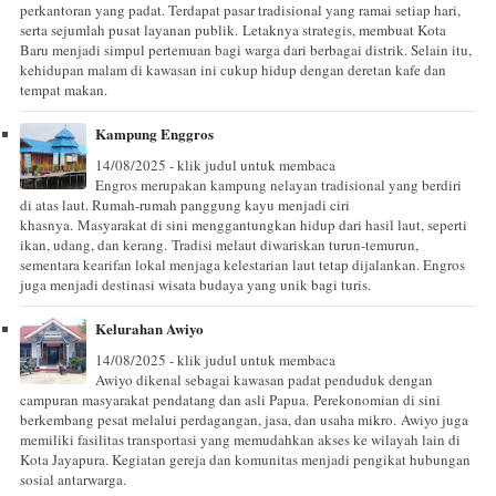
perkantoran yang padat. Terdapat pasar tradisional yang ramai setiap hari,
serta sejumlah pusat layanan publik. Letaknya strategis, membuat Kota
Baru menjadi simpul pertemuan bagi warga dari berbagai distrik. Selain itu,
kehidupan malam di kawasan ini cukup hidup dengan deretan kafe dan
tempat makan.
Kampung Enggros
14/08/2025 - klik judul untuk membaca
Engros merupakan kampung nelayan tradisional yang berdiri
di atas laut. Rumah-rumah panggung kayu menjadi ciri
khasnya. Masyarakat di sini menggantungkan hidup dari hasil laut, seperti
ikan, udang, dan kerang. Tradisi melaut diwariskan turun-temurun,
sementara kearifan lokal menjaga kelestarian laut tetap dijalankan. Engros
juga menjadi destinasi wisata budaya yang unik bagi turis.
Kelurahan Awiyo
14/08/2025 - klik judul untuk membaca
Awiyo dikenal sebagai kawasan padat penduduk dengan
campuran masyarakat pendatang dan asli Papua. Perekonomian di sini
berkembang pesat melalui perdagangan, jasa, dan usaha mikro. Awiyo juga
memiliki fasilitas transportasi yang memudahkan akses ke wilayah lain di
Kota Jayapura. Kegiatan gereja dan komunitas menjadi pengikat hubungan
sosial antarwarga.