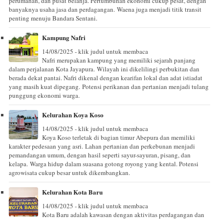
perumahan, dan pusat belanja. Pertumbuhan ekonomi cukup pesat, dengan
banyaknya usaha jasa dan perdagangan. Waena juga menjadi titik transit
penting menuju Bandara Sentani.
Kampung Nafri
14/08/2025 - klik judul untuk membaca
Nafri merupakan kampung yang memiliki sejarah panjang
dalam perjalanan Kota Jayapura. Wilayah ini dikelilingi perbukitan dan
berada dekat pantai. Nafri dikenal dengan kearifan lokal dan adat istiadat
yang masih kuat dipegang. Potensi perikanan dan pertanian menjadi tulang
punggung ekonomi warga.
Kelurahan Koya Koso
14/08/2025 - klik judul untuk membaca
Koya Koso terletak di bagian timur Abepura dan memiliki
karakter pedesaan yang asri. Lahan pertanian dan perkebunan menjadi
pemandangan umum, dengan hasil seperti sayur-sayuran, pisang, dan
kelapa. Warga hidup dalam suasana gotong royong yang kental. Potensi
agrowisata cukup besar untuk dikembangkan.
Kelurahan Kota Baru
14/08/2025 - klik judul untuk membaca
Kota Baru adalah kawasan dengan aktivitas perdagangan dan