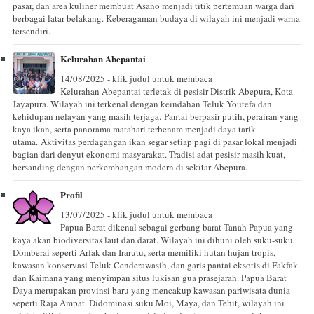
pasar, dan area kuliner membuat Asano menjadi titik pertemuan warga dari
berbagai latar belakang. Keberagaman budaya di wilayah ini menjadi warna
tersendiri.
Kelurahan Abepantai
14/08/2025 - klik judul untuk membaca
Kelurahan Abepantai terletak di pesisir Distrik Abepura, Kota
Jayapura. Wilayah ini terkenal dengan keindahan Teluk Youtefa dan
kehidupan nelayan yang masih terjaga. Pantai berpasir putih, perairan yang
kaya ikan, serta panorama matahari terbenam menjadi daya tarik
utama. Aktivitas perdagangan ikan segar setiap pagi di pasar lokal menjadi
bagian dari denyut ekonomi masyarakat. Tradisi adat pesisir masih kuat,
bersanding dengan perkembangan modern di sekitar Abepura.
Profil
13/07/2025 - klik judul untuk membaca
Papua Barat dikenal sebagai gerbang barat Tanah Papua yang
kaya akan biodiversitas laut dan darat. Wilayah ini dihuni oleh suku-suku
Domberai seperti Arfak dan Irarutu, serta memiliki hutan hujan tropis,
kawasan konservasi Teluk Cenderawasih, dan garis pantai eksotis di Fakfak
dan Kaimana yang menyimpan situs lukisan gua prasejarah. Papua Barat
Daya merupakan provinsi baru yang mencakup kawasan pariwisata dunia
seperti Raja Ampat. Didominasi suku Moi, Maya, dan Tehit, wilayah ini