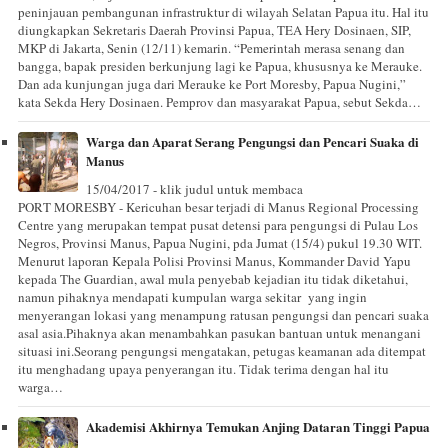
peninjauan pembangunan infrastruktur di wilayah Selatan Papua itu. Hal itu
diungkapkan Sekretaris Daerah Provinsi Papua, TEA Hery Dosinaen, SIP,
MKP di Jakarta, Senin (12/11) kemarin. “Pemerintah merasa senang dan
bangga, bapak presiden berkunjung lagi ke Papua, khususnya ke Merauke.
Dan ada kunjungan juga dari Merauke ke Port Moresby, Papua Nugini,”
kata Sekda Hery Dosinaen. Pemprov dan masyarakat Papua, sebut Sekda…
Warga dan Aparat Serang Pengungsi dan Pencari Suaka di
Manus
15/04/2017 - klik judul untuk membaca
PORT MORESBY - Kericuhan besar terjadi di Manus Regional Processing
Centre yang merupakan tempat pusat detensi para pengungsi di Pulau Los
Negros, Provinsi Manus, Papua Nugini, pda Jumat (15/4) pukul 19.30 WIT.
Menurut laporan Kepala Polisi Provinsi Manus, Kommander David Yapu
kepada The Guardian, awal mula penyebab kejadian itu tidak diketahui,
namun pihaknya mendapati kumpulan warga sekitar yang ingin
menyerangan lokasi yang menampung ratusan pengungsi dan pencari suaka
asal asia.Pihaknya akan menambahkan pasukan bantuan untuk menangani
situasi ini.Seorang pengungsi mengatakan, petugas keamanan ada ditempat
itu menghadang upaya penyerangan itu. Tidak terima dengan hal itu
warga…
Akademisi Akhirnya Temukan Anjing Dataran Tinggi Papua