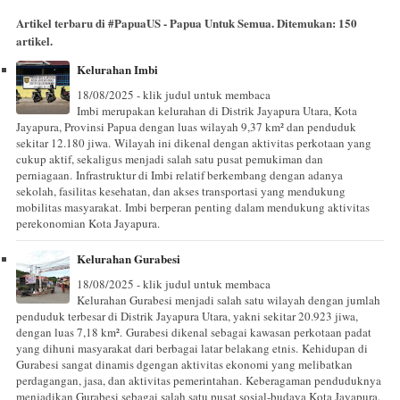
Artikel terbaru di
#PapuaUS - Papua Untuk Semua
. Ditemukan:
150
artikel.
Kelurahan Imbi
18/08/2025 - klik judul untuk membaca
Imbi merupakan kelurahan di Distrik Jayapura Utara, Kota
Jayapura, Provinsi Papua dengan luas wilayah 9,37 km² dan penduduk
sekitar 12.180 jiwa. Wilayah ini dikenal dengan aktivitas perkotaan yang
cukup aktif, sekaligus menjadi salah satu pusat pemukiman dan
perniagaan. Infrastruktur di Imbi relatif berkembang dengan adanya
sekolah, fasilitas kesehatan, dan akses transportasi yang mendukung
mobilitas masyarakat. Imbi berperan penting dalam mendukung aktivitas
perekonomian Kota Jayapura.
Kelurahan Gurabesi
18/08/2025 - klik judul untuk membaca
Kelurahan Gurabesi menjadi salah satu wilayah dengan jumlah
penduduk terbesar di Distrik Jayapura Utara, yakni sekitar 20.923 jiwa,
dengan luas 7,18 km². Gurabesi dikenal sebagai kawasan perkotaan padat
yang dihuni masyarakat dari berbagai latar belakang etnis. Kehidupan di
Gurabesi sangat dinamis dgengan aktivitas ekonomi yang melibatkan
perdagangan, jasa, dan aktivitas pemerintahan. Keberagaman penduduknya
menjadikan Gurabesi sebagai salah satu pusat sosial-budaya Kota Jayapura.