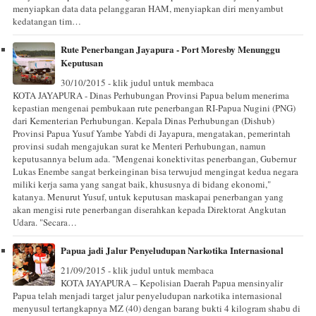
menyiapkan data data pelanggaran HAM, menyiapkan diri menyambut
kedatangan tim…
Rute Penerbangan Jayapura - Port Moresby Menunggu
Keputusan
30/10/2015 - klik judul untuk membaca
KOTA JAYAPURA - Dinas Perhubungan Provinsi Papua belum menerima
kepastian mengenai pembukaan rute penerbangan RI-Papua Nugini (PNG)
dari Kementerian Perhubungan. Kepala Dinas Perhubungan (Dishub)
Provinsi Papua Yusuf Yambe Yabdi di Jayapura, mengatakan, pemerintah
provinsi sudah mengajukan surat ke Menteri Perhubungan, namun
keputusannya belum ada. "Mengenai konektivitas penerbangan, Gubernur
Lukas Enembe sangat berkeinginan bisa terwujud mengingat kedua negara
miliki kerja sama yang sangat baik, khususnya di bidang ekonomi,"
katanya. Menurut Yusuf, untuk keputusan maskapai penerbangan yang
akan mengisi rute penerbangan diserahkan kepada Direktorat Angkutan
Udara. "Secara…
Papua jadi Jalur Penyeludupan Narkotika Internasional
21/09/2015 - klik judul untuk membaca
KOTA JAYAPURA – Kepolisian Daerah Papua mensinyalir
Papua telah menjadi target jalur penyeludupan narkotika internasional
menyusul tertangkapnya MZ (40) dengan barang bukti 4 kilogram shabu di