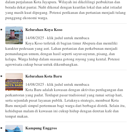
dalam perjalanan Kota Jayapura. Wilayah ini dikelilingi perbukitan dan
berada dekat pantai. Nafri dikenal dengan kearifan lokal dan adat istiadat
yang masih kuat dipegang. Potensi perikanan dan pertanian menjadi tulang
punggung ekonomi warga.
Kelurahan Koya Koso
14/08/2025 - klik judul untuk membaca
Koya Koso terletak di bagian timur Abepura dan memiliki
karakter pedesaan yang asri. Lahan pertanian dan perkebunan menjadi
pemandangan umum, dengan hasil seperti sayur-sayuran, pisang, dan
kelapa. Warga hidup dalam suasana gotong royong yang kental. Potensi
agrowisata cukup besar untuk dikembangkan.
Kelurahan Kota Baru
14/08/2025 - klik judul untuk membaca
Kota Baru adalah kawasan dengan aktivitas perdagangan dan
perkantoran yang padat. Terdapat pasar tradisional yang ramai setiap hari,
serta sejumlah pusat layanan publik. Letaknya strategis, membuat Kota
Baru menjadi simpul pertemuan bagi warga dari berbagai distrik. Selain itu,
kehidupan malam di kawasan ini cukup hidup dengan deretan kafe dan
tempat makan.
Kampung Enggros