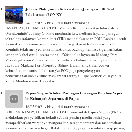
Johnny Plate Jamin Ketersediaan Jaringan TIK Saat
Pelaksanaan PON XX
24/09/2021 - klik judul untuk membaca
JAYAPURA, LELEMUKU.COM - Menteri Komunikasi dan Informatika
(Menkominfo) Johnny G. Plate menjamin ketersediaan layanan jaringan
teknologi informasi komunikasi (TIK) saat pelaksanaan PON. Bahkan untuk
memastikan layanan pemerintahan dan kegiatan aktifitas masyarakat,
Kominfo telah menyediakan infrastruktur back up, termasuk pemanfaatan
jaringan kabel optik internasional. “Yaitu jalur Jayapura-Madang-Port
Moresby-Guam-Manado sampai ke wilayah Indonesia lainnya serta jalur
Jayapura-Madang-Port Moresby-Sidney-Batam untuk mengcover
kebutuhan transmisi dalam rangka PON juga penyelenggaraan
pemerintahan dan aktifitas masyarakat lainnya,” ujar Menteri di Jayapura,
Rabu. Menteri memastikan dari…
Papua Nugini Selidiki Postingan Dukungan Batalion Sepik
ke Kelompok Separatis di Papua
16/05/2021 - klik judul untuk membaca
PORT MORESBY, LELEMUKU.COM - Pemerintah Papua Nugini (PNG)
melakukan penyelidikan terkait sebuah posting media sosial yang
memperlihatkan warganya mengenakan seragam tentara dan menamakan
menamakan dirinya sebagai Batallion Sepik, yang menyatakan siap perang