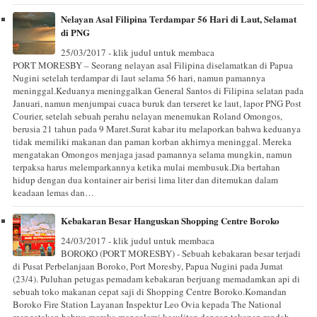
Nelayan Asal Filipina Terdampar 56 Hari di Laut, Selamat
di PNG
25/03/2017 - klik judul untuk membaca
PORT MORESBY – Seorang nelayan asal Filipina diselamatkan di Papua
Nugini setelah terdampar di laut selama 56 hari, namun pamannya
meninggal.Keduanya meninggalkan General Santos di Filipina selatan pada
Januari, namun menjumpai cuaca buruk dan terseret ke laut, lapor PNG Post
Courier, setelah sebuah perahu nelayan menemukan Roland Omongos,
berusia 21 tahun pada 9 Maret.Surat kabar itu melaporkan bahwa keduanya
tidak memiliki makanan dan paman korban akhirnya meninggal. Mereka
mengatakan Omongos menjaga jasad pamannya selama mungkin, namun
terpaksa harus melemparkannya ketika mulai membusuk.Dia bertahan
hidup dengan dua kontainer air berisi lima liter dan ditemukan dalam
keadaan lemas dan…
Kebakaran Besar Hanguskan Shopping Centre Boroko
24/03/2017 - klik judul untuk membaca
BOROKO (PORT MORESBY) - Sebuah kebakaran besar terjadi
di Pusat Perbelanjaan Boroko, Port Moresby, Papua Nugini pada Jumat
(23/4). Puluhan petugas pemadam kebakaran berjuang memadamkan api di
sebuah toko makanan cepat saji di Shopping Centre Boroko.Komandan
Boroko Fire Station Layanan Inspektur Leo Ovia kepada The National