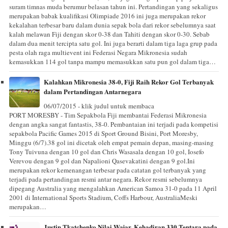
suram timnas muda berumur belasan tahun ini. Pertandingan yang sekaligus
merupakan babak kualifikasi Olimpiade 2016 ini juga merupakan rekor
kekalahan terbesar baru dalam dunia sepak bola dari rekor sebelumnya saat
kalah melawan Fiji dengan skor 0-38 dan Tahiti dengan skor 0-30. Sebab
dalam dua menit tercipta satu gol. Ini juga berarti dalam tiga laga grup pada
pesta olah raga multievent ini Federasi Negara Mikronesia sudah
kemasukkan 114 gol tanpa mampu memasukkan satu pun gol dalam tiga…
Kalahkan Mikronesia 38-0, Fiji Raih Rekor Gol Terbanyak
dalam Pertandingan Antarnegara
06/07/2015 - klik judul untuk membaca
PORT MORESBY - Tim Sepakbola Fiji membantai Federasi Mikronesia
dengan angka sangat fantastis, 38-0. Pembantaian ini terjadi pada kompetisi
sepakbola Pacific Games 2015 di Sport Ground Bisini, Port Moresby,
Minggu (6/7).38 gol ini dicetak oleh empat pemain depan, masing-masing
Tony Tuivuna dengan 10 gol dan Chris Wasasala dengan 10 gol, Iosefo
Verevou dengan 9 gol dan Napalioni Qasevakatini dengan 9 gol.Ini
merupakan rekor kemenangan terbesar pada catatan gol terbanyak yang
terjadi pada pertandingan resmi antar negara. Rekor resmi sebelumnya
dipegang Australia yang mengalahkan American Samoa 31-0 pada 11 April
2001 di International Sports Stadium, Coffs Harbour, AustraliaMeski
merupakan…
Justin Tkatchenko Nilai Wajar, Kehadiran 330 Tentara pada