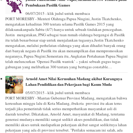
Pembukaan Pasifik Games
06/07/2015 - klik judul untuk membaca
PORT MORESBY - Menteri Olahraga Papua Niugini, Justin Tkatchenko,
mengatakan kehadiran 300 tentara selama Pasifik Games 2015 yang
dilaksanakanpada Sabtu (4/7) hanya untuk sebuah tindakan pencegahan.
Justin mengatakan, PNG sebagai tuan rumah olahraga bergengsi di Pasifik
itu telah benar-benar siap untuk menjalankan tugasnya.Justin Tkatchenko
mengatakan, melalui perhelatan olahraga yang akan dihadiri banyak orang
dari banyak negara di Pasifik itu akan menampilkan dan mempromosikan
negaranya, Papua Nugini.Sementara itu, Angkatan Pertahanan Papua Nugini
telah meluncurkan ‘Operasi Pasifik wantok’ – yakni sebuah gugus tugas
gabungan yang melibatkan 300 tentara yang bertugas constable…
Arnold Amet Nilai Kerusuhan Madang akibat Kurangnya
Lahan Pendidikan dan Pekerjaan bagi Kaum Muda
05/07/2015 - klik judul untuk membaca
PORT MORESBY - Mantan Gubernur Provinsi Madang, mengatakan bahwa
kerusuhan minggu lalu di Kota Madang, ibukota provinsi itu akan terus
terjadi jika pemerintah tidak serius memperhatikan masyarakat asli di
daerah tersebut. Dikatakan, Arnold Amet, masyarakat di Madang, terutama
generasi mudanya memiliki sangat sedikit akses pendidikan, dan tidak
memiliki akses untuk medapatkan pekerjaan akibat sangat sedikitnya lahan
pekerjaan yang ada di provinsi tersebut. "Perilaku semacam ini salah, ada