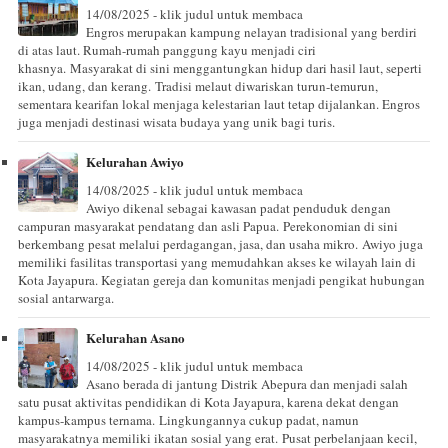
14/08/2025 - klik judul untuk membaca
Engros merupakan kampung nelayan tradisional yang berdiri
di atas laut. Rumah-rumah panggung kayu menjadi ciri
khasnya. Masyarakat di sini menggantungkan hidup dari hasil laut, seperti
ikan, udang, dan kerang. Tradisi melaut diwariskan turun-temurun,
sementara kearifan lokal menjaga kelestarian laut tetap dijalankan. Engros
juga menjadi destinasi wisata budaya yang unik bagi turis.
Kelurahan Awiyo
14/08/2025 - klik judul untuk membaca
Awiyo dikenal sebagai kawasan padat penduduk dengan
campuran masyarakat pendatang dan asli Papua. Perekonomian di sini
berkembang pesat melalui perdagangan, jasa, dan usaha mikro. Awiyo juga
memiliki fasilitas transportasi yang memudahkan akses ke wilayah lain di
Kota Jayapura. Kegiatan gereja dan komunitas menjadi pengikat hubungan
sosial antarwarga.
Kelurahan Asano
14/08/2025 - klik judul untuk membaca
Asano berada di jantung Distrik Abepura dan menjadi salah
satu pusat aktivitas pendidikan di Kota Jayapura, karena dekat dengan
kampus-kampus ternama. Lingkungannya cukup padat, namun
masyarakatnya memiliki ikatan sosial yang erat. Pusat perbelanjaan kecil,