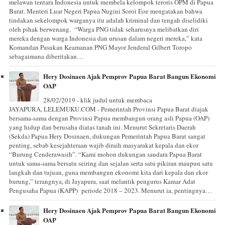
melawan tentara Indonesia untuk membela kelompok teroris OPM di Papua
Barat. Menteri Luar Negeri Papua Nugini Soroi Eoe mengatakan bahwa
tindakan sekelompok warganya itu adalah kriminal dan tengah diselidiki
oleh pihak berwenang. “Warga PNG tidak seharusnya melibatkan diri
mereka dengan warga Indonesia dan urusan dalam negeri mereka,” kata
Komandan Pasukan Keamanan PNG Mayor Jenderal Gilbert Toropo
sebagaimana diberitakan…
Hery Dosinaen Ajak Pemprov Papua Barat Bangun Ekonomi
OAP
28/02/2019 - klik judul untuk membaca
JAYAPURA, LELEMUKU.COM - Pemerintah Provinsi Papua Barat diajak
bersama-sama dengan Provinsi Papua membangun orang asli Papua (OAP)
yang hidup dan berusaha diatas tanah ini. Menurut Sekretaris Daerah
(Sekda) Papua Hery Dosinaen, dukungan Pemerintah Papua Barat sangat
penting, sebab kesejahteraan wajib diraih masyarakat kepala dan ekor
“Burung Cenderawasih”. “Kami mohon dukungan saudara Papua Barat
untuk sama-sama bersatu seiring dan sejalan serta satu pikiran maupun satu
langkah dan tujuan, guna membangun ekonomi kita dari kepala dan ekor
burung,” terangnya, di Jayapura, saat melantik pengurus Kamar Adat
Pengusaha Papua (KAPP) periode 2018 – 2023. Menurut ia, pentingnya…
Hery Dosinaen Ajak Pemprov Papua Barat Bangun Ekonomi
OAP