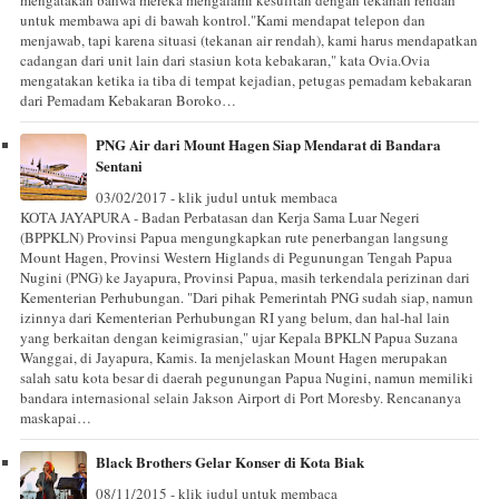
mengatakan bahwa mereka mengalami kesulitan dengan tekanan rendah
untuk membawa api di bawah kontrol."Kami mendapat telepon dan
menjawab, tapi karena situasi (tekanan air rendah), kami harus mendapatkan
cadangan dari unit lain dari stasiun kota kebakaran," kata Ovia.Ovia
mengatakan ketika ia tiba di tempat kejadian, petugas pemadam kebakaran
dari Pemadam Kebakaran Boroko…
PNG Air dari Mount Hagen Siap Mendarat di Bandara
Sentani
03/02/2017 - klik judul untuk membaca
KOTA JAYAPURA - Badan Perbatasan dan Kerja Sama Luar Negeri
(BPPKLN) Provinsi Papua mengungkapkan rute penerbangan langsung
Mount Hagen, Provinsi Western Higlands di Pegunungan Tengah Papua
Nugini (PNG) ke Jayapura, Provinsi Papua, masih terkendala perizinan dari
Kementerian Perhubungan. "Dari pihak Pemerintah PNG sudah siap, namun
izinnya dari Kementerian Perhubungan RI yang belum, dan hal-hal lain
yang berkaitan dengan keimigrasian," ujar Kepala BPKLN Papua Suzana
Wanggai, di Jayapura, Kamis. Ia menjelaskan Mount Hagen merupakan
salah satu kota besar di daerah pegunungan Papua Nugini, namun memiliki
bandara internasional selain Jakson Airport di Port Moresby. Rencananya
maskapai…
Black Brothers Gelar Konser di Kota Biak
08/11/2015 - klik judul untuk membaca