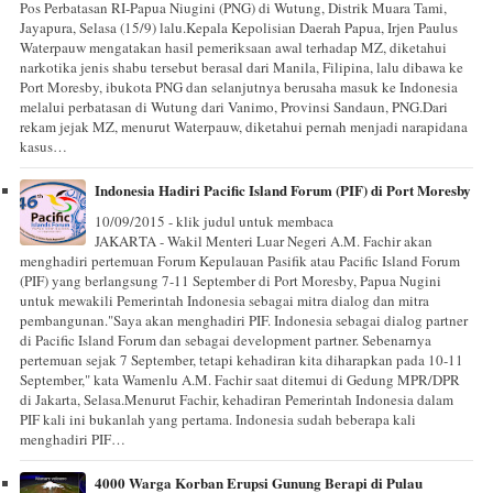
Pos Perbatasan RI-Papua Niugini (PNG) di Wutung, Distrik Muara Tami,
Jayapura, Selasa (15/9) lalu.Kepala Kepolisian Daerah Papua, Irjen Paulus
Waterpauw mengatakan hasil pemeriksaan awal terhadap MZ, diketahui
narkotika jenis shabu tersebut berasal dari Manila, Filipina, lalu dibawa ke
Port Moresby, ibukota PNG dan selanjutnya berusaha masuk ke Indonesia
melalui perbatasan di Wutung dari Vanimo, Provinsi Sandaun, PNG.Dari
rekam jejak MZ, menurut Waterpauw, diketahui pernah menjadi narapidana
kasus…
Indonesia Hadiri Pacific Island Forum (PIF) di Port Moresby
10/09/2015 - klik judul untuk membaca
JAKARTA - Wakil Menteri Luar Negeri A.M. Fachir akan
menghadiri pertemuan Forum Kepulauan Pasifik atau Pacific Island Forum
(PIF) yang berlangsung 7-11 September di Port Moresby, Papua Nugini
untuk mewakili Pemerintah Indonesia sebagai mitra dialog dan mitra
pembangunan."Saya akan menghadiri PIF. Indonesia sebagai dialog partner
di Pacific Island Forum dan sebagai development partner. Sebenarnya
pertemuan sejak 7 September, tetapi kehadiran kita diharapkan pada 10-11
September," kata Wamenlu A.M. Fachir saat ditemui di Gedung MPR/DPR
di Jakarta, Selasa.Menurut Fachir, kehadiran Pemerintah Indonesia dalam
PIF kali ini bukanlah yang pertama. Indonesia sudah beberapa kali
menghadiri PIF…
4000 Warga Korban Erupsi Gunung Berapi di Pulau