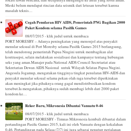
lokasi rawan bencana, dan secepatnya mengungsi ke areal yang lebih aman.
Meski belum mendapat rincian data seismik dari letusan tersebut karena
masalah teknis…
Cegah Penularan HIV AIDS, Pemerintah PNG Bagikan 2000
Paket Kondom selama Pasifik Games
08/07/2015 - klik judul untuk membaca
PORT MORESBY – Adanya peningkatan yang menonjol atas penyakit
menular seksual di Port Moresby selama Pasifik Games 2015 berlangsung,
telah mendorong pemerintah Papua Niugini untuk membagikan alat
kontrasepsi, selain melakukan sosialisasi dan kampanye tentang hubungan
seks yang aman.Manajer pada National AIDS Council Secretariat atau
Sekretarian Dewan AIDS Nasional untuk Wilayah Selatan Papua Nugini.
Angesula Jogamup, mengatakan tingginya tingkat penularan HIV-AIDS dan
penyakit menular seksual selama pekan olah raga tersebut diperkirakan
akan meningkat jika pihaknya orang gagal mendistribusikan kondom
tersebut.Ia mengatakan, pihaknya sudah membagi lebih dari 2000 paket
kondom ke…
Rekor Baru, Mikronesia Dibantai Vanuatu 0-46
08/07/2015 - klik judul untuk membaca
PORT MORESBY - Timnas Mikronesia kembali dibantai dalam
pertandingan Pasific Games 2015, kali ini oleh Vanuatu dengan kekalahan
0-46. Pertandingan pada Selasa (7/7) ini juga sebagai penutup perjalanan