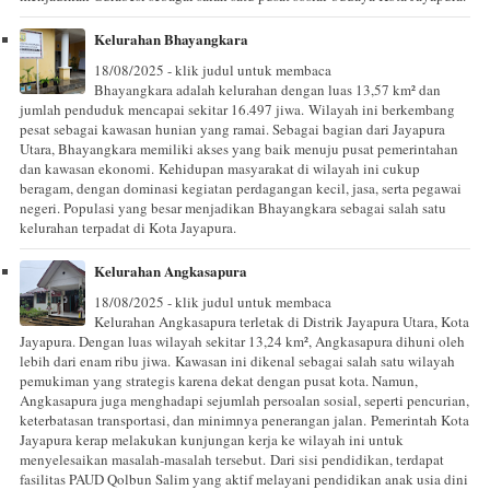
Kelurahan Bhayangkara
18/08/2025 - klik judul untuk membaca
Bhayangkara adalah kelurahan dengan luas 13,57 km² dan
jumlah penduduk mencapai sekitar 16.497 jiwa. Wilayah ini berkembang
pesat sebagai kawasan hunian yang ramai. Sebagai bagian dari Jayapura
Utara, Bhayangkara memiliki akses yang baik menuju pusat pemerintahan
dan kawasan ekonomi. Kehidupan masyarakat di wilayah ini cukup
beragam, dengan dominasi kegiatan perdagangan kecil, jasa, serta pegawai
negeri. Populasi yang besar menjadikan Bhayangkara sebagai salah satu
kelurahan terpadat di Kota Jayapura.
Kelurahan Angkasapura
18/08/2025 - klik judul untuk membaca
Kelurahan Angkasapura terletak di Distrik Jayapura Utara, Kota
Jayapura. Dengan luas wilayah sekitar 13,24 km², Angkasapura dihuni oleh
lebih dari enam ribu jiwa. Kawasan ini dikenal sebagai salah satu wilayah
pemukiman yang strategis karena dekat dengan pusat kota. Namun,
Angkasapura juga menghadapi sejumlah persoalan sosial, seperti pencurian,
keterbatasan transportasi, dan minimnya penerangan jalan. Pemerintah Kota
Jayapura kerap melakukan kunjungan kerja ke wilayah ini untuk
menyelesaikan masalah-masalah tersebut. Dari sisi pendidikan, terdapat
fasilitas PAUD Qolbun Salim yang aktif melayani pendidikan anak usia dini