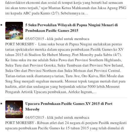
faktor-faktor ekonomi dan sosial di tempat kerja yang berarti hal semacam
ini akan terus terjadi," ujar Mantan Ketua Mahkamah dan Jaksa Agung PNG
ini kepada ABC pada Kamis (2/7). Sebelumnya ia…
5 Suku Perwakilan Wilayah di Papua Niugini Menari di
Pembukaan Pasific Games 2015
05/07/2015 - klik judul untuk membaca
PORT MORESBY - Lima suku besar di Papua Niugini melakukan pentas
tarian spektakuler mereka dalam upacara pembukaan Pasifik Games ke XV
tahun 2015 di Stadion Sir Hubert Murray, Port Moresby pada Sabtu (4/7).
Ke lima suku itu me adalah Suku Pawa dari Provinsi Southern Highlands,
Suku Turu dari Provinsi Goroka, Suku Tumbuan dari Provinsi New Ireland,
Suku Oro dari Provinsi Northern dan Suku Motuan dari Provinsi Central.
Tarian-tarian unik diantaranya tarian, Turu Ave, Oro Kaiva, Hiri Moale dan
Sing Sing menjadi suguhan menarik. Menuai tepuk tangan meriah dari para
hadirin, atlet dan undangan yang berjumlah sekitar 5000 lebih.Menurut
Pengarah Artistik Upacara pembukaan, Airleke Ingram,…
Upacara Pembukaan Pasific Games XV 2015 di Port
Moresby
04/07/2015 - klik judul untuk membaca
PORT MORESBY - Ribuan atlet dari 24 negara di penjuru Pasifik mengikuti
upacara pembukaan Pacific Games ke 15 tahun 2015 yang telah dimulai di