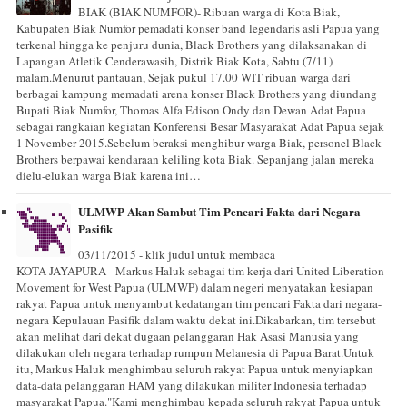
BIAK (BIAK NUMFOR)- Ribuan warga di Kota Biak,
Kabupaten Biak Numfor pemadati konser band legendaris asli Papua yang
terkenal hingga ke penjuru dunia, Black Brothers yang dilaksanakan di
Lapangan Atletik Cenderawasih, Distrik Biak Kota, Sabtu (7/11)
malam.Menurut pantauan, Sejak pukul 17.00 WIT ribuan warga dari
berbagai kampung memadati arena konser Black Brothers yang diundang
Bupati Biak Numfor, Thomas Alfa Edison Ondy dan Dewan Adat Papua
sebagai rangkaian kegiatan Konferensi Besar Masyarakat Adat Papua sejak
1 November 2015.Sebelum beraksi menghibur warga Biak, personel Black
Brothers berpawai kendaraan keliling kota Biak. Sepanjang jalan mereka
dielu-elukan warga Biak karena ini…
ULMWP Akan Sambut Tim Pencari Fakta dari Negara
Pasifik
03/11/2015 - klik judul untuk membaca
KOTA JAYAPURA - Markus Haluk sebagai tim kerja dari United Liberation
Movement for West Papua (ULMWP) dalam negeri menyatakan kesiapan
rakyat Papua untuk menyambut kedatangan tim pencari Fakta dari negara-
negara Kepulauan Pasifik dalam waktu dekat ini.Dikabarkan, tim tersebut
akan melihat dari dekat dugaan pelanggaran Hak Asasi Manusia yang
dilakukan oleh negara terhadap rumpun Melanesia di Papua Barat.Untuk
itu, Markus Haluk menghimbau seluruh rakyat Papua untuk menyiapkan
data-data pelanggaran HAM yang dilakukan militer Indonesia terhadap
masyarakat Papua."Kami menghimbau kepada seluruh rakyat Papua untuk