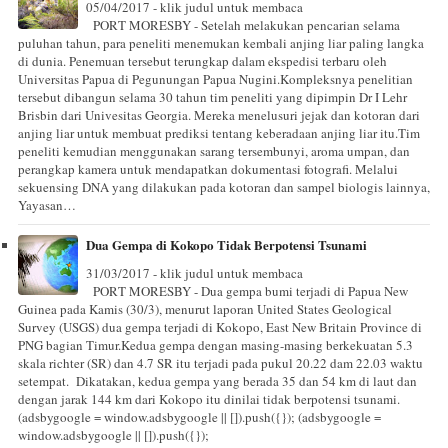
05/04/2017 - klik judul untuk membaca
PORT MORESBY - Setelah melakukan pencarian selama
puluhan tahun, para peneliti menemukan kembali anjing liar paling langka
di dunia. Penemuan tersebut terungkap dalam ekspedisi terbaru oleh
Universitas Papua di Pegunungan Papua Nugini.Kompleksnya penelitian
tersebut dibangun selama 30 tahun tim peneliti yang dipimpin Dr I Lehr
Brisbin dari Univesitas Georgia. Mereka menelusuri jejak dan kotoran dari
anjing liar untuk membuat prediksi tentang keberadaan anjing liar itu.Tim
peneliti kemudian menggunakan sarang tersembunyi, aroma umpan, dan
perangkap kamera untuk mendapatkan dokumentasi fotografi. Melalui
sekuensing DNA yang dilakukan pada kotoran dan sampel biologis lainnya,
Yayasan…
Dua Gempa di Kokopo Tidak Berpotensi Tsunami
31/03/2017 - klik judul untuk membaca
PORT MORESBY - Dua gempa bumi terjadi di Papua New
Guinea pada Kamis (30/3), menurut laporan United States Geological
Survey (USGS) dua gempa terjadi di Kokopo, East New Britain Province di
PNG bagian Timur.Kedua gempa dengan masing-masing berkekuatan 5.3
skala richter (SR) dan 4.7 SR itu terjadi pada pukul 20.22 dam 22.03 waktu
setempat. Dikatakan, kedua gempa yang berada 35 dan 54 km di laut dan
dengan jarak 144 km dari Kokopo itu dinilai tidak berpotensi tsunami.
(adsbygoogle = window.adsbygoogle || []).push({}); (adsbygoogle =
window.adsbygoogle || []).push({});