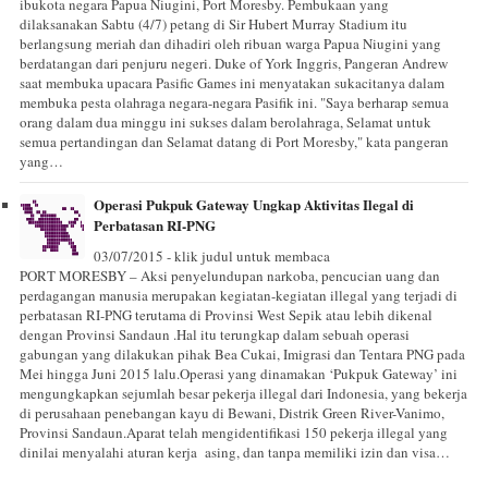
ibukota negara Papua Niugini, Port Moresby. Pembukaan yang
dilaksanakan Sabtu (4/7) petang di Sir Hubert Murray Stadium itu
berlangsung meriah dan dihadiri oleh ribuan warga Papua Niugini yang
berdatangan dari penjuru negeri. Duke of York Inggris, Pangeran Andrew
saat membuka upacara Pasific Games ini menyatakan sukacitanya dalam
membuka pesta olahraga negara-negara Pasifik ini. "Saya berharap semua
orang dalam dua minggu ini sukses dalam berolahraga, Selamat untuk
semua pertandingan dan Selamat datang di Port Moresby," kata pangeran
yang…
Operasi Pukpuk Gateway Ungkap Aktivitas Ilegal di
Perbatasan RI-PNG
03/07/2015 - klik judul untuk membaca
PORT MORESBY – Aksi penyelundupan narkoba, pencucian uang dan
perdagangan manusia merupakan kegiatan-kegiatan illegal yang terjadi di
perbatasan RI-PNG terutama di Provinsi West Sepik atau lebih dikenal
dengan Provinsi Sandaun .Hal itu terungkap dalam sebuah operasi
gabungan yang dilakukan pihak Bea Cukai, Imigrasi dan Tentara PNG pada
Mei hingga Juni 2015 lalu.Operasi yang dinamakan ‘Pukpuk Gateway’ ini
mengungkapkan sejumlah besar pekerja illegal dari Indonesia, yang bekerja
di perusahaan penebangan kayu di Bewani, Distrik Green River-Vanimo,
Provinsi Sandaun.Aparat telah mengidentifikasi 150 pekerja illegal yang
dinilai menyalahi aturan kerja asing, dan tanpa memiliki izin dan visa…