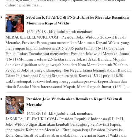
didorong harus bisa…
Sebelum KTT APEC di PNG, Jokowi ke Merauke Resmikan
Monumen Kapsul Waktu
16/11/2018 - klik judul untuk membaca
MERAUKE, LELEMUKU.COM - Presiden Joko Widodo (Jokowi) tiba di
Merauke, Provinsi Papua guna meresmikan Monumen Kapsul Waktu yang
menyimpan Impian Indonesia 2015-2085 pada Jumat (16/11). Gubernur
Papua, Lukas Enembe saat menyambut Presiden Jokowi di Merauke, Jumat
(16/11) Monumen seluas 2,5 hektar ini, berlokasi dekat Bandara Mopah,
dan akan dijadikan sebagai wajah baru dari Kota Merauke untuk 70 tahun
ke depan Jokowi yang didampingi Ibu Negara Iriana berangkat dari Bandara
Udara Internasional Changi Singapura pada Kamis (15/11) pukul 18.50
waktu setempat. Jokowi terbang menggunakan pesawat kepresidenan dan
tiba di Bandar Udara Internasional Mopah, Merauke pada Jumat, (16/11)…
Presiden Joko Widodo akan Resmikan Kapsul Waktu di
Merauke
14/11/2018 - klik judul untuk membaca
JAKARTA, LELEMUKU.COM - Presiden Republik Indonesia (RI), Ir. H.
Joko Widodo dipastikan akan kembali berkunjung ke Provinsi Papua,
tepatnya ke Kabupaten Merauke. Kunjungan kerja Presiden Jokowi ke
Kota Rusa itu, dijadwalkan akan melakukan peresmian Kapsul Waktu dan