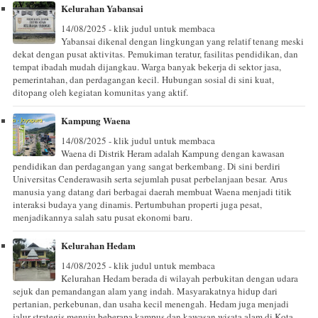
Kelurahan Yabansai
14/08/2025 - klik judul untuk membaca
Yabansai dikenal dengan lingkungan yang relatif tenang meski
dekat dengan pusat aktivitas. Pemukiman teratur, fasilitas pendidikan, dan
tempat ibadah mudah dijangkau. Warga banyak bekerja di sektor jasa,
pemerintahan, dan perdagangan kecil. Hubungan sosial di sini kuat,
ditopang oleh kegiatan komunitas yang aktif.
Kampung Waena
14/08/2025 - klik judul untuk membaca
Waena di Distrik Heram adalah Kampung dengan kawasan
pendidikan dan perdagangan yang sangat berkembang. Di sini berdiri
Universitas Cenderawasih serta sejumlah pusat perbelanjaan besar. Arus
manusia yang datang dari berbagai daerah membuat Waena menjadi titik
interaksi budaya yang dinamis. Pertumbuhan properti juga pesat,
menjadikannya salah satu pusat ekonomi baru.
Kelurahan Hedam
14/08/2025 - klik judul untuk membaca
Kelurahan Hedam berada di wilayah perbukitan dengan udara
sejuk dan pemandangan alam yang indah. Masyarakatnya hidup dari
pertanian, perkebunan, dan usaha kecil menengah. Hedam juga menjadi
jalur strategis menuju beberapa kampus dan kawasan wisata alam di Kota