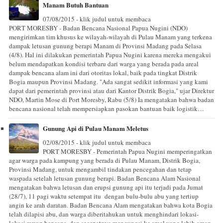
Manam Butuh Bantuan
07/08/2015 - klik judul untuk membaca
PORT MORESBY - Badan Bencana Nasional Papua Nugini (NDO)
mengirimkan tim khusus ke wilayah-wilayah di Pulau Manam yang terkena
dampak letusan gunung berapi Manam di Provinsi Madang pada Selasa
(4/8). Hal ini dilakukan pemerintah Papua Nugini karena mereka mengakui
belum mendapatkan kondisi terbaru dari warga yang berada pada areal
dampak bencana alam ini dari otoritas lokal, baik pada tingkat Distrik
Bogia maupun Provinsi Madang. "Ada sangat sedikit informasi yang kami
dapat dari pemerintah provinsi atau dari Kantor Distrik Bogia," ujar Direktur
NDO, Martin Mose di Port Moresby, Rabu (5/8) Ia mengatakan bahwa badan
bencana nasional telah mempersiapkan pasokan bantuan baik logistik…
Gunung Api di Pulau Manam Meletus
02/08/2015 - klik judul untuk membaca
PORT MORESBY - Pemerintah Papua Nugini memperingatkan
agar warga pada kampung yang berada di Pulau Manam, Distrik Bogia,
Provinsi Madang, untuk mengambil tindakan pencegahan dan tetap
waspada setelah letusan gunung berapi. Badan Bencana Alam Nasional
mengatakan bahwa letusan dan erupsi gunung api itu terjadi pada Jumat
(28/7), 11 pagi waktu setempat itu dengan bulu-bulu abu yang tertiup
angin ke arah daratan. Badan Bencana Alam mengatakan bahwa kota Bogia
telah dilapisi abu, dan warga diberitahukan untuk menghindari lokasi-