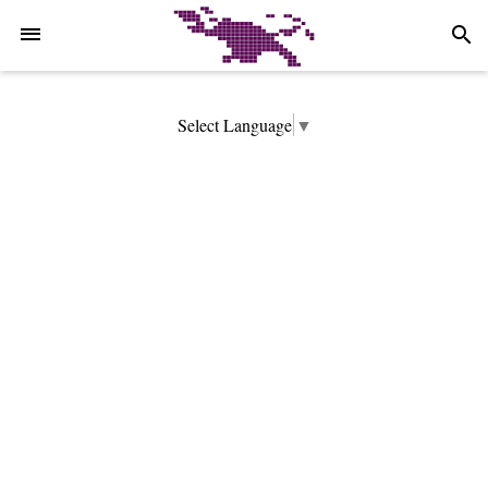
-->
search
Select Language
▼