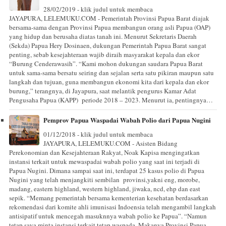
28/02/2019 - klik judul untuk membaca
JAYAPURA, LELEMUKU.COM - Pemerintah Provinsi Papua Barat diajak
bersama-sama dengan Provinsi Papua membangun orang asli Papua (OAP)
yang hidup dan berusaha diatas tanah ini. Menurut Sekretaris Daerah
(Sekda) Papua Hery Dosinaen, dukungan Pemerintah Papua Barat sangat
penting, sebab kesejahteraan wajib diraih masyarakat kepala dan ekor
“Burung Cenderawasih”. “Kami mohon dukungan saudara Papua Barat
untuk sama-sama bersatu seiring dan sejalan serta satu pikiran maupun satu
langkah dan tujuan, guna membangun ekonomi kita dari kepala dan ekor
burung,” terangnya, di Jayapura, saat melantik pengurus Kamar Adat
Pengusaha Papua (KAPP) periode 2018 – 2023. Menurut ia, pentingnya…
Pemprov Papua Waspadai Wabah Polio dari Papua Nugini
01/12/2018 - klik judul untuk membaca
JAYAPURA, LELEMUKU.COM - Asisten Bidang
Perekonomian dan Kesejahteraan Rakyat, Noak Kapisa mengingatkan
instansi terkait untuk mewaspadai wabah polio yang saat ini terjadi di
Papua Nugini. Dimana sampai saat ini, terdapat 25 kasus polio di Papua
Nugini yang telah menjangkiti sembilan provinsi,yakni eng, morobe,
madang, eastern highland, western highland, jiwaka, ncd, ehp dan east
sepik. “Memang pemerintah bersama kementerian kesehatan berdasarkan
rekomendasi dari komite ahli imunisasi Indoensia telah mengambil langkah
antisipatif untuk mencegah masuknnya wabah polio ke Papua”. “Namun
tetap saya minta instansi terkait tetap waspada. Makanya Provinsi Papua