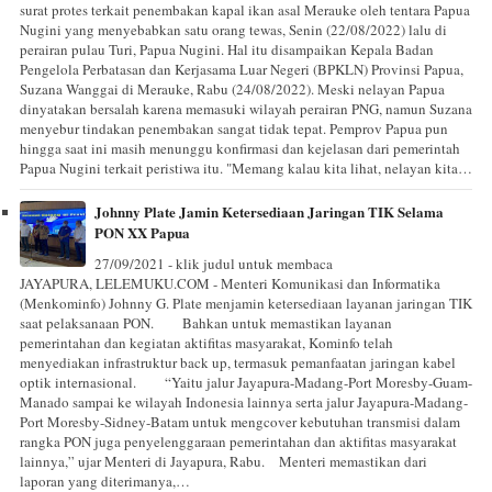
surat protes terkait penembakan kapal ikan asal Merauke oleh tentara Papua
Nugini yang menyebabkan satu orang tewas, Senin (22/08/2022) lalu di
perairan pulau Turi, Papua Nugini. Hal itu disampaikan Kepala Badan
Pengelola Perbatasan dan Kerjasama Luar Negeri (BPKLN) Provinsi Papua,
Suzana Wanggai di Merauke, Rabu (24/08/2022). Meski nelayan Papua
dinyatakan bersalah karena memasuki wilayah perairan PNG, namun Suzana
menyebur tindakan penembakan sangat tidak tepat. Pemprov Papua pun
hingga saat ini masih menunggu konfirmasi dan kejelasan dari pemerintah
Papua Nugini terkait peristiwa itu. "Memang kalau kita lihat, nelayan kita…
Johnny Plate Jamin Ketersediaan Jaringan TIK Selama
PON XX Papua⠀
27/09/2021 - klik judul untuk membaca
JAYAPURA, LELEMUKU.COM - Menteri Komunikasi dan Informatika
(Menkominfo) Johnny G. Plate menjamin ketersediaan layanan jaringan TIK
saat pelaksanaan PON.⠀ ⠀ Bahkan untuk memastikan layanan
pemerintahan dan kegiatan aktifitas masyarakat, Kominfo telah
menyediakan infrastruktur back up, termasuk pemanfaatan jaringan kabel
optik internasional.⠀ ⠀ “Yaitu jalur Jayapura-Madang-Port Moresby-Guam-
Manado sampai ke wilayah Indonesia lainnya serta jalur Jayapura-Madang-
Port Moresby-Sidney-Batam untuk mengcover kebutuhan transmisi dalam
rangka PON juga penyelenggaraan pemerintahan dan aktifitas masyarakat
lainnya,” ujar Menteri di Jayapura, Rabu.⠀ Menteri memastikan dari
laporan yang diterimanya,…