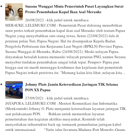
Suzana Wanggai Minta Pemerintah Pusat Layangkan Surat
Protes Penembakan Kapal Ikan Asal Merauke
26/08/2022 - klik judul untuk membaca
MERAUKE, LELEMUKU.COM - Pemerintah Pusat didorong menerbitkan
surat protes terkait penembakan kapal ikan asal Merauke oleh tentara Papua
Nugini yang menyebabkan satu orang tewas, Senin (22/08/2022) lalu di
perairan pulau Turi, Papua Nugini. Hal itu disampaikan Kepala Badan
Pengelola Perbatasan dan Kerjasama Luar Negeri (BPKLN) Provinsi Papua,
Suzana Wanggai di Merauke, Rabu (24/08/2022). Meski nelayan Papua
dinyatakan bersalah karena memasuki wilayah perairan PNG, namun Suzana
menyebur tindakan penembakan sangat tidak tepat. Pemprov Papua pun
hingga saat ini masih menunggu konfirmasi dan kejelasan dari pemerintah
Papua Nugini terkait peristiwa itu. "Memang kalau kita lihat, nelayan kita…
Johnny Plate Jamin Ketersediaan Jaringan TIK Selama
PON XX Papua⠀
27/09/2021 - klik judul untuk membaca
JAYAPURA, LELEMUKU.COM - Menteri Komunikasi dan Informatika
(Menkominfo) Johnny G. Plate menjamin ketersediaan layanan jaringan TIK
saat pelaksanaan PON.⠀ ⠀ Bahkan untuk memastikan layanan
pemerintahan dan kegiatan aktifitas masyarakat, Kominfo telah
menyediakan infrastruktur back up, termasuk pemanfaatan jaringan kabel
optik internasional.⠀ ⠀ “Yaitu jalur Jayapura-Madang-Port Moresby-Guam-