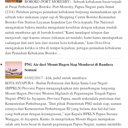
BOROKO (PORT MORESBY) - Sebuah kebakaran besar terjadi
di Pusat Perbelanjaan Boroko, Port Moresby, Papua Nugini pada Jumat
(23/4). Puluhan petugas pemadam kebakaran berjuang memadamkan api di
sebuah toko makanan cepat saji di Shopping Centre Boroko.Komandan
Boroko Fire Station Layanan Inspektur Leo Ovia kepada The National
mengatakan bahwa mereka mengalami kesulitan dengan tekanan rendah
untuk membawa api di bawah kontrol."Kami mendapat telepon dan
menjawab, tapi karena situasi (tekanan air rendah), kami harus mendapatkan
cadangan dari unit lain dari stasiun kota kebakaran," kata Ovia.Ovia
mengatakan ketika ia tiba di tempat kejadian, petugas pemadam kebakaran
dari Pemadam Kebakaran Boroko…
PNG Air dari Mount Hagen Siap Mendarat di Bandara
Sentani
03/02/2017 - klik judul untuk membaca
KOTA JAYAPURA - Badan Perbatasan dan Kerja Sama Luar Negeri
(BPPKLN) Provinsi Papua mengungkapkan rute penerbangan langsung
Mount Hagen, Provinsi Western Higlands di Pegunungan Tengah Papua
Nugini (PNG) ke Jayapura, Provinsi Papua, masih terkendala perizinan dari
Kementerian Perhubungan. "Dari pihak Pemerintah PNG sudah siap, namun
izinnya dari Kementerian Perhubungan RI yang belum, dan hal-hal lain
yang berkaitan dengan keimigrasian," ujar Kepala BPKLN Papua Suzana
Wanggai, di Jayapura, Kamis. Ia menjelaskan Mount Hagen merupakan
salah satu kota besar di daerah pegunungan Papua Nugini, namun memiliki