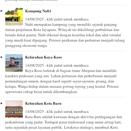
Kampung Nafri
14/08/2025 - klik judul untuk membaca
Nafri merupakan kampung yang memiliki sejarah panjang
dalam perjalanan Kota Jayapura. Wilayah ini dikelilingi perbukitan dan
berada dekat pantai. Nafri dikenal dengan kearifan lokal dan adat istiadat
yang masih kuat dipegang. Potensi perikanan dan pertanian menjadi tulang
punggung ekonomi warga.
Kelurahan Koya Koso
14/08/2025 - klik judul untuk membaca
Koya Koso terletak di bagian timur Abepura dan memiliki
karakter pedesaan yang asri. Lahan pertanian dan perkebunan menjadi
pemandangan umum, dengan hasil seperti sayur-sayuran, pisang, dan
kelapa. Warga hidup dalam suasana gotong royong yang kental. Potensi
agrowisata cukup besar untuk dikembangkan.
Kelurahan Kota Baru
14/08/2025 - klik judul untuk membaca
Kota Baru adalah kawasan dengan aktivitas perdagangan dan
perkantoran yang padat. Terdapat pasar tradisional yang ramai setiap hari,
serta sejumlah pusat layanan publik. Letaknya strategis, membuat Kota