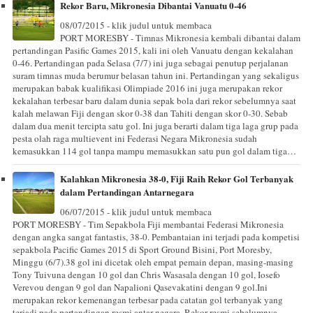
Rekor Baru, Mikronesia Dibantai Vanuatu 0-46
08/07/2015 - klik judul untuk membaca
PORT MORESBY - Timnas Mikronesia kembali dibantai dalam
pertandingan Pasific Games 2015, kali ini oleh Vanuatu dengan kekalahan
0-46. Pertandingan pada Selasa (7/7) ini juga sebagai penutup perjalanan
suram timnas muda berumur belasan tahun ini. Pertandingan yang sekaligus
merupakan babak kualifikasi Olimpiade 2016 ini juga merupakan rekor
kekalahan terbesar baru dalam dunia sepak bola dari rekor sebelumnya saat
kalah melawan Fiji dengan skor 0-38 dan Tahiti dengan skor 0-30. Sebab
dalam dua menit tercipta satu gol. Ini juga berarti dalam tiga laga grup pada
pesta olah raga multievent ini Federasi Negara Mikronesia sudah
kemasukkan 114 gol tanpa mampu memasukkan satu pun gol dalam tiga…
Kalahkan Mikronesia 38-0, Fiji Raih Rekor Gol Terbanyak
dalam Pertandingan Antarnegara
06/07/2015 - klik judul untuk membaca
PORT MORESBY - Tim Sepakbola Fiji membantai Federasi Mikronesia
dengan angka sangat fantastis, 38-0. Pembantaian ini terjadi pada kompetisi
sepakbola Pacific Games 2015 di Sport Ground Bisini, Port Moresby,
Minggu (6/7).38 gol ini dicetak oleh empat pemain depan, masing-masing
Tony Tuivuna dengan 10 gol dan Chris Wasasala dengan 10 gol, Iosefo
Verevou dengan 9 gol dan Napalioni Qasevakatini dengan 9 gol.Ini
merupakan rekor kemenangan terbesar pada catatan gol terbanyak yang
terjadi pada pertandingan resmi antar negara. Rekor resmi sebelumnya