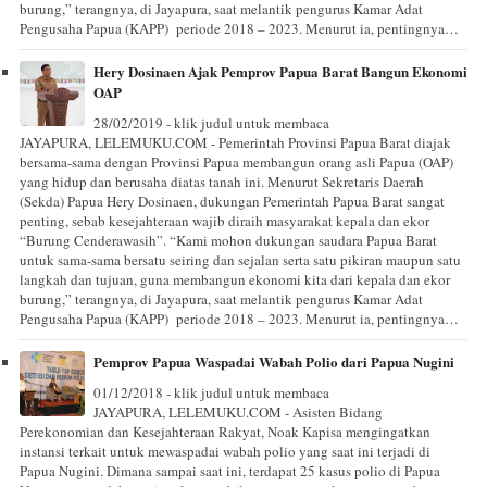
burung,” terangnya, di Jayapura, saat melantik pengurus Kamar Adat
Pengusaha Papua (KAPP) periode 2018 – 2023. Menurut ia, pentingnya…
Hery Dosinaen Ajak Pemprov Papua Barat Bangun Ekonomi
OAP
28/02/2019 - klik judul untuk membaca
JAYAPURA, LELEMUKU.COM - Pemerintah Provinsi Papua Barat diajak
bersama-sama dengan Provinsi Papua membangun orang asli Papua (OAP)
yang hidup dan berusaha diatas tanah ini. Menurut Sekretaris Daerah
(Sekda) Papua Hery Dosinaen, dukungan Pemerintah Papua Barat sangat
penting, sebab kesejahteraan wajib diraih masyarakat kepala dan ekor
“Burung Cenderawasih”. “Kami mohon dukungan saudara Papua Barat
untuk sama-sama bersatu seiring dan sejalan serta satu pikiran maupun satu
langkah dan tujuan, guna membangun ekonomi kita dari kepala dan ekor
burung,” terangnya, di Jayapura, saat melantik pengurus Kamar Adat
Pengusaha Papua (KAPP) periode 2018 – 2023. Menurut ia, pentingnya…
Pemprov Papua Waspadai Wabah Polio dari Papua Nugini
01/12/2018 - klik judul untuk membaca
JAYAPURA, LELEMUKU.COM - Asisten Bidang
Perekonomian dan Kesejahteraan Rakyat, Noak Kapisa mengingatkan
instansi terkait untuk mewaspadai wabah polio yang saat ini terjadi di
Papua Nugini. Dimana sampai saat ini, terdapat 25 kasus polio di Papua