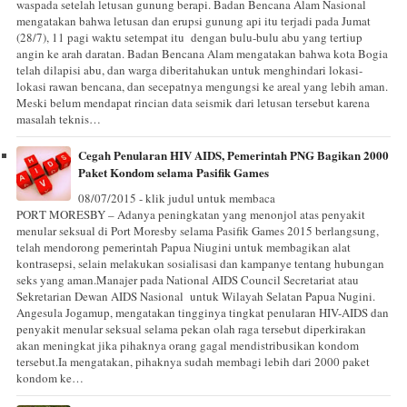
waspada setelah letusan gunung berapi. Badan Bencana Alam Nasional
mengatakan bahwa letusan dan erupsi gunung api itu terjadi pada Jumat
(28/7), 11 pagi waktu setempat itu dengan bulu-bulu abu yang tertiup
angin ke arah daratan. Badan Bencana Alam mengatakan bahwa kota Bogia
telah dilapisi abu, dan warga diberitahukan untuk menghindari lokasi-
lokasi rawan bencana, dan secepatnya mengungsi ke areal yang lebih aman.
Meski belum mendapat rincian data seismik dari letusan tersebut karena
masalah teknis…
Cegah Penularan HIV AIDS, Pemerintah PNG Bagikan 2000
Paket Kondom selama Pasifik Games
08/07/2015 - klik judul untuk membaca
PORT MORESBY – Adanya peningkatan yang menonjol atas penyakit
menular seksual di Port Moresby selama Pasifik Games 2015 berlangsung,
telah mendorong pemerintah Papua Niugini untuk membagikan alat
kontrasepsi, selain melakukan sosialisasi dan kampanye tentang hubungan
seks yang aman.Manajer pada National AIDS Council Secretariat atau
Sekretarian Dewan AIDS Nasional untuk Wilayah Selatan Papua Nugini.
Angesula Jogamup, mengatakan tingginya tingkat penularan HIV-AIDS dan
penyakit menular seksual selama pekan olah raga tersebut diperkirakan
akan meningkat jika pihaknya orang gagal mendistribusikan kondom
tersebut.Ia mengatakan, pihaknya sudah membagi lebih dari 2000 paket
kondom ke…