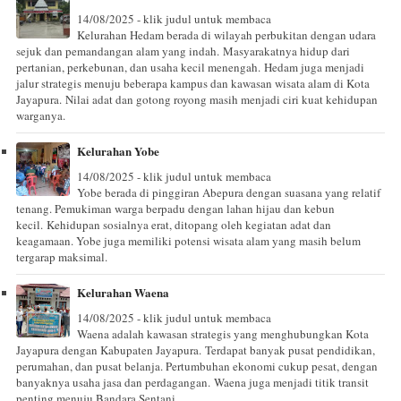
14/08/2025 - klik judul untuk membaca
Kelurahan Hedam berada di wilayah perbukitan dengan udara
sejuk dan pemandangan alam yang indah. Masyarakatnya hidup dari
pertanian, perkebunan, dan usaha kecil menengah. Hedam juga menjadi
jalur strategis menuju beberapa kampus dan kawasan wisata alam di Kota
Jayapura. Nilai adat dan gotong royong masih menjadi ciri kuat kehidupan
warganya.
Kelurahan Yobe
14/08/2025 - klik judul untuk membaca
Yobe berada di pinggiran Abepura dengan suasana yang relatif
tenang. Pemukiman warga berpadu dengan lahan hijau dan kebun
kecil. Kehidupan sosialnya erat, ditopang oleh kegiatan adat dan
keagamaan. Yobe juga memiliki potensi wisata alam yang masih belum
tergarap maksimal.
Kelurahan Waena
14/08/2025 - klik judul untuk membaca
Waena adalah kawasan strategis yang menghubungkan Kota
Jayapura dengan Kabupaten Jayapura. Terdapat banyak pusat pendidikan,
perumahan, dan pusat belanja. Pertumbuhan ekonomi cukup pesat, dengan
banyaknya usaha jasa dan perdagangan. Waena juga menjadi titik transit
penting menuju Bandara Sentani.