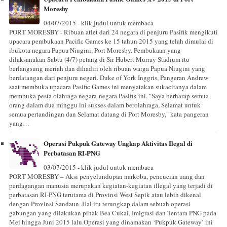
Moresby
04/07/2015 - klik judul untuk membaca
PORT MORESBY - Ribuan atlet dari 24 negara di penjuru Pasifik mengikuti
upacara pembukaan Pacific Games ke 15 tahun 2015 yang telah dimulai di
ibukota negara Papua Niugini, Port Moresby. Pembukaan yang
dilaksanakan Sabtu (4/7) petang di Sir Hubert Murray Stadium itu
berlangsung meriah dan dihadiri oleh ribuan warga Papua Niugini yang
berdatangan dari penjuru negeri. Duke of York Inggris, Pangeran Andrew
saat membuka upacara Pasific Games ini menyatakan sukacitanya dalam
membuka pesta olahraga negara-negara Pasifik ini. "Saya berharap semua
orang dalam dua minggu ini sukses dalam berolahraga, Selamat untuk
semua pertandingan dan Selamat datang di Port Moresby," kata pangeran
yang…
Operasi Pukpuk Gateway Ungkap Aktivitas Ilegal di
Perbatasan RI-PNG
03/07/2015 - klik judul untuk membaca
PORT MORESBY – Aksi penyelundupan narkoba, pencucian uang dan
perdagangan manusia merupakan kegiatan-kegiatan illegal yang terjadi di
perbatasan RI-PNG terutama di Provinsi West Sepik atau lebih dikenal
dengan Provinsi Sandaun .Hal itu terungkap dalam sebuah operasi
gabungan yang dilakukan pihak Bea Cukai, Imigrasi dan Tentara PNG pada
Mei hingga Juni 2015 lalu.Operasi yang dinamakan ‘Pukpuk Gateway’ ini