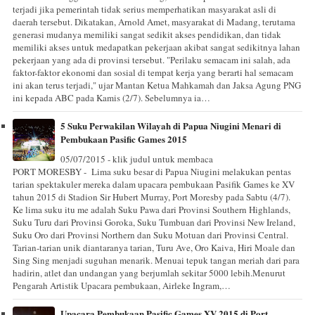
terjadi jika pemerintah tidak serius memperhatikan masyarakat asli di
daerah tersebut. Dikatakan, Arnold Amet, masyarakat di Madang, terutama
generasi mudanya memiliki sangat sedikit akses pendidikan, dan tidak
memiliki akses untuk medapatkan pekerjaan akibat sangat sedikitnya lahan
pekerjaan yang ada di provinsi tersebut. "Perilaku semacam ini salah, ada
faktor-faktor ekonomi dan sosial di tempat kerja yang berarti hal semacam
ini akan terus terjadi," ujar Mantan Ketua Mahkamah dan Jaksa Agung PNG
ini kepada ABC pada Kamis (2/7). Sebelumnya ia…
5 Suku Perwakilan Wilayah di Papua Niugini Menari di
Pembukaan Pasific Games 2015
05/07/2015 - klik judul untuk membaca
PORT MORESBY - Lima suku besar di Papua Niugini melakukan pentas
tarian spektakuler mereka dalam upacara pembukaan Pasifik Games ke XV
tahun 2015 di Stadion Sir Hubert Murray, Port Moresby pada Sabtu (4/7).
Ke lima suku itu me adalah Suku Pawa dari Provinsi Southern Highlands,
Suku Turu dari Provinsi Goroka, Suku Tumbuan dari Provinsi New Ireland,
Suku Oro dari Provinsi Northern dan Suku Motuan dari Provinsi Central.
Tarian-tarian unik diantaranya tarian, Turu Ave, Oro Kaiva, Hiri Moale dan
Sing Sing menjadi suguhan menarik. Menuai tepuk tangan meriah dari para
hadirin, atlet dan undangan yang berjumlah sekitar 5000 lebih.Menurut
Pengarah Artistik Upacara pembukaan, Airleke Ingram,…
Upacara Pembukaan Pasific Games XV 2015 di Port