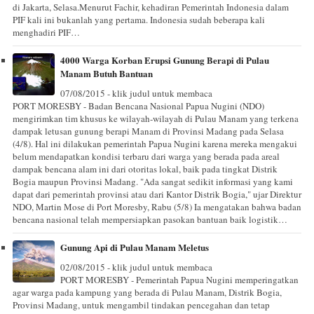
di Jakarta, Selasa.Menurut Fachir, kehadiran Pemerintah Indonesia dalam
PIF kali ini bukanlah yang pertama. Indonesia sudah beberapa kali
menghadiri PIF…
4000 Warga Korban Erupsi Gunung Berapi di Pulau
Manam Butuh Bantuan
07/08/2015 - klik judul untuk membaca
PORT MORESBY - Badan Bencana Nasional Papua Nugini (NDO)
mengirimkan tim khusus ke wilayah-wilayah di Pulau Manam yang terkena
dampak letusan gunung berapi Manam di Provinsi Madang pada Selasa
(4/8). Hal ini dilakukan pemerintah Papua Nugini karena mereka mengakui
belum mendapatkan kondisi terbaru dari warga yang berada pada areal
dampak bencana alam ini dari otoritas lokal, baik pada tingkat Distrik
Bogia maupun Provinsi Madang. "Ada sangat sedikit informasi yang kami
dapat dari pemerintah provinsi atau dari Kantor Distrik Bogia," ujar Direktur
NDO, Martin Mose di Port Moresby, Rabu (5/8) Ia mengatakan bahwa badan
bencana nasional telah mempersiapkan pasokan bantuan baik logistik…
Gunung Api di Pulau Manam Meletus
02/08/2015 - klik judul untuk membaca
PORT MORESBY - Pemerintah Papua Nugini memperingatkan
agar warga pada kampung yang berada di Pulau Manam, Distrik Bogia,
Provinsi Madang, untuk mengambil tindakan pencegahan dan tetap