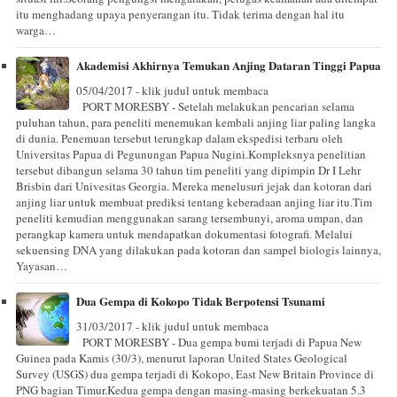
itu menghadang upaya penyerangan itu. Tidak terima dengan hal itu
warga…
Akademisi Akhirnya Temukan Anjing Dataran Tinggi Papua
05/04/2017 - klik judul untuk membaca
PORT MORESBY - Setelah melakukan pencarian selama
puluhan tahun, para peneliti menemukan kembali anjing liar paling langka
di dunia. Penemuan tersebut terungkap dalam ekspedisi terbaru oleh
Universitas Papua di Pegunungan Papua Nugini.Kompleksnya penelitian
tersebut dibangun selama 30 tahun tim peneliti yang dipimpin Dr I Lehr
Brisbin dari Univesitas Georgia. Mereka menelusuri jejak dan kotoran dari
anjing liar untuk membuat prediksi tentang keberadaan anjing liar itu.Tim
peneliti kemudian menggunakan sarang tersembunyi, aroma umpan, dan
perangkap kamera untuk mendapatkan dokumentasi fotografi. Melalui
sekuensing DNA yang dilakukan pada kotoran dan sampel biologis lainnya,
Yayasan…
Dua Gempa di Kokopo Tidak Berpotensi Tsunami
31/03/2017 - klik judul untuk membaca
PORT MORESBY - Dua gempa bumi terjadi di Papua New
Guinea pada Kamis (30/3), menurut laporan United States Geological
Survey (USGS) dua gempa terjadi di Kokopo, East New Britain Province di
PNG bagian Timur.Kedua gempa dengan masing-masing berkekuatan 5.3