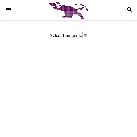
-->
search
Select Language
▼