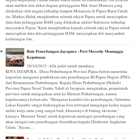
akan melihat dari dekat dugaan pelanggaran Hak Asasi Manusia yang
dilakukan oleh negara terhadap rumpun Melanesia di Papua Barat.Untuk
itu, Markus Haluk menghimbau seluruh rakyat Papua untuk menyiapkan
data-data pelanggaran HAM yang dilakukan militer Indonesia terhadap
masyarakat Papua."Kami menghimbau kepada seluruh rakyat Papua untuk
menyiapkan data data pelanggaran HAM, menyiapkan diri menyambut
kedatangan tim…
Rute Penerbangan Jayapura - Port Moresby Menunggu
Keputusan
30/10/2015 - klik judul untuk membaca
KOTA JAYAPURA - Dinas Perhubungan Provinsi Papua belum menerima
kepastian mengenai pembukaan rute penerbangan RI-Papua Nugini (PNG)
dari Kementerian Perhubungan. Kepala Dinas Perhubungan (Dishub)
Provinsi Papua Yusuf Yambe Yabdi di Jayapura, mengatakan, pemerintah
provinsi sudah mengajukan surat ke Menteri Perhubungan, namun
keputusannya belum ada. "Mengenai konektivitas penerbangan, Gubernur
Lukas Enembe sangat berkeinginan bisa terwujud mengingat kedua negara
miliki kerja sama yang sangat baik, khususnya di bidang ekonomi,"
katanya. Menurut Yusuf, untuk keputusan maskapai penerbangan yang
akan mengisi rute penerbangan diserahkan kepada Direktorat Angkutan
Udara. "Secara…