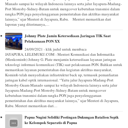
Manado sampai ke wilayah Indonesia lainnya serta jalur Jayapura-Madang-
Port Moresby-Sidney-Batam untuk mengcover kebutuhan transmisi dalam
rangka PON juga penyelenggaraan pemerintahan dan aktifitas masyarakat
lainnya,” ujar Menteri di Jayapura, Rabu.⠀ Menteri memastikan dari
laporan yang diterimanya,…
Johnny Plate Jamin Ketersediaan Jaringan TIK Saat
Pelaksanaan PON XX
24/09/2021 - klik judul untuk membaca
JAYAPURA, LELEMUKU.COM - Menteri Komunikasi dan Informatika
(Menkominfo) Johnny G. Plate menjamin ketersediaan layanan jaringan
teknologi informasi komunikasi (TIK) saat pelaksanaan PON. Bahkan untuk
memastikan layanan pemerintahan dan kegiatan aktifitas masyarakat,
Kominfo telah menyediakan infrastruktur back up, termasuk pemanfaatan
jaringan kabel optik internasional. “Yaitu jalur Jayapura-Madang-Port
Moresby-Guam-Manado sampai ke wilayah Indonesia lainnya serta jalur
Jayapura-Madang-Port Moresby-Sidney-Batam untuk mengcover
kebutuhan transmisi dalam rangka PON juga penyelenggaraan
pemerintahan dan aktifitas masyarakat lainnya,” ujar Menteri di Jayapura,
Rabu. Menteri memastikan dari…
Papua Nugini Selidiki Postingan Dukungan Batalion Sepik
ke Kelompok Separatis di Papua