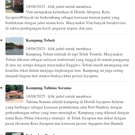
18/08/2025 - klik judul untuk membaca
Vim merupakan kelurahan di Distrik Abepura, Kota
JayapuraWilayah ini berkembang sebagai kawasan hunian padat yang
berdekatan dengan jalur utama kota. Masyarakat Vim banyak beraktivitas
di sektor perdagangan kecil, pegawai negeri, dan jasa.
Kampung Tobati
18/08/2025 - klik judul untuk membaca
Kampung Tobati terletak di tepi Teluk Youtefa. Masyarakat
Tobati dikenal sebagai nelayan tradisional yang tinggal di rumah panggung
di atas air, serupa dengan masyarakat Enggros. Tobati masih memegang erat
kearifan lokal dalam menjaga lingkungan laut. Kampung ini juga sering
menjadi bagian dari atraksi budaya khas pesisir Jayapura.
Kampung Tahima Sorama
18/08/2025 - klik judul untuk membaca
Tahima Sorama adalah kampung di Distrik Jayapura Selatan
yang berfungsi sebagai kawasan permukiman adat Port Numbay dengan
perkembangan urban yang terus meningkat. Kampung yang dikenal dengan
nama Kayo Pulau lokasinya strategis di Teluk Jayapura dan dekat dengan
pusat ekonomi Kota Jayapura dan kawasan pesisir Argapura dan Hamadi.