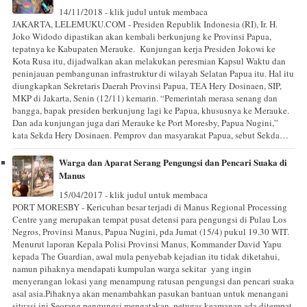
14/11/2018 - klik judul untuk membaca
JAKARTA, LELEMUKU.COM - Presiden Republik Indonesia (RI), Ir. H.
Joko Widodo dipastikan akan kembali berkunjung ke Provinsi Papua,
tepatnya ke Kabupaten Merauke. Kunjungan kerja Presiden Jokowi ke
Kota Rusa itu, dijadwalkan akan melakukan peresmian Kapsul Waktu dan
peninjauan pembangunan infrastruktur di wilayah Selatan Papua itu. Hal itu
diungkapkan Sekretaris Daerah Provinsi Papua, TEA Hery Dosinaen, SIP,
MKP di Jakarta, Senin (12/11) kemarin. “Pemerintah merasa senang dan
bangga, bapak presiden berkunjung lagi ke Papua, khususnya ke Merauke.
Dan ada kunjungan juga dari Merauke ke Port Moresby, Papua Nugini,”
kata Sekda Hery Dosinaen. Pemprov dan masyarakat Papua, sebut Sekda…
Warga dan Aparat Serang Pengungsi dan Pencari Suaka di
Manus
15/04/2017 - klik judul untuk membaca
PORT MORESBY - Kericuhan besar terjadi di Manus Regional Processing
Centre yang merupakan tempat pusat detensi para pengungsi di Pulau Los
Negros, Provinsi Manus, Papua Nugini, pda Jumat (15/4) pukul 19.30 WIT.
Menurut laporan Kepala Polisi Provinsi Manus, Kommander David Yapu
kepada The Guardian, awal mula penyebab kejadian itu tidak diketahui,
namun pihaknya mendapati kumpulan warga sekitar yang ingin
menyerangan lokasi yang menampung ratusan pengungsi dan pencari suaka
asal asia.Pihaknya akan menambahkan pasukan bantuan untuk menangani
situasi ini.Seorang pengungsi mengatakan, petugas keamanan ada ditempat