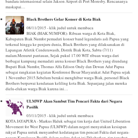
bandara internasional selain Jakson Airport di Port Moresby. Rencananya
maskapai…
Black Brothers Gelar Konser di Kota Biak
08/11/2015 - klik judul untuk membaca
BIAK (BIAK NUMFOR)- Ribuan warga di Kota Biak,
Kabupaten Biak Numfor pemadati konser band legendaris asli Papua yang
terkenal hingga ke penjuru dunia, Black Brothers yang dilaksanakan di
Lapangan Atletik Cenderawasih, Distrik Biak Kota, Sabtu (7/11)
malam.Menurut pantauan, Sejak pukul 17.00 WIT ribuan warga dari
berbagai kampung memadati arena konser Black Brothers yang diundang
Bupati Biak Numfor, Thomas Alfa Edison Ondy dan Dewan Adat Papua
sebagai rangkaian kegiatan Konferensi Besar Masyarakat Adat Papua sejak
1 November 2015.Sebelum beraksi menghibur warga Biak, personel Black
Brothers berpawai kendaraan keliling kota Biak. Sepanjang jalan mereka
dielu-elukan warga Biak karena ini…
ULMWP Akan Sambut Tim Pencari Fakta dari Negara
Pasifik
03/11/2015 - klik judul untuk membaca
KOTA JAYAPURA - Markus Haluk sebagai tim kerja dari United Liberation
Movement for West Papua (ULMWP) dalam negeri menyatakan kesiapan
rakyat Papua untuk menyambut kedatangan tim pencari Fakta dari negara-
negara Kepulauan Pasifik dalam waktu dekat ini.Dikabarkan, tim tersebut