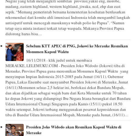
Nugini yang telah menjangkiti sembilan provinsi,yakni eng, morobe,
madang, eastern highland, western highland, jiwaka, ncd, ehp dan east
sepik. “Memang pemerintah bersama kementerian kesehatan berdasarkan
rekomendasi dari komite ahli imunisasi Indoensia telah mengambil langkah
antisipatif untuk mencegah masuknnya wabah polio ke Papua”. “Namun
tetap saya minta instansi terkait tetap waspada. Makanya Provinsi Papua
didorong harus bisa…
Sebelum KTT APEC di PNG, Jokowi ke Merauke Resmikan
Monumen Kapsul Waktu
16/11/2018 - klik judul untuk membaca
MERAUKE, LELEMUKU.COM - Presiden Joko Widodo (Jokowi) tiba di
Merauke, Provinsi Papua guna meresmikan Monumen Kapsul Waktu yang
menyimpan Impian Indonesia 2015-2085 pada Jumat (16/11). Gubernur
Papua, Lukas Enembe saat menyambut Presiden Jokowi di Merauke, Jumat
(16/11) Monumen seluas 2,5 hektar ini, berlokasi dekat Bandara Mopah,
dan akan dijadikan sebagai wajah baru dari Kota Merauke untuk 70 tahun
ke depan Jokowi yang didampingi Ibu Negara Iriana berangkat dari Bandara
Udara Internasional Changi Singapura pada Kamis (15/11) pukul 18.50
waktu setempat. Jokowi terbang menggunakan pesawat kepresidenan dan
tiba di Bandar Udara Internasional Mopah, Merauke pada Jumat, (16/11)…
Presiden Joko Widodo akan Resmikan Kapsul Waktu di
Merauke