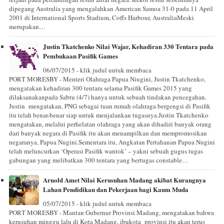
dipegang Australia yang mengalahkan American Samoa 31-0 pada 11 April
2001 di International Sports Stadium, Coffs Harbour, AustraliaMeski
merupakan…
Justin Tkatchenko Nilai Wajar, Kehadiran 330 Tentara pada
Pembukaan Pasifik Games
06/07/2015 - klik judul untuk membaca
PORT MORESBY - Menteri Olahraga Papua Niugini, Justin Tkatchenko,
mengatakan kehadiran 300 tentara selama Pasifik Games 2015 yang
dilaksanakanpada Sabtu (4/7) hanya untuk sebuah tindakan pencegahan.
Justin mengatakan, PNG sebagai tuan rumah olahraga bergengsi di Pasifik
itu telah benar-benar siap untuk menjalankan tugasnya.Justin Tkatchenko
mengatakan, melalui perhelatan olahraga yang akan dihadiri banyak orang
dari banyak negara di Pasifik itu akan menampilkan dan mempromosikan
negaranya, Papua Nugini.Sementara itu, Angkatan Pertahanan Papua Nugini
telah meluncurkan ‘Operasi Pasifik wantok’ – yakni sebuah gugus tugas
gabungan yang melibatkan 300 tentara yang bertugas constable…
Arnold Amet Nilai Kerusuhan Madang akibat Kurangnya
Lahan Pendidikan dan Pekerjaan bagi Kaum Muda
05/07/2015 - klik judul untuk membaca
PORT MORESBY - Mantan Gubernur Provinsi Madang, mengatakan bahwa
kerusuhan minggu lalu di Kota Madang, ibukota provinsi itu akan terus