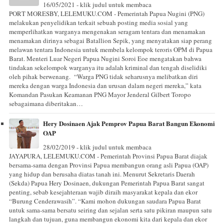
16/05/2021 - klik judul untuk membaca
PORT MORESBY, LELEMUKU.COM - Pemerintah Papua Nugini (PNG)
melakukan penyelidikan terkait sebuah posting media sosial yang
memperlihatkan warganya mengenakan seragam tentara dan menamakan
menamakan dirinya sebagai Batallion Sepik, yang menyatakan siap perang
melawan tentara Indonesia untuk membela kelompok teroris OPM di Papua
Barat. Menteri Luar Negeri Papua Nugini Soroi Eoe mengatakan bahwa
tindakan sekelompok warganya itu adalah kriminal dan tengah diselidiki
oleh pihak berwenang. “Warga PNG tidak seharusnya melibatkan diri
mereka dengan warga Indonesia dan urusan dalam negeri mereka,” kata
Komandan Pasukan Keamanan PNG Mayor Jenderal Gilbert Toropo
sebagaimana diberitakan…
Hery Dosinaen Ajak Pemprov Papua Barat Bangun Ekonomi
OAP
28/02/2019 - klik judul untuk membaca
JAYAPURA, LELEMUKU.COM - Pemerintah Provinsi Papua Barat diajak
bersama-sama dengan Provinsi Papua membangun orang asli Papua (OAP)
yang hidup dan berusaha diatas tanah ini. Menurut Sekretaris Daerah
(Sekda) Papua Hery Dosinaen, dukungan Pemerintah Papua Barat sangat
penting, sebab kesejahteraan wajib diraih masyarakat kepala dan ekor
“Burung Cenderawasih”. “Kami mohon dukungan saudara Papua Barat
untuk sama-sama bersatu seiring dan sejalan serta satu pikiran maupun satu
langkah dan tujuan, guna membangun ekonomi kita dari kepala dan ekor