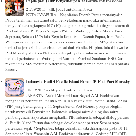
Papua jadi Jalur Penyeludupan Narkotika Internasional
21/09/2015 - klik judul untuk membaca
KOTA JAYAPURA – Kepolisian Daerah Papua mensinyalir
Papua telah menjadi target jalur penyeludupan narkotika internasional
menyusul tertangkapnya MZ (40) dengan barang bukti 4 kilogram shabu di
Pos Perbatasan RI-Papua Niugini (PNG) di Wutung, Distrik Muara Tami,
Jayapura, Selasa (15/9) lalu.Kepala Kepolisian Daerah Papua, Irjen Paulus
Waterpauw mengatakan hasil pemeriksaan awal terhadap MZ, diketahui
narkotika jenis shabu tersebut berasal dari Manila, Filipina, lalu dibawa ke
Port Moresby, ibukota PNG dan selanjutnya berusaha masuk ke Indonesia
melalui perbatasan di Wutung dari Vanimo, Provinsi Sandaun, PNG.Dari
rekam jejak MZ, menurut Waterpauw, diketahui pernah menjadi narapidana
kasus…
Indonesia Hadiri Pacific Island Forum (PIF) di Port Moresby
10/09/2015 - klik judul untuk membaca
JAKARTA - Wakil Menteri Luar Negeri A.M. Fachir akan
menghadiri pertemuan Forum Kepulauan Pasifik atau Pacific Island Forum
(PIF) yang berlangsung 7-11 September di Port Moresby, Papua Nugini
untuk mewakili Pemerintah Indonesia sebagai mitra dialog dan mitra
pembangunan."Saya akan menghadiri PIF. Indonesia sebagai dialog partner
di Pacific Island Forum dan sebagai development partner. Sebenarnya
pertemuan sejak 7 September, tetapi kehadiran kita diharapkan pada 10-11
September," kata Wamenlu A.M. Fachir saat ditemui di Gedung MPR/DPR