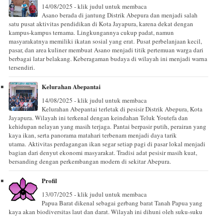
14/08/2025 - klik judul untuk membaca
Asano berada di jantung Distrik Abepura dan menjadi salah
satu pusat aktivitas pendidikan di Kota Jayapura, karena dekat dengan
kampus-kampus ternama. Lingkungannya cukup padat, namun
masyarakatnya memiliki ikatan sosial yang erat. Pusat perbelanjaan kecil,
pasar, dan area kuliner membuat Asano menjadi titik pertemuan warga dari
berbagai latar belakang. Keberagaman budaya di wilayah ini menjadi warna
tersendiri.
Kelurahan Abepantai
14/08/2025 - klik judul untuk membaca
Kelurahan Abepantai terletak di pesisir Distrik Abepura, Kota
Jayapura. Wilayah ini terkenal dengan keindahan Teluk Youtefa dan
kehidupan nelayan yang masih terjaga. Pantai berpasir putih, perairan yang
kaya ikan, serta panorama matahari terbenam menjadi daya tarik
utama. Aktivitas perdagangan ikan segar setiap pagi di pasar lokal menjadi
bagian dari denyut ekonomi masyarakat. Tradisi adat pesisir masih kuat,
bersanding dengan perkembangan modern di sekitar Abepura.
Profil
13/07/2025 - klik judul untuk membaca
Papua Barat dikenal sebagai gerbang barat Tanah Papua yang
kaya akan biodiversitas laut dan darat. Wilayah ini dihuni oleh suku-suku