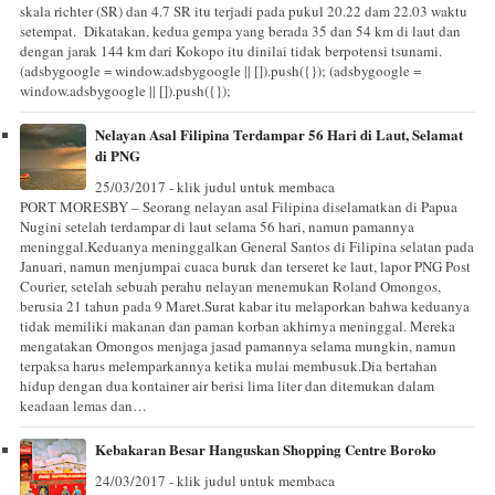
skala richter (SR) dan 4.7 SR itu terjadi pada pukul 20.22 dam 22.03 waktu
setempat. Dikatakan, kedua gempa yang berada 35 dan 54 km di laut dan
dengan jarak 144 km dari Kokopo itu dinilai tidak berpotensi tsunami.
(adsbygoogle = window.adsbygoogle || []).push({}); (adsbygoogle =
window.adsbygoogle || []).push({});
Nelayan Asal Filipina Terdampar 56 Hari di Laut, Selamat
di PNG
25/03/2017 - klik judul untuk membaca
PORT MORESBY – Seorang nelayan asal Filipina diselamatkan di Papua
Nugini setelah terdampar di laut selama 56 hari, namun pamannya
meninggal.Keduanya meninggalkan General Santos di Filipina selatan pada
Januari, namun menjumpai cuaca buruk dan terseret ke laut, lapor PNG Post
Courier, setelah sebuah perahu nelayan menemukan Roland Omongos,
berusia 21 tahun pada 9 Maret.Surat kabar itu melaporkan bahwa keduanya
tidak memiliki makanan dan paman korban akhirnya meninggal. Mereka
mengatakan Omongos menjaga jasad pamannya selama mungkin, namun
terpaksa harus melemparkannya ketika mulai membusuk.Dia bertahan
hidup dengan dua kontainer air berisi lima liter dan ditemukan dalam
keadaan lemas dan…
Kebakaran Besar Hanguskan Shopping Centre Boroko
24/03/2017 - klik judul untuk membaca