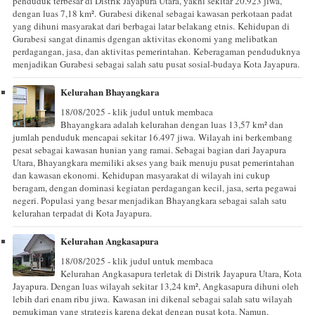
penduduk terbesar di Distrik Jayapura Utara, yakni sekitar 20.923 jiwa,
dengan luas 7,18 km². Gurabesi dikenal sebagai kawasan perkotaan padat
yang dihuni masyarakat dari berbagai latar belakang etnis. Kehidupan di
Gurabesi sangat dinamis dgengan aktivitas ekonomi yang melibatkan
perdagangan, jasa, dan aktivitas pemerintahan. Keberagaman penduduknya
menjadikan Gurabesi sebagai salah satu pusat sosial-budaya Kota Jayapura.
Kelurahan Bhayangkara
18/08/2025 - klik judul untuk membaca
Bhayangkara adalah kelurahan dengan luas 13,57 km² dan
jumlah penduduk mencapai sekitar 16.497 jiwa. Wilayah ini berkembang
pesat sebagai kawasan hunian yang ramai. Sebagai bagian dari Jayapura
Utara, Bhayangkara memiliki akses yang baik menuju pusat pemerintahan
dan kawasan ekonomi. Kehidupan masyarakat di wilayah ini cukup
beragam, dengan dominasi kegiatan perdagangan kecil, jasa, serta pegawai
negeri. Populasi yang besar menjadikan Bhayangkara sebagai salah satu
kelurahan terpadat di Kota Jayapura.
Kelurahan Angkasapura
18/08/2025 - klik judul untuk membaca
Kelurahan Angkasapura terletak di Distrik Jayapura Utara, Kota
Jayapura. Dengan luas wilayah sekitar 13,24 km², Angkasapura dihuni oleh
lebih dari enam ribu jiwa. Kawasan ini dikenal sebagai salah satu wilayah
pemukiman yang strategis karena dekat dengan pusat kota. Namun,