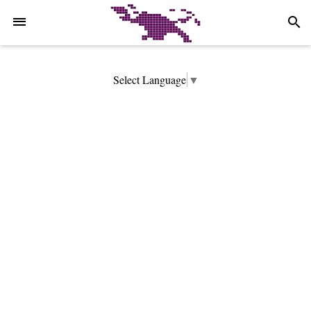
-->
search
Select Language
▼