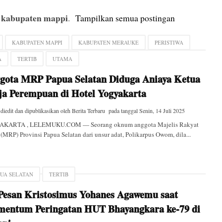
kabupaten mappi
l
.
Tampilkan semua postingan
KABUPATEN MAPPI
KABUPATEN MERAUKE
PERISTIWA
A
TERTIB
UTAMA
gota MRP Papua Selatan Diduga Aniaya Ketua
ja Perempuan di Hotel Yogyakarta
 diedit dan dipublikasikan oleh
Berita Terbaru
pada tanggal
Senin, 14 Juli 2025
KARTA , LELEMUKU.COM — Seorang oknum anggota Majelis Rakyat
(MRP) Provinsi Papua Selatan dari unsur adat, Polikarpus Owom, dila...
PUA SELATAN
TERTIB
 Pesan Kristosimus Yohanes Agawemu saat
entum Peringatan HUT Bhayangkara ke-79 di