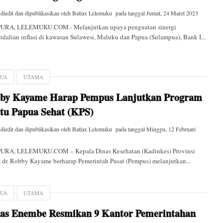
 diedit dan dipublikasikan oleh
Batlax Lelemuku
pada tanggal
Jumat, 24 Maret 2023
URA, LELEMUKU.COM - Melanjutkan upaya penguatan sinergi
dalian inflasi di kawasan Sulawesi, Maluku dan Papua (Sulampua), Bank I...
PUA
UTAMA
by Kayame Harap Pempus Lanjutkan Program
tu Papua Sehat (KPS)
 diedit dan dipublikasikan oleh
Batlax Lelemuku
pada tanggal
Minggu, 12 Februari
URA, LELEMUKU.COM – Kepala Dinas Kesehatan (Kadinkes) Provinsi
 dr. Robby Kayame berharap Pemerintah Pusat (Pempus) melanjutkan...
PUA
UTAMA
as Enembe Resmikan 9 Kantor Pemerintahan