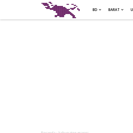
-->
BD
BARAT
Beranda
›
kabupaten mappi