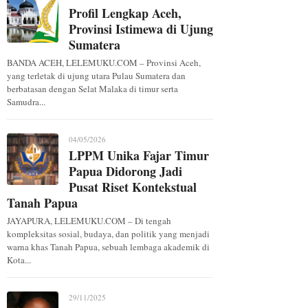
Profil Lengkap Aceh,
Provinsi Istimewa di Ujung
Sumatera
BANDA ACEH, LELEMUKU.COM – Provinsi Aceh,
yang terletak di ujung utara Pulau Sumatera dan
berbatasan dengan Selat Malaka di timur serta
Samudra...
04/05/2026
LPPM Unika Fajar Timur
Papua Didorong Jadi
Pusat Riset Kontekstual
Tanah Papua
JAYAPURA, LELEMUKU.COM – Di tengah
kompleksitas sosial, budaya, dan politik yang menjadi
warna khas Tanah Papua, sebuah lembaga akademik di
Kota...
29/11/2025