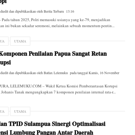
pi
 diedit dan dipublikasikan oleh
Berita Terbaru
13:16
 Pada tahun 2025, Polri memasuki usianya yang ke-79, menjadikan
an ini bukan sekadar seremoni, melainkan sebuah momentum pentin...
PUA
UTAMA
 Komponen Penilaian Papua Sangat Retan
upsi
 diedit dan dipublikasikan oleh
Batlax Lelemuku
pada tanggal
Kamis, 16 November
URA, LELEMUKU.COM – Wakil Ketua Komisi Pemberantasan Korupsi
 Johanis Tanak mengungkapkan 7 komponen penilaian internal rata-r...
PUA
UTAMA
dan TPID Sulampua Sinergi Optimalisasi
ensi Lumbung Pangan Antar Daerah