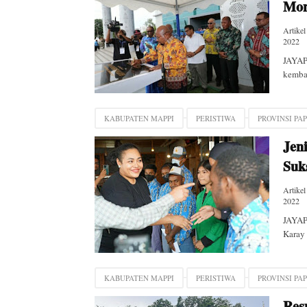
Mon
Artikel
2022
JAYAP
kembal
KABUPATEN MAPPI
PERISTIWA
PROVINSI PA
Jen
Suk
Artikel
2022
JAYAP
Karay 
KABUPATEN MAPPI
PERISTIWA
PROVINSI PA
Res