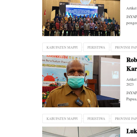
Artikel
JAYAP
pengen
KABUPATEN MAPPI
PERISTIWA
PROVINSI PA
Rob
Kar
Artikel
2023
JAYAP
Papua,
KABUPATEN MAPPI
PERISTIWA
PROVINSI PA
Luk