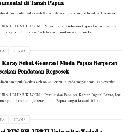
umental di Tanah Papua
 diedit dan dipublikasikan oleh
Batlax Lelemuku
pada tanggal
Jumat, 30 Desember
URA, LELEMUKU.COM - Pemerintahan Gubernur Papua Lukas Enembe
i mengukir "tinta emas" setelah meresmikan secara simbol...
PUA
UTAMA
i Karay Sebut Generasi Muda Papua Berperan
seskan Pendataan Regsosek
 diedit dan dipublikasikan oleh
Batlax Lelemuku
pada tanggal
Senin, 14 November
URA, LELEMUKU.COM – Penulis dan Pencipta Konten Digital Papua, Jeni
menyebutkan peran generasi muda Papua sangat krusial dalam ...
PUA
UTAMA
mi PTN-BH, UPBJJ Universitas Terbuka