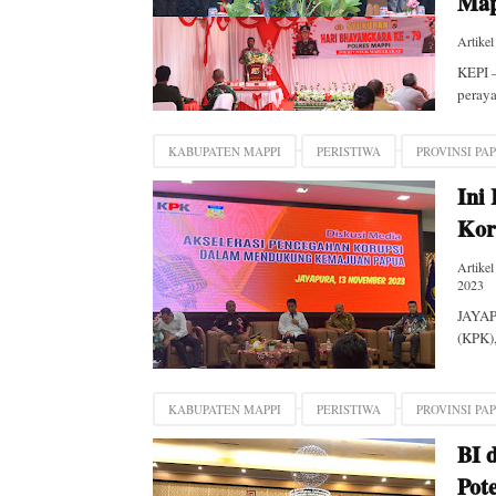
Map
Artikel
KEPI –
peraya
KABUPATEN MAPPI
PERISTIWA
PROVINSI PA
Ini
Kor
Artikel
2023
JAYAP
(KPK),
KABUPATEN MAPPI
PERISTIWA
PROVINSI PA
BI 
Pot