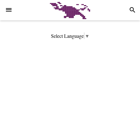
-->
search
Select Language
▼