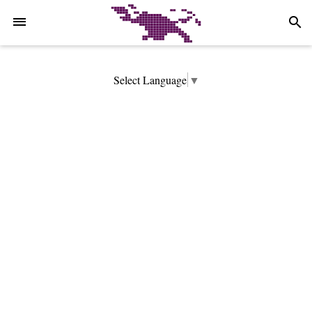
-->
search
Select Language
▼