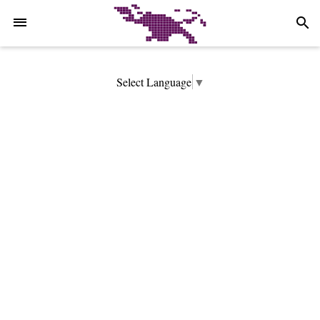
-->
search
Select Language
▼