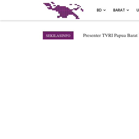
-->
BD
BARAT
Air Terjun Memti Pesona T
SEKILASINFO
Pencarian Hari Keenam Korb
Polresta Jayapura Kota Me
Tiga Personel Polresta Jaya
Kapolresta Jayapura Kota M
Kebakaran Hanguskan Satu 
Profil Lengkap Papua Barat
Profil Lengkap Provinsi Pa
Profil Lengkap Aceh, Provin
Lima Rumah Pribadi Terbaka
Gempa M3,3 Guncang Nabi
Mama-Mama Pasar Lama Sen
Polres Jayapura Terima Lap
Marthen Medlama Sebut Pem