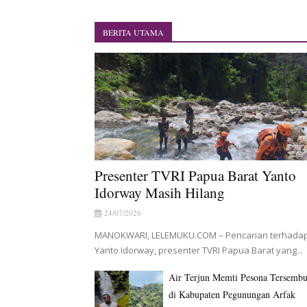
BRI Region 18 Jayapura Sal
Indonesia Turns Remote Papu
BERITA UTAMA
Mentan Tinjau Program Cet
Mantan Sekda Jayawijaya Ja
Papuan Artisans Take Center 
Presenter TVRI Papua Barat
Presenter TVRI Papua Barat Yanto
Idorway Masih Hilang
24/07/2026
MANOKWARI, LELEMUKU.COM – Pencarian terhada
Yanto Idorway, presenter TVRI Papua Barat yang...
Air Terjun Memti Pesona Tersemb
di Kabupaten Pegunungan Arfak