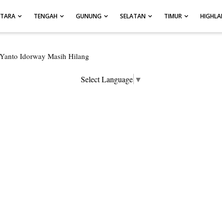
UTARA
TENGAH
GUNUNG
SELATAN
TIMUR
HIGHL
ersembunyi di Kabupaten Pegunungan Arfak
an Hanyut di Air Terjun Memti Belum Hasil, Polisi Periksa Saksi dan 
Select Language
▼
ngungkap Tiga Kasus Pencurian Dan Mengamankan Satu Tersangka Di K
pura Kota Jalani Sidang BP4R di Jayapura
engapresiasi Antusiasme Warga Saat Nonton Bareng Final Piala Dunia
Rumah di Kompleks Asrama Polisi Sorong
, Bumi Cenderawasih di Ujung Barat Papua
pua, Bumi Cenderawasih di Ujung Timur Indonesia
si Istimewa di Ujung Sumatera
r Di Hamadi Jayapura Selatan
re, BMKG Imbau Waspada Susulan
tani Protes Tumpukan Sampah dengan Menghambur ke Tengah Jalan
oran Hilangnya Agustina Ester Bonsapia
prov Papua Siapkan 1000 Kuota Beasiswa Mace