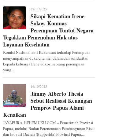
29/11/2025
Sikapi Kematian Irene
Sokoy, Komnas
Perempuan Tuntut Negara
Tegakkan Pemenuhan Hak atas
Layanan Kesehatan
Komisi Nasional anti Kekerasan terhadap Perempuan
menyampaikan duka cita mendalam dan solidaritas
kepada keluarga Irene Sokoy, seorang perempuan
yang...
16/10/2025
Jimmy Alberto Thesia
Sebut Realisasi Keuangan
Pemprov Papua Alami
Kenaikan
JAYAPURA, LELEMUKU.COM – Pemerintah Provinsi
Papua, melalui Badan Perencanaan Pembangunan Riset
dan Inovasi Daerah (Bapperida) Provinsi Papua,...