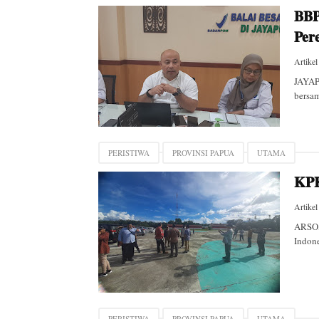
BBP
Per
Artikel
JAYAP
bersa
PERISTIWA
PROVINSI PAPUA
UTAMA
KPK
Artikel
ARSO,
Indon
PERISTIWA
PROVINSI PAPUA
UTAMA