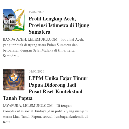
n Hari Bhayangkara ke-80
19/07/2026
Profil Lengkap Aceh,
Provinsi Istimewa di Ujung
Sumatera
BANDA ACEH, LELEMUKU.COM – Provinsi Aceh,
yang terletak di ujung utara Pulau Sumatera dan
berbatasan dengan Selat Malaka di timur serta
Samudra...
04/05/2026
LPPM Unika Fajar Timur
Papua Didorong Jadi
Pusat Riset Kontekstual
Tanah Papua
JAYAPURA, LELEMUKU.COM – Di tengah
kompleksitas sosial, budaya, dan politik yang menjadi
warna khas Tanah Papua, sebuah lembaga akademik di
Kota...