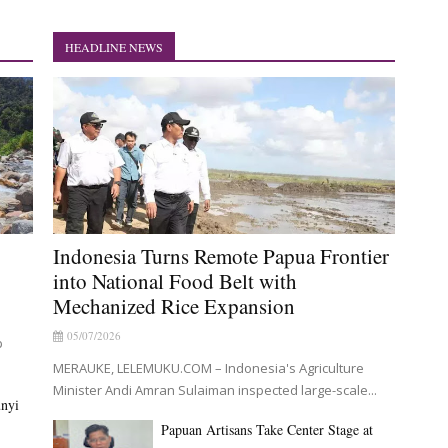
urkan Bantuan CSR untuk RS Bhayangkara Polda Papua pada Peringata
a Frontier into National Food Belt with Mechanized Rice Expansion
HEADLINE NEWS
ak Sawah dan Penanaman Padi di Merauke
di Tersangka Kasus Korupsi Jalan Lingkar
Stage at Indonesia's National Craft Anniversary in Makassar
 Yanto Idorway Masih Hilang
Indonesia Turns Remote Papua Frontier
into National Food Belt with
Mechanized Rice Expansion
05/07/2026
p
MERAUKE, LELEMUKU.COM – Indonesia's Agriculture
Minister Andi Amran Sulaiman inspected large-scale...
unyi
Papuan Artisans Take Center Stage at