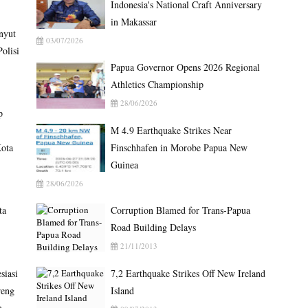
Indonesia's National Craft Anniversary
in Makassar
nyut
03/07/2026
olisi
Papua Governor Opens 2026 Regional
Athletics Championship
28/06/2026
p
M 4.9 Earthquake Strikes Near
ota
Finschhafen in Morobe Papua New
Guinea
28/06/2026
ta
Corruption Blamed for Trans-Papua
Road Building Delays
21/11/2013
siasi
7,2 Earthquake Strikes Off New Ireland
reng
Island
n