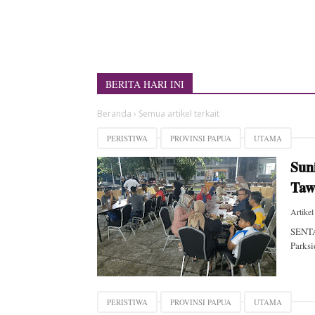
BERITA HARI INI
Beranda
›
Semua artikel terkait
PERISTIWA
PROVINSI PAPUA
UTAMA
Sun
Taw
Artikel
SENTA
Parksi
PERISTIWA
PROVINSI PAPUA
UTAMA