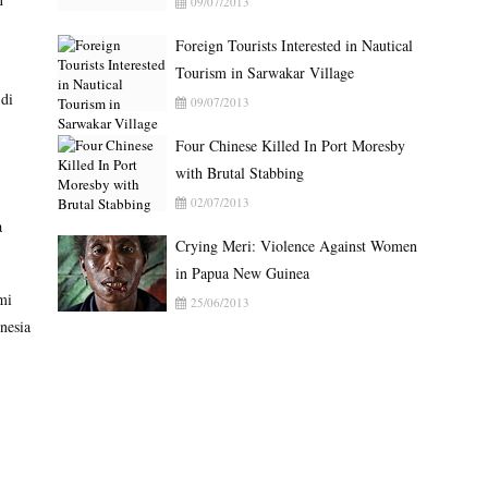
09/07/2013
Foreign Tourists Interested in Nautical
Tourism in Sarwakar Village
di
09/07/2013
Four Chinese Killed In Port Moresby
with Brutal Stabbing
02/07/2013
a
Crying Meri: Violence Against Women
in Papua New Guinea
mi
25/06/2013
nesia