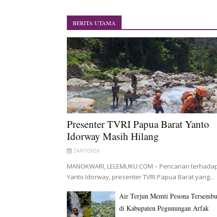
BRI Region 18 Jayapura Sal
Indonesia Turns Remote Papu
BERITA UTAMA
Mentan Tinjau Program Cet
Mantan Sekda Jayawijaya Ja
Papuan Artisans Take Center 
Presenter TVRI Papua Barat
Presenter TVRI Papua Barat Yanto
Idorway Masih Hilang
24/07/2026
MANOKWARI, LELEMUKU.COM – Pencarian terhada
Yanto Idorway, presenter TVRI Papua Barat yang...
Air Terjun Memti Pesona Tersemb
di Kabupaten Pegunungan Arfak