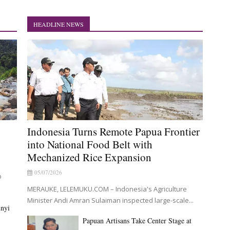
urkan Bantuan CSR untuk RS Bhayangkara Polda Papua pada Peringata
a Frontier into National Food Belt with Mechanized Rice Expansion
HEADLINE NEWS
ak Sawah dan Penanaman Padi di Merauke
di Tersangka Kasus Korupsi Jalan Lingkar
Stage at Indonesia's National Craft Anniversary in Makassar
 Yanto Idorway Masih Hilang
Indonesia Turns Remote Papua Frontier
into National Food Belt with
Mechanized Rice Expansion
05/07/2026
p
MERAUKE, LELEMUKU.COM – Indonesia's Agriculture
Minister Andi Amran Sulaiman inspected large-scale...
unyi
Papuan Artisans Take Center Stage at