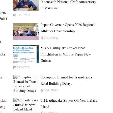
Indonesia's National Craft Anniversary
in Makassar
nyut
03/07/2026
olisi
Papua Governor Opens 2026 Regional
Athletics Championship
28/06/2026
p
M 4.9 Earthquake Strikes Near
ota
Finschhafen in Morobe Papua New
Guinea
28/06/2026
ta
Corruption Blamed for Trans-Papua
Road Building Delays
21/11/2013
siasi
7,2 Earthquake Strikes Off New Ireland
reng
Island
n