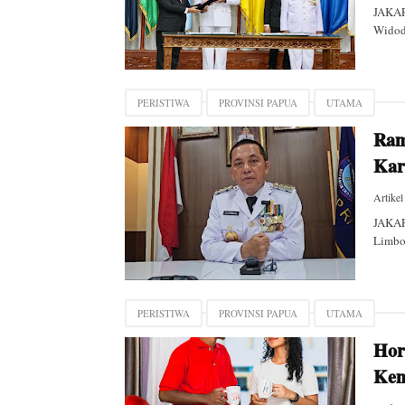
JAKAR
Widod
PERISTIWA
PROVINSI PAPUA
UTAMA
Ram
Kar
Artikel
JAKAR
Limbon
PERISTIWA
PROVINSI PAPUA
UTAMA
Hor
Kem