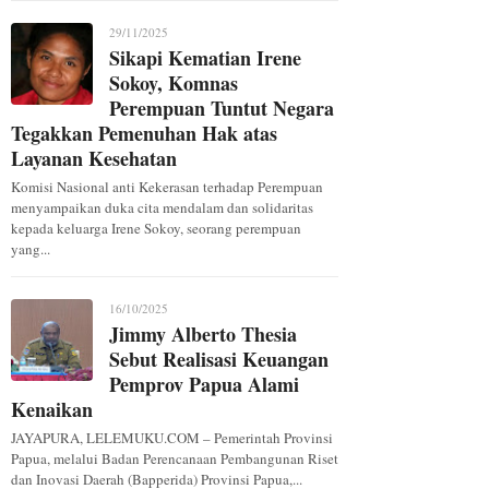
29/11/2025
Sikapi Kematian Irene
Sokoy, Komnas
Perempuan Tuntut Negara
Tegakkan Pemenuhan Hak atas
Layanan Kesehatan
Komisi Nasional anti Kekerasan terhadap Perempuan
menyampaikan duka cita mendalam dan solidaritas
kepada keluarga Irene Sokoy, seorang perempuan
yang...
16/10/2025
Jimmy Alberto Thesia
Sebut Realisasi Keuangan
Pemprov Papua Alami
Kenaikan
JAYAPURA, LELEMUKU.COM – Pemerintah Provinsi
Papua, melalui Badan Perencanaan Pembangunan Riset
dan Inovasi Daerah (Bapperida) Provinsi Papua,...