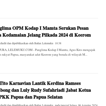
glima OPM Kodap I Mamta Serukan Pesan
a Kedamaian Jelang Pilkada 2024 di Keerom
 diedit dan dipublikasikan oleh
Batlax Lelemuku
10:38
URA, LELEMUKU.COM - Panglima Kodap I Mamta, Agus Kres mengajak
h rakyat Papua, masyarakat adat Keerom yang berada di wilayah M...
 Tito Karnavian Lantik Kerdina Ramses
bong dan Luly Rudy Sufahriadi Jabat Ketua
PKK Papua dan Papua Selatan
 diedit dan dipublikasikan oleh
Batlax Lelemuku
pada tanggal
Selasa, 06 Agustus 2024