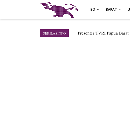
-->
BD
BARAT
Air Terjun Memti Pesona T
SEKILASINFO
Pencarian Hari Keenam Korb
Polresta Jayapura Kota Me
Tiga Personel Polresta Jaya
Kapolresta Jayapura Kota M
Kebakaran Hanguskan Satu 
Profil Lengkap Papua Barat
Profil Lengkap Provinsi Pa
Profil Lengkap Aceh, Provin
Lima Rumah Pribadi Terbaka
Gempa M3,3 Guncang Nabi
Mama-Mama Pasar Lama Sen
Polres Jayapura Terima Lap
Marthen Medlama Sebut Pem