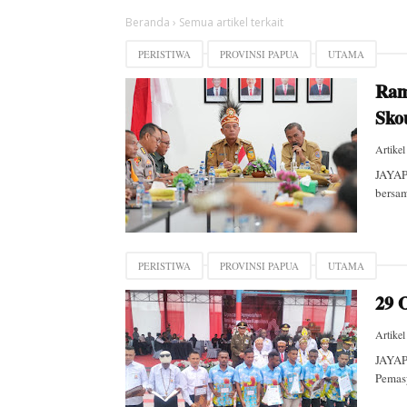
Beranda
›
Semua artikel terkait
PERISTIWA
PROVINSI PAPUA
UTAMA
Ram
Sko
Artikel
JAYAP
bersam
PERISTIWA
PROVINSI PAPUA
UTAMA
29 
Artikel
JAYAP
Pemasy