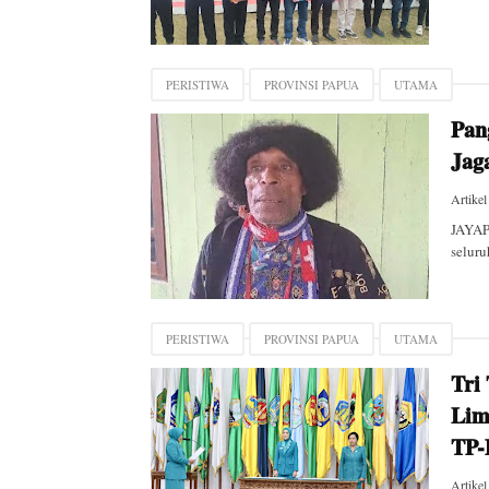
PERISTIWA
PROVINSI PAPUA
UTAMA
Pan
Jag
Artikel
JAYAP
seluru
PERISTIWA
PROVINSI PAPUA
UTAMA
Tri
Lim
TP-
Artikel