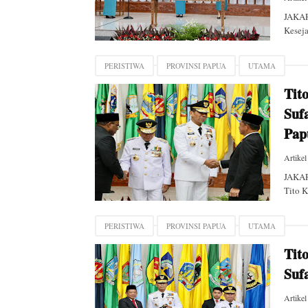
JAKAR
Keseja
PERISTIWA
PROVINSI PAPUA
UTAMA
Tit
Suf
Pap
Artikel
JAKAR
Tito K
PERISTIWA
PROVINSI PAPUA
UTAMA
Tit
Suf
Artikel