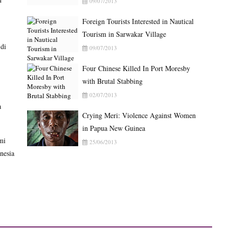
09/07/2013
Foreign Tourists Interested in Nautical
Tourism in Sarwakar Village
di
09/07/2013
Four Chinese Killed In Port Moresby
with Brutal Stabbing
02/07/2013
a
Crying Meri: Violence Against Women
in Papua New Guinea
mi
25/06/2013
nesia