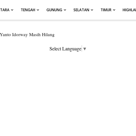
UTARA
TENGAH
GUNUNG
SELATAN
TIMUR
HIGHL
ersembunyi di Kabupaten Pegunungan Arfak
an Hanyut di Air Terjun Memti Belum Hasil, Polisi Periksa Saksi dan 
Select Language
▼
ngungkap Tiga Kasus Pencurian Dan Mengamankan Satu Tersangka Di K
pura Kota Jalani Sidang BP4R di Jayapura
engapresiasi Antusiasme Warga Saat Nonton Bareng Final Piala Dunia
Rumah di Kompleks Asrama Polisi Sorong
, Bumi Cenderawasih di Ujung Barat Papua
pua, Bumi Cenderawasih di Ujung Timur Indonesia
si Istimewa di Ujung Sumatera
r Di Hamadi Jayapura Selatan
re, BMKG Imbau Waspada Susulan
tani Protes Tumpukan Sampah dengan Menghambur ke Tengah Jalan
oran Hilangnya Agustina Ester Bonsapia
prov Papua Siapkan 1000 Kuota Beasiswa Mace