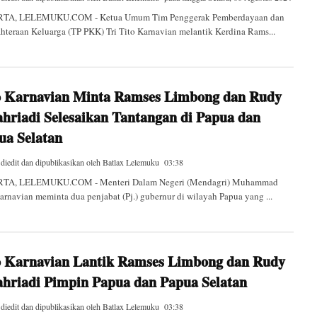
TA, LELEMUKU.COM - Ketua Umum Tim Penggerak Pemberdayaan dan
hteraan Keluarga (TP PKK) Tri Tito Karnavian melantik Kerdina Rams...
o Karnavian Minta Ramses Limbong dan Rudy
ahriadi Selesaikan Tantangan di Papua dan
ua Selatan
 diedit dan dipublikasikan oleh
Batlax Lelemuku
03:38
TA, LELEMUKU.COM - Menteri Dalam Negeri (Mendagri) Muhammad
arnavian meminta dua penjabat (Pj.) gubernur di wilayah Papua yang ...
o Karnavian Lantik Ramses Limbong dan Rudy
ahriadi Pimpin Papua dan Papua Selatan
 diedit dan dipublikasikan oleh
Batlax Lelemuku
03:38