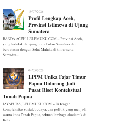
n Hari Bhayangkara ke-80
19/07/2026
Profil Lengkap Aceh,
Provinsi Istimewa di Ujung
Sumatera
BANDA ACEH, LELEMUKU.COM – Provinsi Aceh,
yang terletak di ujung utara Pulau Sumatera dan
berbatasan dengan Selat Malaka di timur serta
Samudra...
04/05/2026
LPPM Unika Fajar Timur
Papua Didorong Jadi
Pusat Riset Kontekstual
Tanah Papua
JAYAPURA, LELEMUKU.COM – Di tengah
kompleksitas sosial, budaya, dan politik yang menjadi
warna khas Tanah Papua, sebuah lembaga akademik di
Kota...