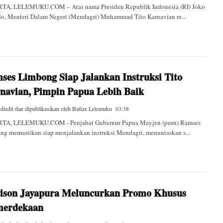
TA, LELEMUKU.COM – Atas nama Presiden Republik Indonesia (RI) Joko
o, Menteri Dalam Negeri (Mendagri) Muhammad Tito Karnavian re...
ses Limbong Siap Jalankan Instruksi Tito
navian, Pimpin Papua Lebih Baik
 diedit dan dipublikasikan oleh
Batlax Lelemuku
03:38
TA, LELEMUKU.COM - Penjabat Gubernur Papua Mayjen (purn) Ramses
g memastikan siap menjalankan instruksi Mendagri, menuntaskan s...
ison Jayapura Meluncurkan Promo Khusus
erdekaan