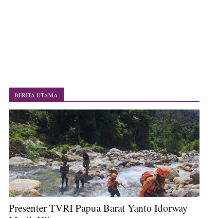
Polres Jayapura Terima Laporan Hilangnya Agustina Ester Bonsapia
Marthen Medlama Sebut Pemprov Papua Siapkan 1000 Kuota Beasiswa
Mace
BRI Region 18 Jayapura Salurkan Bantuan CSR untuk RS Bhayangkara
Polda Papua pada Peringatan Hari Bhayangkara ke-80
Indonesia Turns Remote Papua Frontier into National Food Belt with
Mechanized Rice Expansion
Mentan Tinjau Program Cetak Sawah dan Penanaman Padi di Merauke
Mantan Sekda Jayawijaya Jadi Tersangka Kasus Korupsi Jalan Lingkar
Papuan Artisans Take Center Stage at Indonesia's National Craft
BERITA UTAMA
Anniversary in Makassar
Presenter TVRI Papua Barat Yanto Idorway Masih Hilang
Presenter TVRI Papua Barat Yanto Idorway