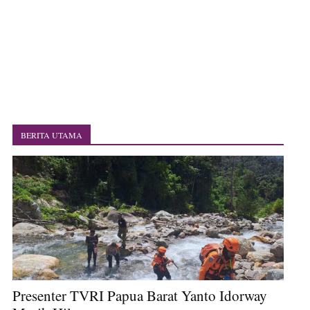
Polres Jayapura Terima Laporan Hilangnya Agustina Ester Bonsapia
Marthen Medlama Sebut Pemprov Papua Siapkan 1000 Kuota Beasiswa
Mace
BRI Region 18 Jayapura Salurkan Bantuan CSR untuk RS Bhayangkara
Polda Papua pada Peringatan Hari Bhayangkara ke-80
Indonesia Turns Remote Papua Frontier into National Food Belt with
Mechanized Rice Expansion
Mentan Tinjau Program Cetak Sawah dan Penanaman Padi di Merauke
Mantan Sekda Jayawijaya Jadi Tersangka Kasus Korupsi Jalan Lingkar
Papuan Artisans Take Center Stage at Indonesia's National Craft
BERITA UTAMA
Anniversary in Makassar
Presenter TVRI Papua Barat Yanto Idorway Masih Hilang
Presenter TVRI Papua Barat Yanto Idorway