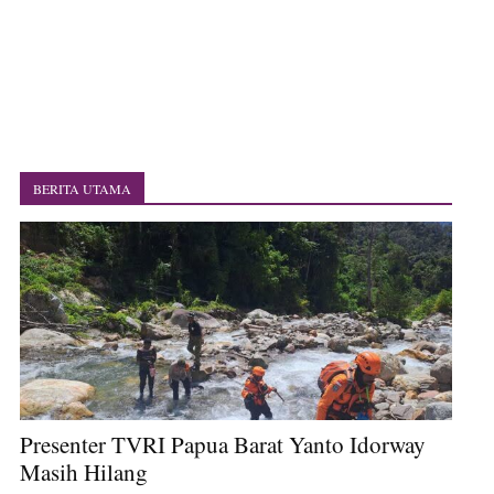
Marthen Medlama Sebut Pemprov Papua Siapkan 1000 Kuota Beasiswa
Mace
BRI Region 18 Jayapura Salurkan Bantuan CSR untuk RS Bhayangkara
Polda Papua pada Peringatan Hari Bhayangkara ke-80
Indonesia Turns Remote Papua Frontier into National Food Belt with
Mechanized Rice Expansion
Mentan Tinjau Program Cetak Sawah dan Penanaman Padi di Merauke
Mantan Sekda Jayawijaya Jadi Tersangka Kasus Korupsi Jalan Lingkar
Papuan Artisans Take Center Stage at Indonesia's National Craft
BERITA UTAMA
Anniversary in Makassar
Presenter TVRI Papua Barat Yanto Idorway Masih Hilang
Air Terjun Memti Pesona Tersembunyi di Kabupaten Pegunungan Arfak
Presenter TVRI Papua Barat Yanto Idorway
Masih Hilang