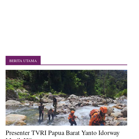
Polres Jayapura Terima Laporan Hilangnya Agustina Ester Bonsapia
Marthen Medlama Sebut Pemprov Papua Siapkan 1000 Kuota Beasiswa
Mace
BRI Region 18 Jayapura Salurkan Bantuan CSR untuk RS Bhayangkara
Polda Papua pada Peringatan Hari Bhayangkara ke-80
Indonesia Turns Remote Papua Frontier into National Food Belt with
Mechanized Rice Expansion
Mentan Tinjau Program Cetak Sawah dan Penanaman Padi di Merauke
Mantan Sekda Jayawijaya Jadi Tersangka Kasus Korupsi Jalan Lingkar
Papuan Artisans Take Center Stage at Indonesia's National Craft
BERITA UTAMA
Anniversary in Makassar
Presenter TVRI Papua Barat Yanto Idorway Masih Hilang
Presenter TVRI Papua Barat Yanto Idorway