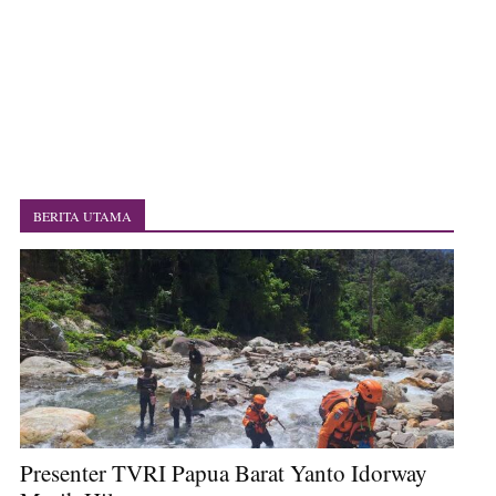
Polres Jayapura Terima Laporan Hilangnya Agustina Ester Bonsapia
Marthen Medlama Sebut Pemprov Papua Siapkan 1000 Kuota Beasiswa
Mace
BRI Region 18 Jayapura Salurkan Bantuan CSR untuk RS Bhayangkara
Polda Papua pada Peringatan Hari Bhayangkara ke-80
Indonesia Turns Remote Papua Frontier into National Food Belt with
Mechanized Rice Expansion
Mentan Tinjau Program Cetak Sawah dan Penanaman Padi di Merauke
Mantan Sekda Jayawijaya Jadi Tersangka Kasus Korupsi Jalan Lingkar
Papuan Artisans Take Center Stage at Indonesia's National Craft
BERITA UTAMA
Anniversary in Makassar
Presenter TVRI Papua Barat Yanto Idorway Masih Hilang
Presenter TVRI Papua Barat Yanto Idorway