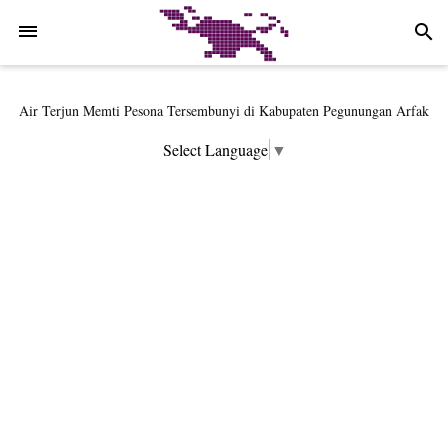
-->
search
Air Terjun Memti Pesona Tersembunyi di Kabupaten Pegunungan Arfak
Pencarian Hari Keenam Korban Hanyut di Air Terjun Memti Belum
Select Language
▼
Hasil, Polisi Periksa Saksi dan Kerahkan K9
Polresta Jayapura Kota Mengungkap Tiga Kasus Pencurian Dan
Mengamankan Satu Tersangka Di Kota Jayapura
Tiga Personel Polresta Jayapura Kota Jalani Sidang BP4R di Jayapura
Kapolresta Jayapura Kota Mengapresiasi Antusiasme Warga Saat Nonton
Bareng Final Piala Dunia 2026 di Lapangan Karang PTC Entrop
Kebakaran Hanguskan Satu Rumah di Kompleks Asrama Polisi Sorong
Profil Lengkap Papua Barat, Bumi Cenderawasih di Ujung Barat Papua
Profil Lengkap Provinsi Papua, Bumi Cenderawasih di Ujung Timur
Indonesia
Profil Lengkap Aceh, Provinsi Istimewa di Ujung Sumatera
Lima Rumah Pribadi Terbakar Di Hamadi Jayapura Selatan
Gempa M3,3 Guncang Nabire, BMKG Imbau Waspada Susulan
Mama-Mama Pasar Lama Sentani Protes Tumpukan Sampah dengan
Menghambur ke Tengah Jalan