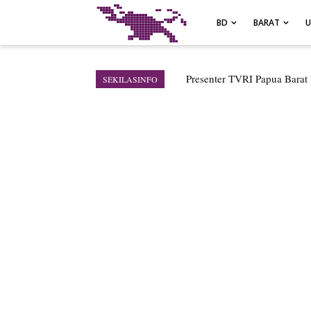
-->
BD
BARAT
Air Terjun Memti Pesona T
SEKILASINFO
Pencarian Hari Keenam Korb
Polresta Jayapura Kota Me
Tiga Personel Polresta Jaya
Kapolresta Jayapura Kota M
Kebakaran Hanguskan Satu 
Profil Lengkap Papua Barat
Profil Lengkap Provinsi Pa
Profil Lengkap Aceh, Provin
Lima Rumah Pribadi Terbaka
Gempa M3,3 Guncang Nabi
Mama-Mama Pasar Lama Sen
Polres Jayapura Terima Lap
Marthen Medlama Sebut Pem