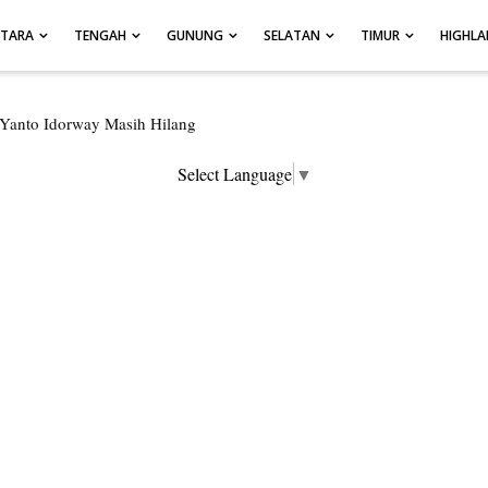
UTARA
TENGAH
GUNUNG
SELATAN
TIMUR
HIGHL
ersembunyi di Kabupaten Pegunungan Arfak
an Hanyut di Air Terjun Memti Belum Hasil, Polisi Periksa Saksi dan 
Select Language
▼
ngungkap Tiga Kasus Pencurian Dan Mengamankan Satu Tersangka Di K
pura Kota Jalani Sidang BP4R di Jayapura
engapresiasi Antusiasme Warga Saat Nonton Bareng Final Piala Dunia
Rumah di Kompleks Asrama Polisi Sorong
, Bumi Cenderawasih di Ujung Barat Papua
pua, Bumi Cenderawasih di Ujung Timur Indonesia
si Istimewa di Ujung Sumatera
r Di Hamadi Jayapura Selatan
re, BMKG Imbau Waspada Susulan
tani Protes Tumpukan Sampah dengan Menghambur ke Tengah Jalan
oran Hilangnya Agustina Ester Bonsapia
prov Papua Siapkan 1000 Kuota Beasiswa Mace