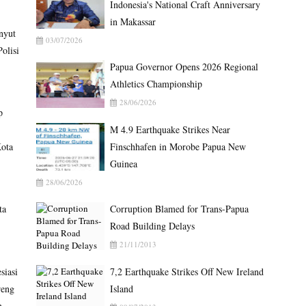
Indonesia's National Craft Anniversary
in Makassar
nyut
03/07/2026
olisi
Papua Governor Opens 2026 Regional
Athletics Championship
28/06/2026
p
M 4.9 Earthquake Strikes Near
ota
Finschhafen in Morobe Papua New
Guinea
28/06/2026
ta
Corruption Blamed for Trans-Papua
Road Building Delays
21/11/2013
siasi
7,2 Earthquake Strikes Off New Ireland
reng
Island
n