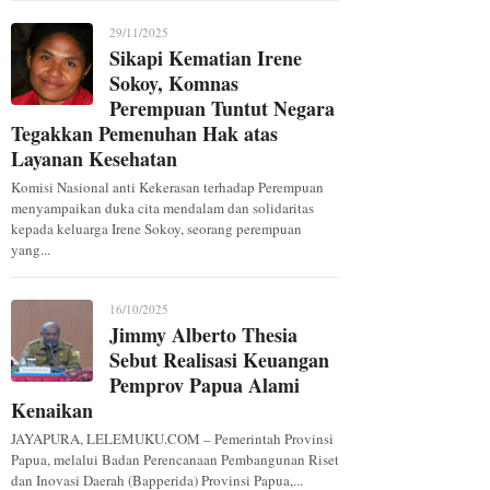
29/11/2025
Sikapi Kematian Irene
Sokoy, Komnas
Perempuan Tuntut Negara
Tegakkan Pemenuhan Hak atas
Layanan Kesehatan
Komisi Nasional anti Kekerasan terhadap Perempuan
menyampaikan duka cita mendalam dan solidaritas
kepada keluarga Irene Sokoy, seorang perempuan
yang...
16/10/2025
Jimmy Alberto Thesia
Sebut Realisasi Keuangan
Pemprov Papua Alami
Kenaikan
JAYAPURA, LELEMUKU.COM – Pemerintah Provinsi
Papua, melalui Badan Perencanaan Pembangunan Riset
dan Inovasi Daerah (Bapperida) Provinsi Papua,...