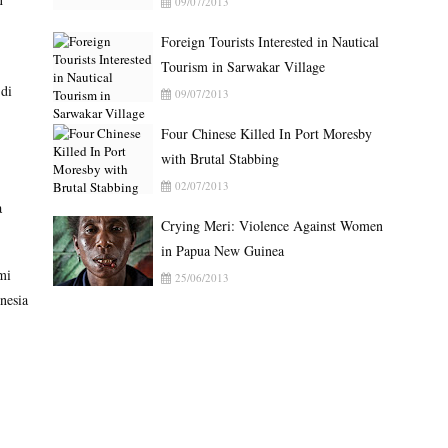
09/07/2013
Foreign Tourists Interested in Nautical
Tourism in Sarwakar Village
di
09/07/2013
Four Chinese Killed In Port Moresby
with Brutal Stabbing
02/07/2013
a
Crying Meri: Violence Against Women
in Papua New Guinea
mi
25/06/2013
nesia