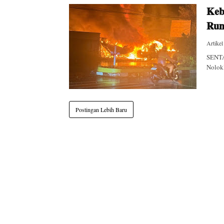
Keb
Rum
Artikel
SENTA
Nolokl
Postingan Lebih Baru