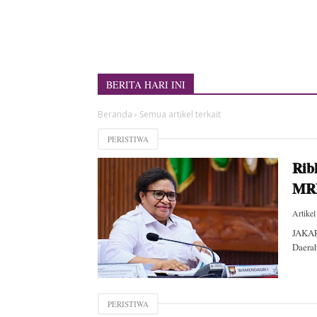
BERITA HARI INI
Beranda
›
Semua artikel terkait
PERISTIWA
Rib
MRP
Artikel
JAKAR
Daerah
PERISTIWA