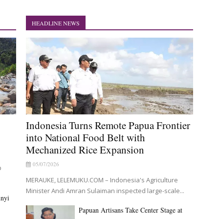
urkan Bantuan CSR untuk RS Bhayangkara Polda Papua pada Peringata
a Frontier into National Food Belt with Mechanized Rice Expansion
HEADLINE NEWS
ak Sawah dan Penanaman Padi di Merauke
di Tersangka Kasus Korupsi Jalan Lingkar
Stage at Indonesia's National Craft Anniversary in Makassar
 Yanto Idorway Masih Hilang
Indonesia Turns Remote Papua Frontier
into National Food Belt with
Mechanized Rice Expansion
05/07/2026
p
MERAUKE, LELEMUKU.COM – Indonesia's Agriculture
Minister Andi Amran Sulaiman inspected large-scale...
unyi
Papuan Artisans Take Center Stage at