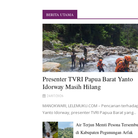
BRI Region 18 Jayapura Sal
Indonesia Turns Remote Papu
BERITA UTAMA
Mentan Tinjau Program Cet
Mantan Sekda Jayawijaya Ja
Papuan Artisans Take Center 
Presenter TVRI Papua Barat
Presenter TVRI Papua Barat Yanto
Idorway Masih Hilang
24/07/2026
MANOKWARI, LELEMUKU.COM – Pencarian terhada
Yanto Idorway, presenter TVRI Papua Barat yang...
Air Terjun Memti Pesona Tersemb
di Kabupaten Pegunungan Arfak