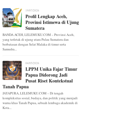
n Hari Bhayangkara ke-80
19/07/2026
Profil Lengkap Aceh,
Provinsi Istimewa di Ujung
Sumatera
BANDA ACEH, LELEMUKU.COM – Provinsi Aceh,
yang terletak di ujung utara Pulau Sumatera dan
berbatasan dengan Selat Malaka di timur serta
Samudra...
04/05/2026
LPPM Unika Fajar Timur
Papua Didorong Jadi
Pusat Riset Kontekstual
Tanah Papua
JAYAPURA, LELEMUKU.COM – Di tengah
kompleksitas sosial, budaya, dan politik yang menjadi
warna khas Tanah Papua, sebuah lembaga akademik di
Kota...