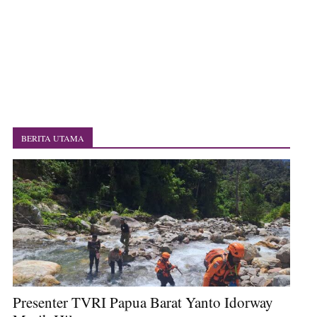
Polres Jayapura Terima Laporan Hilangnya Agustina Ester Bonsapia
Marthen Medlama Sebut Pemprov Papua Siapkan 1000 Kuota Beasiswa
Mace
BRI Region 18 Jayapura Salurkan Bantuan CSR untuk RS Bhayangkara
Polda Papua pada Peringatan Hari Bhayangkara ke-80
Indonesia Turns Remote Papua Frontier into National Food Belt with
Mechanized Rice Expansion
Mentan Tinjau Program Cetak Sawah dan Penanaman Padi di Merauke
Mantan Sekda Jayawijaya Jadi Tersangka Kasus Korupsi Jalan Lingkar
Papuan Artisans Take Center Stage at Indonesia's National Craft
BERITA UTAMA
Anniversary in Makassar
Presenter TVRI Papua Barat Yanto Idorway Masih Hilang
Presenter TVRI Papua Barat Yanto Idorway