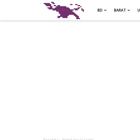
-->
BD
BARAT
Beranda
›
distrik muara tami