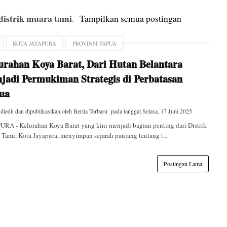
distrik muara tami
.
Tampilkan semua postingan
KOTA JAYAPURA
PROVINSI PAPUA
urahan Koya Barat, Dari Hutan Belantara
jadi Permukiman Strategis di Perbatasan
ua
 diedit dan dipublikasikan oleh
Berita Terbaru
pada tanggal
Selasa, 17 Juni 2025
RA - Kelurahan Koya Barat yang kini menjadi bagian penting dari Distrik
Tami, Kota Jayapura, menyimpan sejarah panjang tentang t...
Postingan Lama