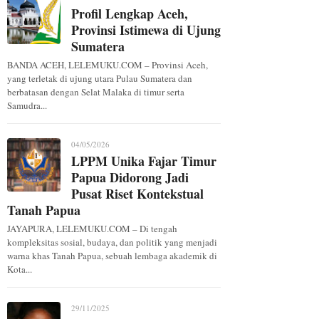
Profil Lengkap Aceh,
Provinsi Istimewa di Ujung
Sumatera
BANDA ACEH, LELEMUKU.COM – Provinsi Aceh,
yang terletak di ujung utara Pulau Sumatera dan
berbatasan dengan Selat Malaka di timur serta
Samudra...
04/05/2026
LPPM Unika Fajar Timur
Papua Didorong Jadi
Pusat Riset Kontekstual
Tanah Papua
JAYAPURA, LELEMUKU.COM – Di tengah
kompleksitas sosial, budaya, dan politik yang menjadi
warna khas Tanah Papua, sebuah lembaga akademik di
Kota...
29/11/2025