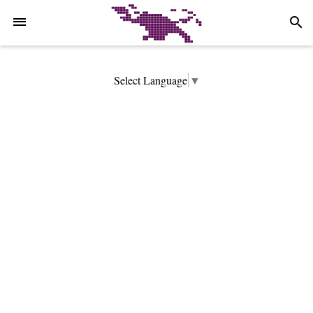
-->
search
Select Language
▼