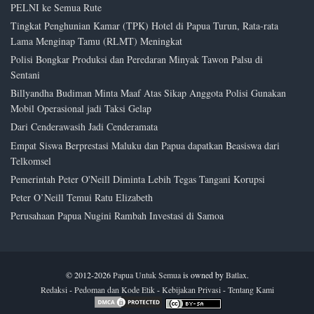
PELNI ke Semua Rute
Tingkat Penghunian Kamar (TPK) Hotel di Papua Turun, Rata-rata
Lama Menginap Tamu (RLMT) Meningkat
Polisi Bongkar Produksi dan Peredaran Minyak Tawon Palsu di
Sentani
Billyandha Budiman Minta Maaf Atas Sikap Anggota Polisi Gunakan
Mobil Operasional jadi Taksi Gelap
Dari Cenderawasih Jadi Cenderamata
Empat Siswa Berprestasi Maluku dan Papua dapatkan Beasiswa dari
Telkomsel
Pemerintah Peter O'Neill Diminta Lebih Tegas Tangani Korupsi
Peter O’Neill Temui Ratu Elizabeth
Perusahaan Papua Nugini Rambah Investasi di Samoa
© 2012-
2026
Papua Untuk Semua
is owned by
Batlax
.
Redaksi
-
Pedoman dan Kode Etik
-
Kebijakan Privasi
-
Tentang Kami