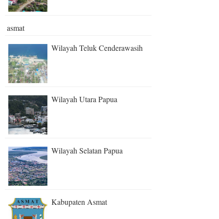
asmat
Wilayah Teluk Cenderawasih
Wilayah Utara Papua
Wilayah Selatan Papua
Kabupaten Asmat