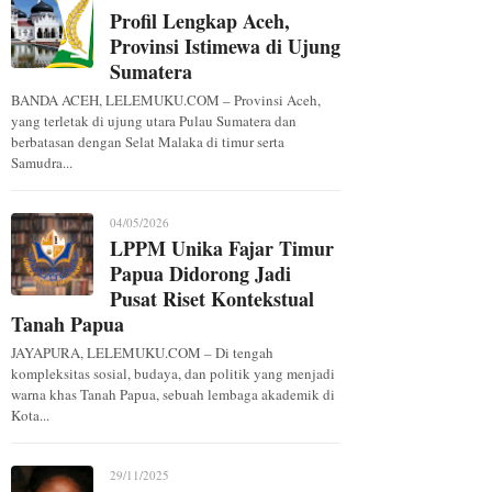
Profil Lengkap Aceh,
Provinsi Istimewa di Ujung
Sumatera
BANDA ACEH, LELEMUKU.COM – Provinsi Aceh,
yang terletak di ujung utara Pulau Sumatera dan
berbatasan dengan Selat Malaka di timur serta
Samudra...
04/05/2026
LPPM Unika Fajar Timur
Papua Didorong Jadi
Pusat Riset Kontekstual
Tanah Papua
JAYAPURA, LELEMUKU.COM – Di tengah
kompleksitas sosial, budaya, dan politik yang menjadi
warna khas Tanah Papua, sebuah lembaga akademik di
Kota...
29/11/2025