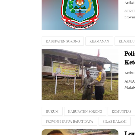
Artikel
SORON
provin
KABUPATEN SORONG
KEAMANAN
KLAGULU
Pol
Ket
Artikel
AIMAS
Malab
HUKUM
KABUPATEN SORONG
KOMUNITAS
PROVINSI PAPUA BARAT DAYA
SILAS KALAMI
Lem