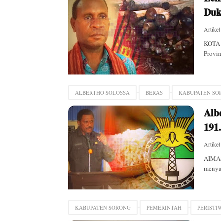
Duk
Artikel
KOTA 
Provin
ALBERTHO SOLOSSA
BERAS
KABUPATEN SO
Alb
191
Artikel
AIMAS
menyal
KABUPATEN SORONG
PEMERINTAH
PERISTI