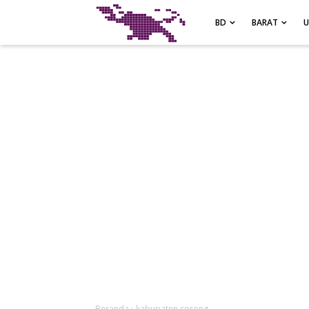
-->
BD
BARAT
Beranda
›
kabupaten sorong