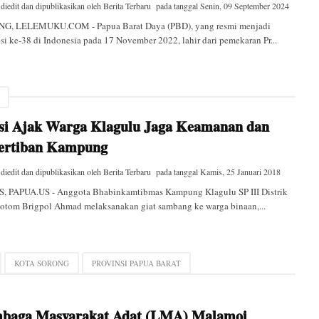
 diedit dan dipublikasikan oleh
Berita Terbaru
pada tanggal
Senin, 09 September 2024
G, LELEMUKU.COM - Papua Barat Daya (PBD), yang resmi menjadi
si ke-38 di Indonesia pada 17 November 2022, lahir dari pemekaran Pr...
isi Ajak Warga Klagulu Jaga Keamanan dan
ertiban Kampung
 diedit dan dipublikasikan oleh
Berita Terbaru
pada tanggal
Kamis, 25 Januari 2018
, PAPUA.US - Anggota Bhabinkamtibmas Kampung Klagulu SP III Distrik
otom Brigpol Ahmad melaksanakan giat sambang ke warga binaan,...
KOTA SORONG
PROVINSI PAPUA BARAT
baga Masyarakat Adat (LMA) Malamoi