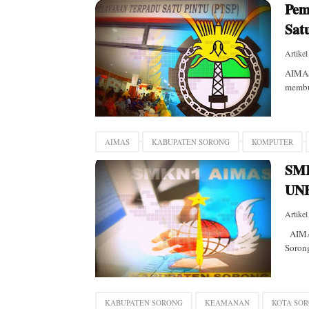
Pem
Sat
Artikel
AIMAS
membua
AIMAS
KABUPATEN SORONG
KOMPUTER
SMK
UN
Artikel
AIMAS
Sorong
KABUPATEN SORONG
KEAMANAN
KOTA SO