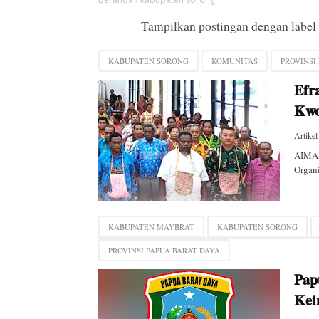
Tampilkan postingan dengan labe
KABUPATEN SORONG
KOMUNITAS
PROVINSI
Efr
Kwo
Artikel
AIMAS 
Organi
KABUPATEN MAYBRAT
KABUPATEN SORONG
PROVINSI PAPUA BARAT DAYA
Pap
Kei