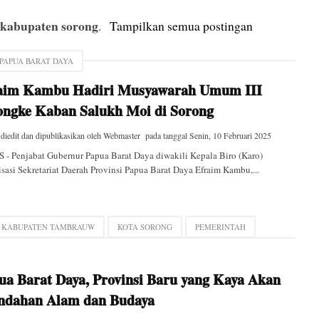
kabupaten sorong
l
.
Tampilkan semua postingan
 PAPUA BARAT DAYA
aim Kambu Hadiri Musyawarah Umum III
ngke Kaban Salukh Moi di Sorong
 diedit dan dipublikasikan oleh
Webmaster
pada tanggal
Senin, 10 Februari 2025
- Penjabat Gubernur Papua Barat Daya diwakili Kepala Biro (Karo)
sasi Sekretariat Daerah Provinsi Papua Barat Daya Efraim Kambu,...
KABUPATEN TAMBRAUW
KOTA SORONG
PEMERINTAH
ua Barat Daya, Provinsi Baru yang Kaya Akan
ndahan Alam dan Budaya