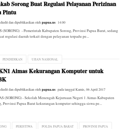
kab Sorong Buat Regulasi Pelayanan Perizinan
u Pintu
 diedit dan dipublikasikan oleh
papua.us
14:00
 (SORONG) - Pemerintah Kabupaten Sorong, Provinsi Papua Barat, sedang
t regulasi daerah terkait dengan pelayanan terpadu pe...
PENDIDIKAN
UJIAN NASIONAL
N1 Aimas Kekurangan Komputer untuk
BK
 diedit dan dipublikasikan oleh
papua.us
pada tanggal
Kamis, 06 April 2017
 (SORONG) - Sekolah Menengah Kejuruaan Negeri 1 Aimas Kabupaten
, Provinsi Papua Barat kekurangan komputer sehingga siswa pe...
RONG
PERISTIWA
POLDA PAPUA BARAT
PROVINSI PAPUA