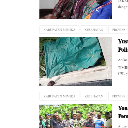
JAKAR
denga
KABUPATEN MIMIKA
KESEHATAN
PROVINSI
Yus
Pol
Artikel
TIMIK
(70), 
KABUPATEN MIMIKA
KESEHATAN
PROVINSI
Yon
Pem
Artikel