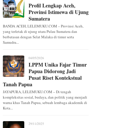
Profil Lengkap Aceh,
Provinsi Istimewa di Ujung
Sumatera
BANDA ACEH, LELEMUKU.COM – Provinsi Aceh,
yang terletak di ujung utara Pulau Sumatera dan
berbatasan dengan Selat Malaka di timur serta
Samudra...
04/05/2026
LPPM Unika Fajar Timur
Papua Didorong Jadi
Pusat Riset Kontekstual
Tanah Papua
JAYAPURA, LELEMUKU.COM – Di tengah
kompleksitas sosial, budaya, dan politik yang menjadi
warna khas Tanah Papua, sebuah lembaga akademik di
Kota...
29/11/2025