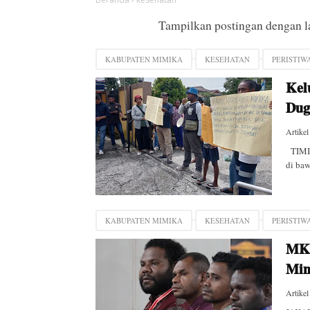
Tampilkan postingan dengan 
KABUPATEN MIMIKA
KESEHATAN
PERISTIW
Kel
Dug
Artikel
TIMIK
di baw
KABUPATEN MIMIKA
KESEHATAN
PERISTIW
MK 
Mim
Artikel