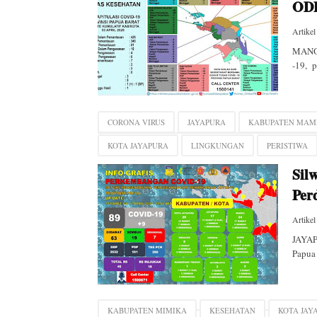
ODP
Artikel
MANOK
-19, p
CORONA VIRUS
JAYAPURA
KABUPATEN MAM
KOTA JAYAPURA
LINGKUNGAN
PERISTIWA
Sil
Per
Artikel
JAYAP
Papua 
KABUPATEN MIMIKA
KESEHATAN
KOTA JAY