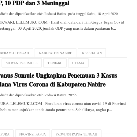
, 10 PDP dan 3 Meninggal
 diedit dan dipublikasikan oleh
Redaksi Batlax
pada tanggal
Sabtu, 18 April 2020
WARI, LELEMUKU.COM - Hasil olah data dari Tim Gugus Tugas Covid
ertanggal 03 April 2020, jumlah ODP yang masih dalam pantauan b...
BERAMO TENGAH
KABUPATEN NABIRE
KESEHATAN
SILWANUS SUMULE
TERBARU
UTAMA
wanus Sumule Ungkapkan Penemuan 3 Kasus
dana Virus Corona di Kabupaten Nabire
 diedit dan dipublikasikan oleh
Redaksi Batlax
20:56
URA, LELEMUKU.COM - Penularan virus corona atau covid-19 di Provinsi
belum menunjukkan tanda-tanda penurunan. Sebaliknya, angka p...
APURA
PROVINSI PAPUA
PROVINSI PAPUA TENGAH