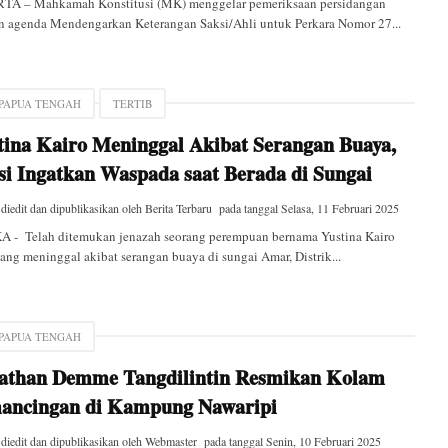
TA – Mahkamah Konstitusi (MK) menggelar pemeriksaan persidangan
n agenda Mendengarkan Keterangan Saksi/Ahli untuk Perkara Nomor 27...
 PAPUA TENGAH
TERTIB
tina Kairo Meninggal Akibat Serangan Buaya,
isi Ingatkan Waspada saat Berada di Sungai
 diedit dan dipublikasikan oleh
Berita Terbaru
pada tanggal
Selasa, 11 Februari 2025
A - Telah ditemukan jenazah seorang perempuan bernama Yustina Kairo
yang meninggal akibat serangan buaya di sungai Amar, Distrik...
 PAPUA TENGAH
athan Demme Tangdilintin Resmikan Kolam
ancingan di Kampung Nawaripi
 diedit dan dipublikasikan oleh
Webmaster
pada tanggal
Senin, 10 Februari 2025