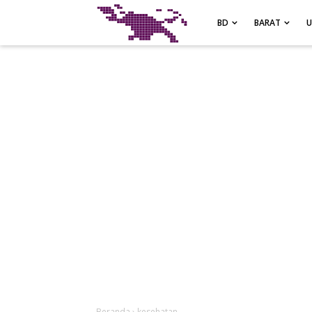
-->
BD
BARAT
Beranda
›
kesehatan