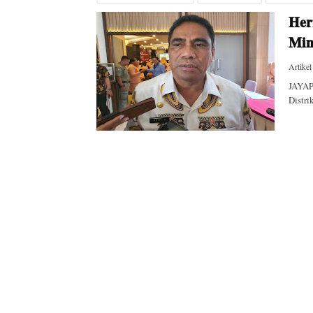
Her
Mim
Artikel
JAYAP
Distri