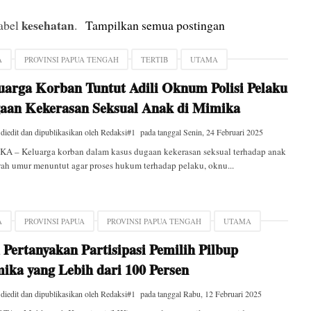
kesehatan
label
.
Tampilkan semua postingan
A
PROVINSI PAPUA TENGAH
TERTIB
UTAMA
uarga Korban Tuntut Adili Oknum Polisi Pelaku
aan Kekerasan Seksual Anak di Mimika
 diedit dan dipublikasikan oleh
Redaksi#1
pada tanggal
Senin, 24 Februari 2025
A – Keluarga korban dalam kasus dugaan kekerasan seksual terhadap anak
ah umur menuntut agar proses hukum terhadap pelaku, oknu...
A
PROVINSI PAPUA
PROVINSI PAPUA TENGAH
UTAMA
Pertanyakan Partisipasi Pemilih Pilbup
ika yang Lebih dari 100 Persen
 diedit dan dipublikasikan oleh
Redaksi#1
pada tanggal
Rabu, 12 Februari 2025