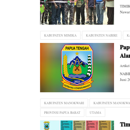
TIMIK
Nawari
KABUPATEN MIMIKA
KABUPATEN NABIRE
K
Pap
Ala
Artikel
NABIR
Juni 2
KABUPATEN MANOKWARI
KABUPATEN MANOKWA
PROVINSI PAPUA BARAT
UTAMA
Tim