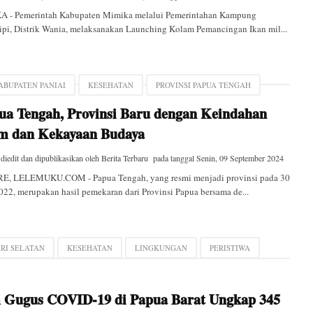
A - Pemerintah Kabupaten Mimika melalui Pemerintahan Kampung
pi, Distrik Wania, melaksanakan Launching Kolam Pemancingan Ikan mil...
ABUPATEN PANIAI
KESEHATAN
PROVINSI PAPUA TENGAH
ua Tengah, Provinsi Baru dengan Keindahan
m dan Kekayaan Budaya
 diedit dan dipublikasikan oleh
Berita Terbaru
pada tanggal
Senin, 09 September 2024
E, LELEMUKU.COM - Papua Tengah, yang resmi menjadi provinsi pada 30
022, merupakan hasil pemekaran dari Provinsi Papua bersama de...
RI SELATAN
KESEHATAN
LINGKUNGAN
PERISTIWA
 Gugus COVID-19 di Papua Barat Ungkap 345