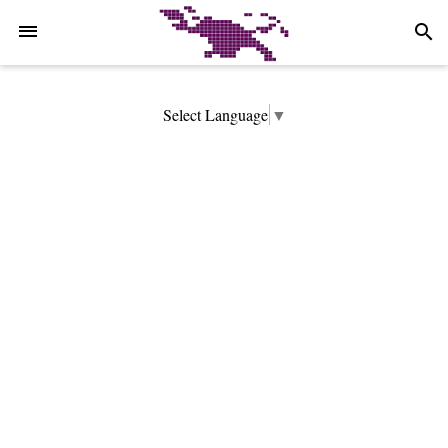
-->
search
Select Language
▼