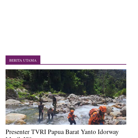
Polres Jayapura Terima Laporan Hilangnya Agustina Ester Bonsapia
Marthen Medlama Sebut Pemprov Papua Siapkan 1000 Kuota Beasiswa
Mace
BRI Region 18 Jayapura Salurkan Bantuan CSR untuk RS Bhayangkara
Polda Papua pada Peringatan Hari Bhayangkara ke-80
Indonesia Turns Remote Papua Frontier into National Food Belt with
Mechanized Rice Expansion
Mentan Tinjau Program Cetak Sawah dan Penanaman Padi di Merauke
Mantan Sekda Jayawijaya Jadi Tersangka Kasus Korupsi Jalan Lingkar
Papuan Artisans Take Center Stage at Indonesia's National Craft
BERITA UTAMA
Anniversary in Makassar
Presenter TVRI Papua Barat Yanto Idorway Masih Hilang
Presenter TVRI Papua Barat Yanto Idorway