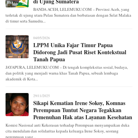
di Ujung Sumatera
BANDA ACEH, LELEMUKU.COM – Provinsi Aceh, yang
terletak di ujung utara Pulau Sumatera dan berbatasan dengan Selat Malaka
di timur serta Samudra...
04/05/2026
LPPM Unika Fajar Timur Papua
Didorong Jadi Pusat Riset Kontekstual
Tanah Papua
JAYAPURA, LELEMUKU.COM – Di tengah kompleksitas sosial, budaya,
dan politik yang menjadi warna khas Tanah Papua, sebuah lembaga
akademik di Kota...
29/11/2025
Sikapi Kematian Irene Sokoy, Komnas
Perempuan Tuntut Negara Tegakkan
Pemenuhan Hak atas Layanan Kesehatan
Komisi Nasional anti Kekerasan terhadap Perempuan menyampaikan duka
cita mendalam dan solidaritas kepada keluarga Irene Sokoy, seorang
perempuan yang...