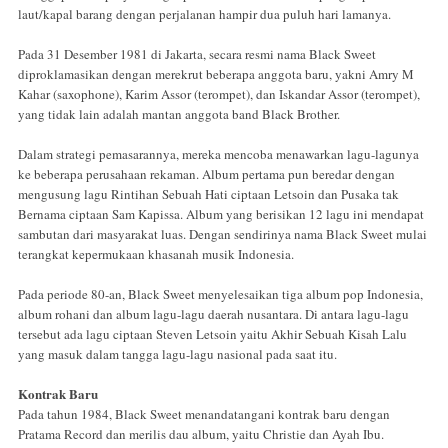
laut/kapal barang dengan perjalanan hampir dua puluh hari lamanya.
Pada 31 Desember 1981 di Jakarta, secara resmi nama Black Sweet
diproklamasikan dengan merekrut beberapa anggota baru, yakni Amry M
Kahar (saxophone), Karim Assor (terompet), dan Iskandar Assor (terompet),
yang tidak lain adalah mantan anggota band Black Brother.
Dalam strategi pemasarannya, mereka mencoba menawarkan lagu-lagunya
ke beberapa perusahaan rekaman. Album pertama pun beredar dengan
mengusung lagu Rintihan Sebuah Hati ciptaan Letsoin dan Pusaka tak
Bernama ciptaan Sam Kapissa. Album yang berisikan 12 lagu ini mendapat
sambutan dari masyarakat luas. Dengan sendirinya nama Black Sweet mulai
terangkat kepermukaan khasanah musik Indonesia.
Pada periode 80-an, Black Sweet menyelesaikan tiga album pop Indonesia,
album rohani dan album lagu-lagu daerah nusantara. Di antara lagu-lagu
tersebut ada lagu ciptaan Steven Letsoin yaitu Akhir Sebuah Kisah Lalu
yang masuk dalam tangga lagu-lagu nasional pada saat itu.
Kontrak Baru
Pada tahun 1984, Black Sweet menandatangani kontrak baru dengan
Pratama Record dan merilis dau album, yaitu Christie dan Ayah Ibu.