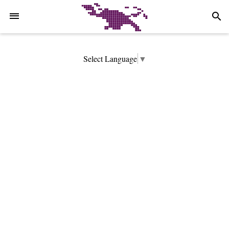
-->
search
Select Language
▼