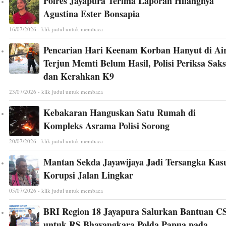
Polres Jayapura Terima Laporan Hilangnya
Agustina Ester Bonsapia
16/07/2026 - klik judul untuk membaca
Pencarian Hari Keenam Korban Hanyut di Ai
Terjun Memti Belum Hasil, Polisi Periksa Saks
dan Kerahkan K9
23/07/2026 - klik judul untuk membaca
Kebakaran Hanguskan Satu Rumah di
Kompleks Asrama Polisi Sorong
20/07/2026 - klik judul untuk membaca
Mantan Sekda Jayawijaya Jadi Tersangka Kas
Korupsi Jalan Lingkar
05/07/2026 - klik judul untuk membaca
BRI Region 18 Jayapura Salurkan Bantuan C
untuk RS Bhayangkara Polda Papua pada