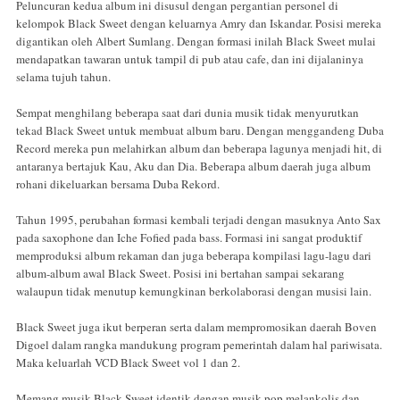
Peluncuran kedua album ini disusul dengan pergantian personel di
kelompok Black Sweet dengan keluarnya Amry dan Iskandar. Posisi mereka
digantikan oleh Albert Sumlang. Dengan formasi inilah Black Sweet mulai
mendapatkan tawaran untuk tampil di pub atau cafe, dan ini dijalaninya
selama tujuh tahun.
Sempat menghilang beberapa saat dari dunia musik tidak menyurutkan
tekad Black Sweet untuk membuat album baru. Dengan menggandeng Duba
Record mereka pun melahirkan album dan beberapa lagunya menjadi hit, di
antaranya bertajuk Kau, Aku dan Dia. Beberapa album daerah juga album
rohani dikeluarkan bersama Duba Rekord.
Tahun 1995, perubahan formasi kembali terjadi dengan masuknya Anto Sax
pada saxophone dan Iche Fofied pada bass. Formasi ini sangat produktif
memproduksi album rekaman dan juga beberapa kompilasi lagu-lagu dari
album-album awal Black Sweet. Posisi ini bertahan sampai sekarang
walaupun tidak menutup kemungkinan berkolaborasi dengan musisi lain.
Black Sweet juga ikut berperan serta dalam mempromosikan daerah Boven
Digoel dalam rangka mandukung program pemerintah dalam hal pariwisata.
Maka keluarlah VCD Black Sweet vol 1 dan 2.
Memang musik Black Sweet identik dengan musik pop melankolis dan