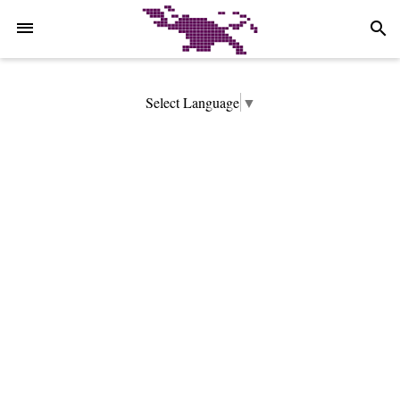
-->
search
Select Language
▼