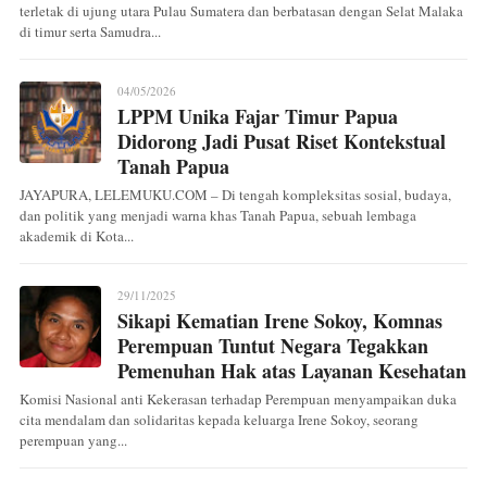
terletak di ujung utara Pulau Sumatera dan berbatasan dengan Selat Malaka
di timur serta Samudra...
04/05/2026
LPPM Unika Fajar Timur Papua
Didorong Jadi Pusat Riset Kontekstual
Tanah Papua
JAYAPURA, LELEMUKU.COM – Di tengah kompleksitas sosial, budaya,
dan politik yang menjadi warna khas Tanah Papua, sebuah lembaga
akademik di Kota...
29/11/2025
Sikapi Kematian Irene Sokoy, Komnas
Perempuan Tuntut Negara Tegakkan
Pemenuhan Hak atas Layanan Kesehatan
Komisi Nasional anti Kekerasan terhadap Perempuan menyampaikan duka
cita mendalam dan solidaritas kepada keluarga Irene Sokoy, seorang
perempuan yang...