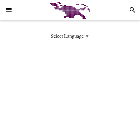
-->
search
Select Language
▼