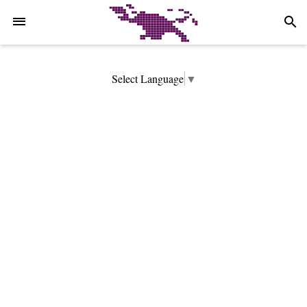
-->
search
Select Language
▼