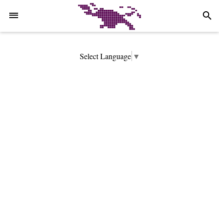
-->
search
Select Language
▼