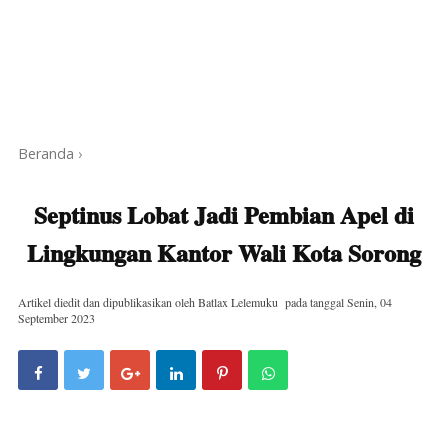
Beranda
›
Septinus Lobat Jadi Pembian Apel di
Lingkungan Kantor Wali Kota Sorong
Artikel diedit dan dipublikasikan oleh
Batlax Lelemuku
pada tanggal
Senin, 04
September 2023