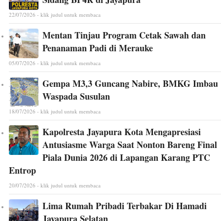
22/07/2026 - klik judul untuk membaca
Mentan Tinjau Program Cetak Sawah dan
Penanaman Padi di Merauke
05/07/2026 - klik judul untuk membaca
Gempa M3,3 Guncang Nabire, BMKG Imbau
Waspada Susulan
18/07/2026 - klik judul untuk membaca
Kapolresta Jayapura Kota Mengapresiasi
Antusiasme Warga Saat Nonton Bareng Final
Piala Dunia 2026 di Lapangan Karang PTC
Entrop
20/07/2026 - klik judul untuk membaca
Lima Rumah Pribadi Terbakar Di Hamadi
Jayapura Selatan