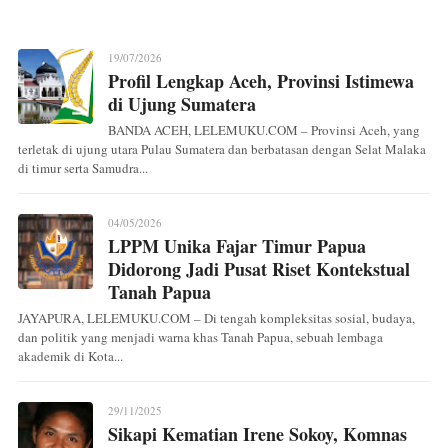
19/07/2026
Profil Lengkap Aceh, Provinsi Istimewa
di Ujung Sumatera
BANDA ACEH, LELEMUKU.COM – Provinsi Aceh, yang
terletak di ujung utara Pulau Sumatera dan berbatasan dengan Selat Malaka
di timur serta Samudra...
04/05/2026
LPPM Unika Fajar Timur Papua
Didorong Jadi Pusat Riset Kontekstual
Tanah Papua
JAYAPURA, LELEMUKU.COM – Di tengah kompleksitas sosial, budaya,
dan politik yang menjadi warna khas Tanah Papua, sebuah lembaga
akademik di Kota...
29/11/2025
Sikapi Kematian Irene Sokoy, Komnas