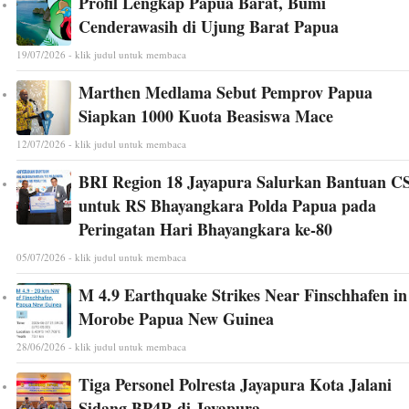
Profil Lengkap Papua Barat, Bumi
Cenderawasih di Ujung Barat Papua
19/07/2026 - klik judul untuk membaca
Marthen Medlama Sebut Pemprov Papua
Siapkan 1000 Kuota Beasiswa Mace
12/07/2026 - klik judul untuk membaca
BRI Region 18 Jayapura Salurkan Bantuan C
untuk RS Bhayangkara Polda Papua pada
Peringatan Hari Bhayangkara ke-80
05/07/2026 - klik judul untuk membaca
M 4.9 Earthquake Strikes Near Finschhafen in
Morobe Papua New Guinea
28/06/2026 - klik judul untuk membaca
Tiga Personel Polresta Jayapura Kota Jalani
Sidang BP4R di Jayapura