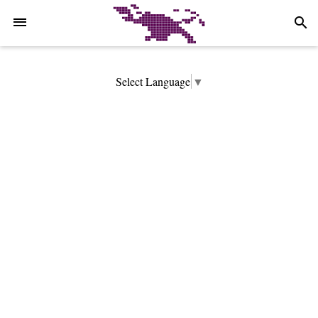
-->
search
Select Language
▼