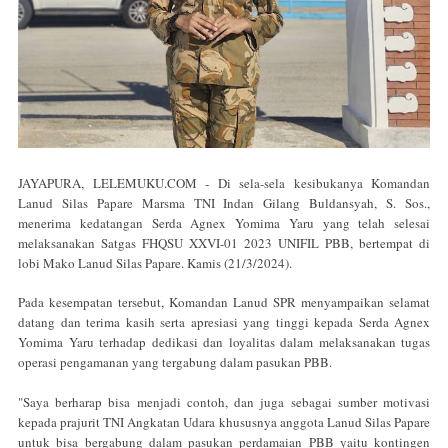
JAYAPURA, LELEMUKU.COM - Di sela-sela kesibukanya Komandan
Lanud Silas Papare Marsma TNI Indan Gilang Buldansyah, S. Sos.,
menerima kedatangan Serda Agnex Yomima Yaru yang telah selesai
melaksanakan Satgas FHQSU XXVI-01 2023 UNIFIL PBB, bertempat di
lobi Mako Lanud Silas Papare. Kamis (21/3/2024).
Pada kesempatan tersebut, Komandan Lanud SPR menyampaikan selamat
datang dan terima kasih serta apresiasi yang tinggi kepada Serda Agnex
Yomima Yaru terhadap dedikasi dan loyalitas dalam melaksanakan tugas
operasi pengamanan yang tergabung dalam pasukan PBB.
"Saya berharap bisa menjadi contoh, dan juga sebagai sumber motivasi
kepada prajurit TNI Angkatan Udara khususnya anggota Lanud Silas Papare
untuk bisa bergabung dalam pasukan perdamaian PBB yaitu kontingen