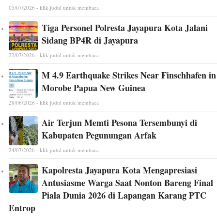
05/07/2026 - klik judul untuk membaca
Tiga Personel Polresta Jayapura Kota Jalani
Sidang BP4R di Jayapura
22/07/2026 - klik judul untuk membaca
M 4.9 Earthquake Strikes Near Finschhafen in
Morobe Papua New Guinea
28/06/2026 - klik judul untuk membaca
Air Terjun Memti Pesona Tersembunyi di
Kabupaten Pegunungan Arfak
24/07/2026 - klik judul untuk membaca
Kapolresta Jayapura Kota Mengapresiasi
Antusiasme Warga Saat Nonton Bareng Final
Piala Dunia 2026 di Lapangan Karang PTC
Entrop