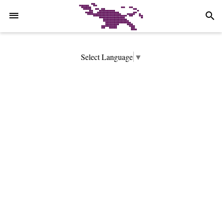
-->
search
Select Language
▼