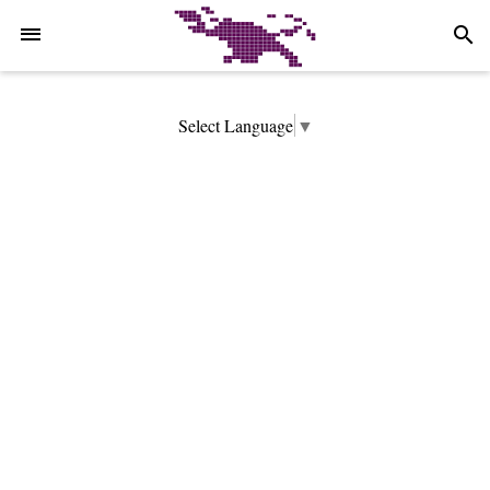
-->
search
Select Language
▼