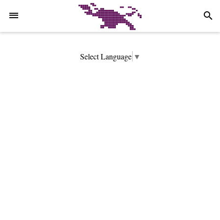
-->
search
Select Language
▼