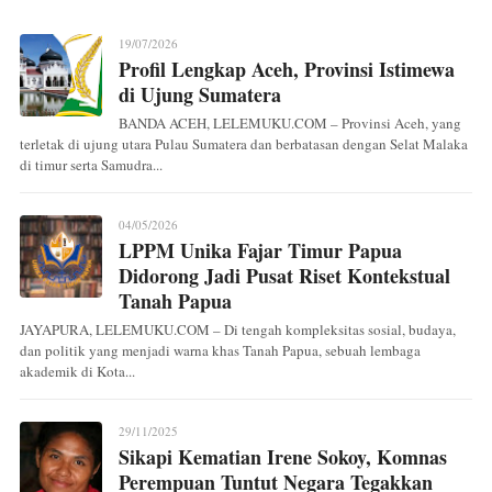
19/07/2026
Profil Lengkap Aceh, Provinsi Istimewa
di Ujung Sumatera
BANDA ACEH, LELEMUKU.COM – Provinsi Aceh, yang
terletak di ujung utara Pulau Sumatera dan berbatasan dengan Selat Malaka
di timur serta Samudra...
04/05/2026
LPPM Unika Fajar Timur Papua
Didorong Jadi Pusat Riset Kontekstual
Tanah Papua
JAYAPURA, LELEMUKU.COM – Di tengah kompleksitas sosial, budaya,
dan politik yang menjadi warna khas Tanah Papua, sebuah lembaga
akademik di Kota...
29/11/2025
Sikapi Kematian Irene Sokoy, Komnas
Perempuan Tuntut Negara Tegakkan