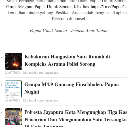
Simak berbagai berita pilihan dan terkini dari Papua Untuk Semua
Grup Telegram Papua Untuk Semua
. Klik link
https://t.me/Papua
kemudian join/bergabung. Pastikan Anda sudah menginstall aplika
Telegram di ponsel.
Papua Untuk Semua - Jendela Anak Tanah
Kebakaran Hanguskan Satu Rumah di
Kompleks Asrama Polisi Sorong
20/07/2026 - klik judul untuk membaca
Gempa M4.9 Guncang Finschhafen, Papua
Nugini
28/06/2026 - klik judul untuk membaca
Polresta Jayapura Kota Mengungkap Tiga Ka
Pencurian Dan Mengamankan Satu Tersangka
Di Kota Jayapura