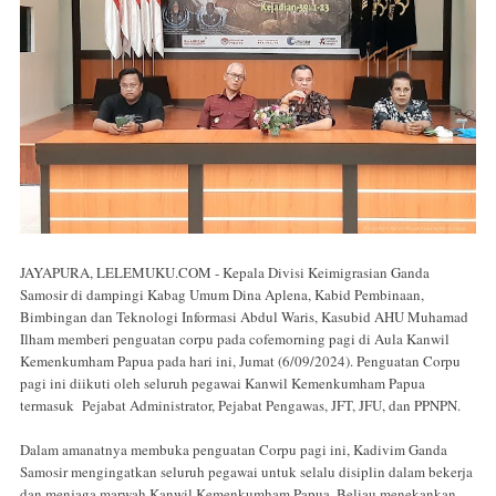
JAYAPURA, LELEMUKU.COM - Kepala Divisi Keimigrasian Ganda
Samosir di dampingi Kabag Umum Dina Aplena, Kabid Pembinaan,
Bimbingan dan Teknologi Informasi Abdul Waris, Kasubid AHU Muhamad
Ilham memberi penguatan corpu pada cofemorning pagi di Aula Kanwil
Kemenkumham Papua pada hari ini, Jumat (6/09/2024). Penguatan Corpu
pagi ini diikuti oleh seluruh pegawai Kanwil Kemenkumham Papua
termasuk Pejabat Administrator, Pejabat Pengawas, JFT, JFU, dan PPNPN.
Dalam amanatnya membuka penguatan Corpu pagi ini, Kadivim Ganda
Samosir mengingatkan seluruh pegawai untuk selalu disiplin dalam bekerja
dan menjaga marwah Kanwil Kemenkumham Papua. Beliau menekankan