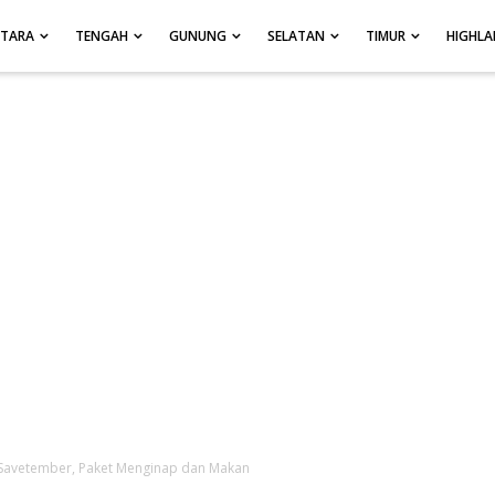
UTARA
TENGAH
GUNUNG
SELATAN
TIMUR
HIGHL
 Savetember, Paket Menginap dan Makan