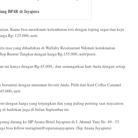
idang BP4R di Jayapura
waiian. Kamu bisa menikmati kelembutan roti dengan toping segar dan keju
arga Rp. 125.000,-nett.
ita rasa yang dihadirkan di Wallaby Resataurant Nikmati kenikmatan
Sop Buntut Tangkar dengan harga Rp.155.000,-nett/porsi.
an ini hanya dengan Rp 45.000,- dan semangatkan hari Anda dengan setiap
 bersantai dengan minuman favorit Anda. Pilih dari Iced Coffee Caramel
45.000,-nett.
er dengan harga yang terjangkau dan yang paling penting saat staycation
i hadirkan juga di bulan September ini.
gsung datang ke SIP Azana Hotel Jayapura di J. Ahmad Yani No. 49 - 53
ga bisa follow instagram@sipazanajayapura. (Sip Azana Jayapura)