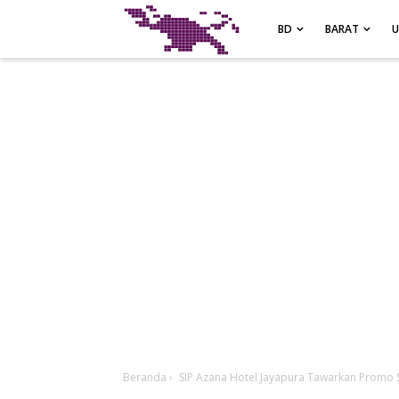
-->
BD
BARAT
Beranda
›
SIP Azana Hotel Jayapura Tawarkan Promo