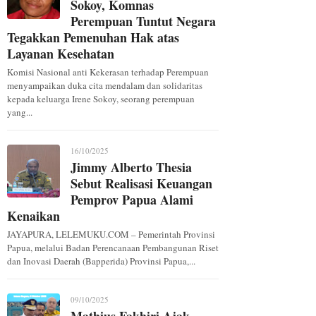
Sokoy, Komnas
Perempuan Tuntut Negara
Tegakkan Pemenuhan Hak atas
Layanan Kesehatan
Komisi Nasional anti Kekerasan terhadap Perempuan
menyampaikan duka cita mendalam dan solidaritas
kepada keluarga Irene Sokoy, seorang perempuan
yang...
16/10/2025
Jimmy Alberto Thesia
Sebut Realisasi Keuangan
Pemprov Papua Alami
Kenaikan
JAYAPURA, LELEMUKU.COM – Pemerintah Provinsi
Papua, melalui Badan Perencanaan Pembangunan Riset
dan Inovasi Daerah (Bapperida) Provinsi Papua,...
09/10/2025