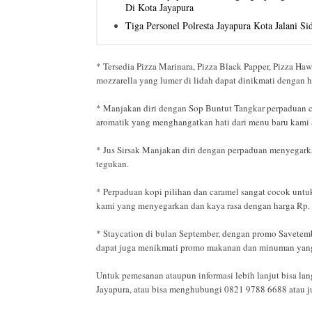
Di Kota Jayapura
Tiga Personel Polresta Jayapura Kota Jalani S
* Tersedia Pizza Marinara, Pizza Black Papper, Pizza Ha
mozzarella yang lumer di lidah dapat dinikmati dengan h
* Manjakan diri dengan Sop Buntut Tangkar perpaduan c
aromatik yang menghangatkan hati dari menu baru kami 
* Jus Sirsak Manjakan diri dengan perpaduan menyegark
tegukan.
* Perpaduan kopi pilihan dan caramel sangat cocok untuk
kami yang menyegarkan dan kaya rasa dengan harga Rp. 
* Staycation di bulan September, dengan promo Savetemb
dapat juga menikmati promo makanan dan minuman yang d
Untuk pemesanan ataupun informasi lebih lanjut bisa lan
Jayapura, atau bisa menghubungi 0821 9788 6688 atau ju