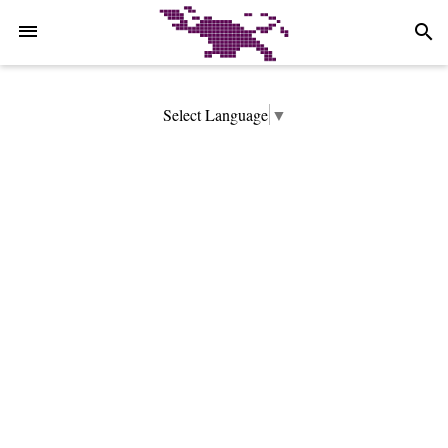
-->
search
Select Language
▼