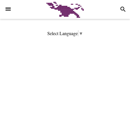
-->
search
Select Language
▼