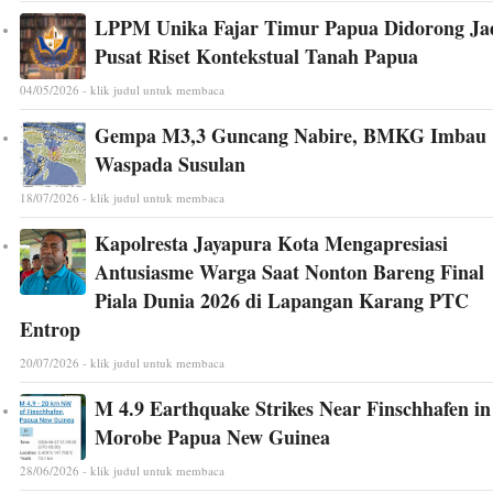
LPPM Unika Fajar Timur Papua Didorong Ja
Pusat Riset Kontekstual Tanah Papua
04/05/2026 - klik judul untuk membaca
Gempa M3,3 Guncang Nabire, BMKG Imbau
Waspada Susulan
18/07/2026 - klik judul untuk membaca
Kapolresta Jayapura Kota Mengapresiasi
Antusiasme Warga Saat Nonton Bareng Final
Piala Dunia 2026 di Lapangan Karang PTC
Entrop
20/07/2026 - klik judul untuk membaca
M 4.9 Earthquake Strikes Near Finschhafen in
Morobe Papua New Guinea
28/06/2026 - klik judul untuk membaca