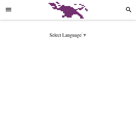
-->
search
Select Language
▼