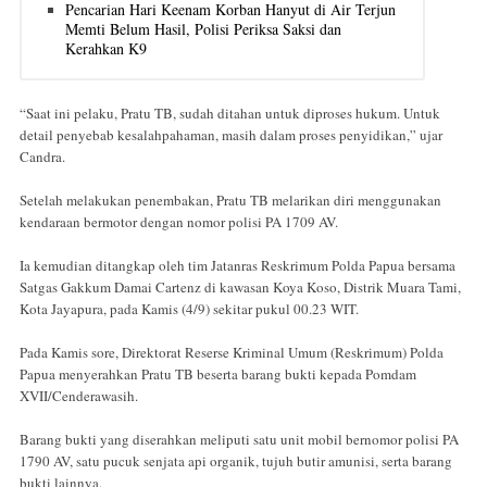
Pencarian Hari Keenam Korban Hanyut di Air Terjun
Memti Belum Hasil, Polisi Periksa Saksi dan
Kerahkan K9
“Saat ini pelaku, Pratu TB, sudah ditahan untuk diproses hukum. Untuk
detail penyebab kesalahpahaman, masih dalam proses penyidikan,” ujar
Candra.
Setelah melakukan penembakan, Pratu TB melarikan diri menggunakan
kendaraan bermotor dengan nomor polisi PA 1709 AV.
Ia kemudian ditangkap oleh tim Jatanras Reskrimum Polda Papua bersama
Satgas Gakkum Damai Cartenz di kawasan Koya Koso, Distrik Muara Tami,
Kota Jayapura, pada Kamis (4/9) sekitar pukul 00.23 WIT.
Pada Kamis sore, Direktorat Reserse Kriminal Umum (Reskrimum) Polda
Papua menyerahkan Pratu TB beserta barang bukti kepada Pomdam
XVII/Cenderawasih.
Barang bukti yang diserahkan meliputi satu unit mobil bernomor polisi PA
1790 AV, satu pucuk senjata api organik, tujuh butir amunisi, serta barang
bukti lainnya.