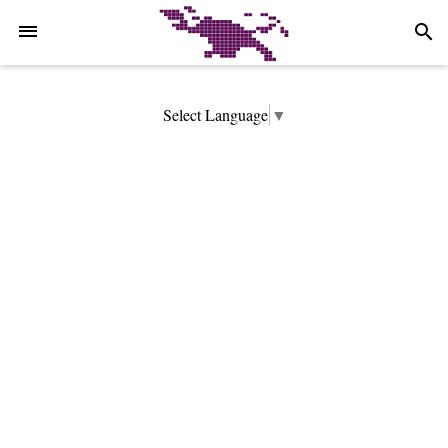
-->
search
Select Language
▼