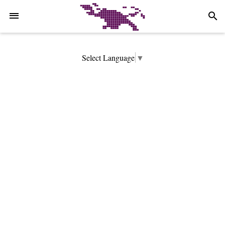
-->
search
Select Language
▼