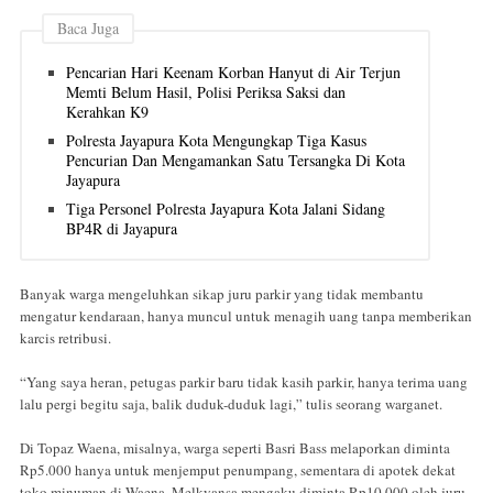
Baca Juga
Pencarian Hari Keenam Korban Hanyut di Air Terjun
Memti Belum Hasil, Polisi Periksa Saksi dan
Kerahkan K9
Polresta Jayapura Kota Mengungkap Tiga Kasus
Pencurian Dan Mengamankan Satu Tersangka Di Kota
Jayapura
Tiga Personel Polresta Jayapura Kota Jalani Sidang
BP4R di Jayapura
Banyak warga mengeluhkan sikap juru parkir yang tidak membantu
mengatur kendaraan, hanya muncul untuk menagih uang tanpa memberikan
karcis retribusi.
“Yang saya heran, petugas parkir baru tidak kasih parkir, hanya terima uang
lalu pergi begitu saja, balik duduk-duduk lagi,” tulis seorang warganet.
Di Topaz Waena, misalnya, warga seperti Basri Bass melaporkan diminta
Rp5.000 hanya untuk menjemput penumpang, sementara di apotek dekat
toko minuman di Waena, Melkyansa mengaku diminta Rp10.000 oleh juru