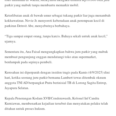
parkir yang mabuk tanpa membantu memarkir mobil.
Keterlibatan anak di bawah umur sebagai tukang parkir liar juga menambah
kekhawatiran. Novie Jr. menyoroti keberadaan anak perempuan kecil di
parkiran Detroit Abe, menyebutnya berbahaya.
“Tiga sampai empat orang, tanpa karcis. Bahaya sekali untuk anak kecil,”
ujarnya.
Sementara itu, Ana Faisal mengungkapkan bahwa juru parkir yang mabuk
membuat pengunjung enggan mendatangi toko atau supermarket,
berdampak pada sepinya pembeli.
Keresahan ini diperparah dengan insiden tragis pada Kamis (4/9/2025) dini
hari, ketika seorang juru parkir bernama Lambert tewas ditembak oknum
anggota TNI AD berpangkat Pratu berinisial TB di Lorong Sagita Entrop,
Jayapura Selatan.
Kepala Penerangan Kodam XVII/Cenderawasih, Kolonel Inf Candra
Kurniawan, membenarkan kejadian tersebut dan menyatakan pelaku telah
ditahan untuk proses hukum.