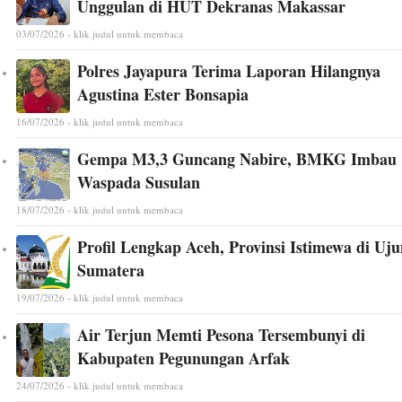
Unggulan di HUT Dekranas Makassar
03/07/2026 - klik judul untuk membaca
Polres Jayapura Terima Laporan Hilangnya
Agustina Ester Bonsapia
16/07/2026 - klik judul untuk membaca
Gempa M3,3 Guncang Nabire, BMKG Imbau
Waspada Susulan
18/07/2026 - klik judul untuk membaca
Profil Lengkap Aceh, Provinsi Istimewa di Uj
Sumatera
19/07/2026 - klik judul untuk membaca
Air Terjun Memti Pesona Tersembunyi di
Kabupaten Pegunungan Arfak
24/07/2026 - klik judul untuk membaca