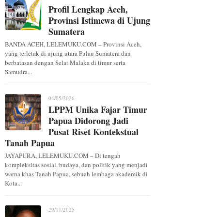
Profil Lengkap Aceh,
Provinsi Istimewa di Ujung
Sumatera
BANDA ACEH, LELEMUKU.COM – Provinsi Aceh,
yang terletak di ujung utara Pulau Sumatera dan
berbatasan dengan Selat Malaka di timur serta
Samudra...
04/05/2026
LPPM Unika Fajar Timur
Papua Didorong Jadi
Pusat Riset Kontekstual
Tanah Papua
JAYAPURA, LELEMUKU.COM – Di tengah
kompleksitas sosial, budaya, dan politik yang menjadi
warna khas Tanah Papua, sebuah lembaga akademik di
Kota...
29/11/2025