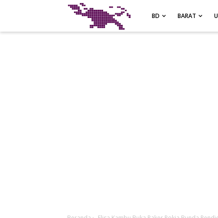
-->
BD
BARAT
Beranda
›
Elisa Kambu Buka Raker Pokja Bunda Pendid