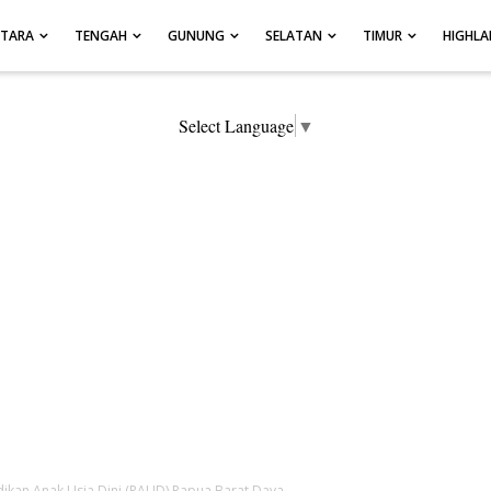
UTARA
TENGAH
GUNUNG
SELATAN
TIMUR
HIGHL
Select Language
▼
ikan Anak Usia Dini (PAUD) Papua Barat Daya