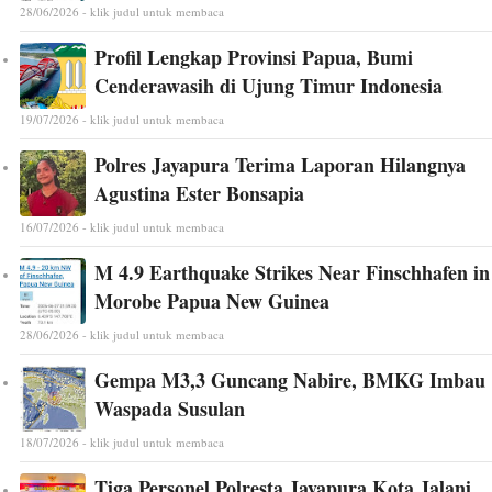
28/06/2026 - klik judul untuk membaca
Profil Lengkap Provinsi Papua, Bumi
Cenderawasih di Ujung Timur Indonesia
19/07/2026 - klik judul untuk membaca
Polres Jayapura Terima Laporan Hilangnya
Agustina Ester Bonsapia
16/07/2026 - klik judul untuk membaca
M 4.9 Earthquake Strikes Near Finschhafen in
Morobe Papua New Guinea
28/06/2026 - klik judul untuk membaca
Gempa M3,3 Guncang Nabire, BMKG Imbau
Waspada Susulan
18/07/2026 - klik judul untuk membaca
Tiga Personel Polresta Jayapura Kota Jalani