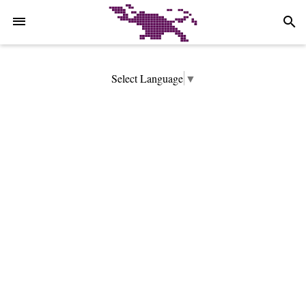
-->
search
Select Language
▼