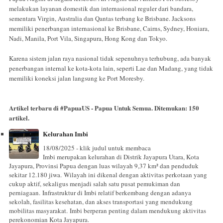
melakukan layanan domestik dan internasional reguler dari bandara,
sementara Virgin, Australia dan Qantas terbang ke Brisbane. Jacksons
memiliki penerbangan internasional ke Brisbane, Cairns, Sydney, Honiara,
Nadi, Manila, Port Vila, Singapura, Hong Kong dan Tokyo.
Karena sistem jalan raya nasional tidak sepenuhnya terhubung, ada banyak
penerbangan internal ke kota-kota lain, seperti Lae dan Madang, yang tidak
memiliki koneksi jalan langsung ke Port Moresby.
Artikel terbaru di
#PapuaUS - Papua Untuk Semua
. Ditemukan:
150
artikel.
Kelurahan Imbi
18/08/2025 - klik judul untuk membaca
Imbi merupakan kelurahan di Distrik Jayapura Utara, Kota
Jayapura, Provinsi Papua dengan luas wilayah 9,37 km² dan penduduk
sekitar 12.180 jiwa. Wilayah ini dikenal dengan aktivitas perkotaan yang
cukup aktif, sekaligus menjadi salah satu pusat pemukiman dan
perniagaan. Infrastruktur di Imbi relatif berkembang dengan adanya
sekolah, fasilitas kesehatan, dan akses transportasi yang mendukung
mobilitas masyarakat. Imbi berperan penting dalam mendukung aktivitas
perekonomian Kota Jayapura.