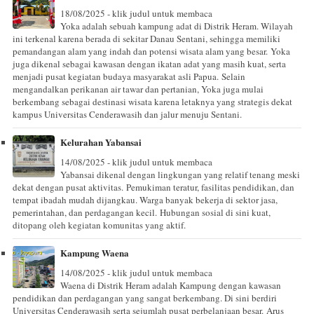
18/08/2025 - klik judul untuk membaca
Yoka adalah sebuah kampung adat di Distrik Heram. Wilayah
ini terkenal karena berada di sekitar Danau Sentani, sehingga memiliki
pemandangan alam yang indah dan potensi wisata alam yang besar. Yoka
juga dikenal sebagai kawasan dengan ikatan adat yang masih kuat, serta
menjadi pusat kegiatan budaya masyarakat asli Papua. Selain
mengandalkan perikanan air tawar dan pertanian, Yoka juga mulai
berkembang sebagai destinasi wisata karena letaknya yang strategis dekat
kampus Universitas Cenderawasih dan jalur menuju Sentani.
Kelurahan Yabansai
14/08/2025 - klik judul untuk membaca
Yabansai dikenal dengan lingkungan yang relatif tenang meski
dekat dengan pusat aktivitas. Pemukiman teratur, fasilitas pendidikan, dan
tempat ibadah mudah dijangkau. Warga banyak bekerja di sektor jasa,
pemerintahan, dan perdagangan kecil. Hubungan sosial di sini kuat,
ditopang oleh kegiatan komunitas yang aktif.
Kampung Waena
14/08/2025 - klik judul untuk membaca
Waena di Distrik Heram adalah Kampung dengan kawasan
pendidikan dan perdagangan yang sangat berkembang. Di sini berdiri
Universitas Cenderawasih serta sejumlah pusat perbelanjaan besar. Arus