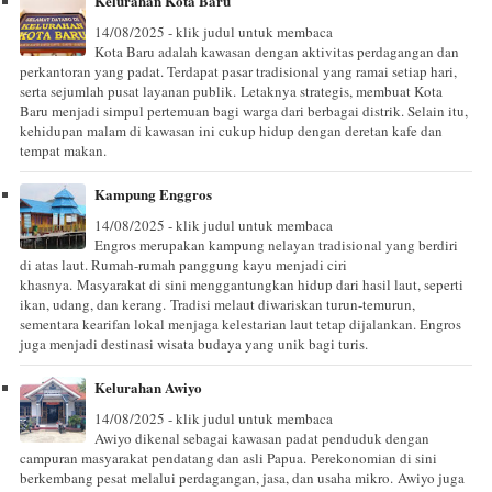
Kelurahan Kota Baru
14/08/2025 - klik judul untuk membaca
Kota Baru adalah kawasan dengan aktivitas perdagangan dan
perkantoran yang padat. Terdapat pasar tradisional yang ramai setiap hari,
serta sejumlah pusat layanan publik. Letaknya strategis, membuat Kota
Baru menjadi simpul pertemuan bagi warga dari berbagai distrik. Selain itu,
kehidupan malam di kawasan ini cukup hidup dengan deretan kafe dan
tempat makan.
Kampung Enggros
14/08/2025 - klik judul untuk membaca
Engros merupakan kampung nelayan tradisional yang berdiri
di atas laut. Rumah-rumah panggung kayu menjadi ciri
khasnya. Masyarakat di sini menggantungkan hidup dari hasil laut, seperti
ikan, udang, dan kerang. Tradisi melaut diwariskan turun-temurun,
sementara kearifan lokal menjaga kelestarian laut tetap dijalankan. Engros
juga menjadi destinasi wisata budaya yang unik bagi turis.
Kelurahan Awiyo
14/08/2025 - klik judul untuk membaca
Awiyo dikenal sebagai kawasan padat penduduk dengan
campuran masyarakat pendatang dan asli Papua. Perekonomian di sini
berkembang pesat melalui perdagangan, jasa, dan usaha mikro. Awiyo juga