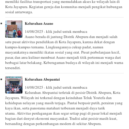
memiliki fasilitas transportasi yang memudahkan akses ke wilayah lain di
Kota Jayapura. Kegiatan gereja dan komunitas menjadi pengikat hubungan
sosial antarwarga.
Kelurahan Asano
14/08/2025 - klik judul untuk membaca
Asano berada di jantung Distrik Abepura dan menjadi salah
satu pusat aktivitas pendidikan di Kota Jayapura, karena dekat dengan
kampus-kampus ternama. Lingkungannya cukup padat, namun
masyarakatnya memiliki ikatan sosial yang erat. Pusat perbelanjaan kecil,
pasar, dan area kuliner membuat Asano menjadi titik pertemuan warga dari
berbagai latar belakang. Keberagaman budaya di wilayah ini menjadi warna
tersendiri.
Kelurahan Abepantai
14/08/2025 - klik judul untuk membaca
Kelurahan Abepantai terletak di pesisir Distrik Abepura, Kota
Jayapura. Wilayah ini terkenal dengan keindahan Teluk Youtefa dan
kehidupan nelayan yang masih terjaga. Pantai berpasir putih, perairan yang
kaya ikan, serta panorama matahari terbenam menjadi daya tarik
utama. Aktivitas perdagangan ikan segar setiap pagi di pasar lokal menjadi
bagian dari denyut ekonomi masyarakat. Tradisi adat pesisir masih kuat,
bersanding dengan perkembangan modern di sekitar Abepura.