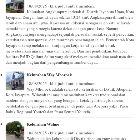
18/08/2025 - klik judul untuk membaca
Kelurahan Angkasapura terletak di Distrik Jayapura Utara, Kota
Jayapura. Dengan luas wilayah sekitar 13,24 km², Angkasapura dihuni oleh
lebih dari enam ribu jiwa. Kawasan ini dikenal sebagai salah satu wilayah
pemukiman yang strategis karena dekat dengan pusat kota. Namun,
Angkasapura juga menghadapi sejumlah persoalan sosial, seperti pencurian,
keterbatasan transportasi, dan minimnya penerangan jalan. Pemerintah Kota
Jayapura kerap melakukan kunjungan kerja ke wilayah ini untuk
menyelesaikan masalah-masalah tersebut. Dari sisi pendidikan, terdapat
fasilitas PAUD Qolbun Salim yang aktif melayani pendidikan anak usia dini
dan menjadi bagian dari pengembangan sumber daya…
Kelurahan Way Mhorock
18/08/2025 - klik judul untuk membaca
Way Mhorock adalah salah satu kelurahan di Distrik Abepura,
Kota Jayapura. Wilayah ini masih memadukan karakter tradisional dan
modern, dengan masyarakat yang beragam. Letaknya strategis karena
berdekatan dengan pusat perdagangan di perkotaan Abepura yakni Pasar
Induk Regional Youtefa dan Pasar Sentral Youtefa.
Kelurahan Wahno
18/08/2025 - klik judul untuk membaca
Wahno adalah kelurahan di Distrik Abepura yang termasuk