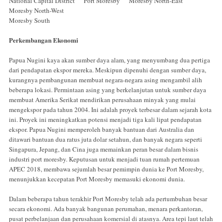
National Capital District Port Moresby Moresby North-East
Moresby North-West
Moresby South
Perkembangan Ekonomi
Papua Nugini kaya akan sumber daya alam, yang menyumbang dua pertiga
dari pendapatan ekspor mereka. Meskipun dipenuhi dengan sumber daya,
kurangnya pembangunan membuat negara-negara asing mengambil alih
beberapa lokasi. Permintaan asing yang berkelanjutan untuk sumber daya
membuat Amerika Serikat mendirikan perusahaan minyak yang mulai
mengekspor pada tahun 2004. Ini adalah proyek terbesar dalam sejarah kota
ini. Proyek ini meningkatkan potensi menjadi tiga kali lipat pendapatan
ekspor. Papua Nugini memperoleh banyak bantuan dari Australia dan
ditawari bantuan dua ratus juta dolar setahun, dan banyak negara seperti
Singapura, Jepang, dan Cina juga memainkan peran besar dalam bisnis
industri port moresby. Keputusan untuk menjadi tuan rumah pertemuan
APEC 2018, membawa sejumlah besar pemimpin dunia ke Port Moresby,
menunjukkan kecepatan Port Moresby memasuki ekonomi dunia.
Dalam beberapa tahun terakhir Port Moresby telah ada pertumbuhan besar
secara ekonomi. Ada banyak bangunan perumahan, menara perkantoran,
pusat perbelanjaan dan perusahaan komersial di atasnya. Area tepi laut telah