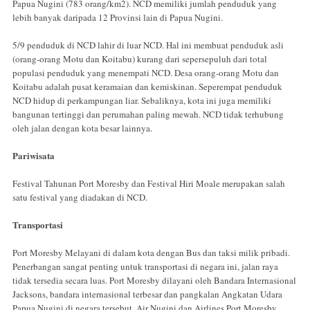
Papua Nugini (783 orang/km2). NCD memiliki jumlah penduduk yang
lebih banyak daripada 12 Provinsi lain di Papua Nugini.
5/9 penduduk di NCD lahir di luar NCD. Hal ini membuat penduduk asli
(orang-orang Motu dan Koitabu) kurang dari sepersepuluh dari total
populasi penduduk yang menempati NCD. Desa orang-orang Motu dan
Koitabu adalah pusat keramaian dan kemiskinan. Seperempat penduduk
NCD hidup di perkampungan liar. Sebaliknya, kota ini juga memiliki
bangunan tertinggi dan perumahan paling mewah. NCD tidak terhubung
oleh jalan dengan kota besar lainnya.
Pariwisata
Festival Tahunan Port Moresby dan Festival Hiri Moale merupakan salah
satu festival yang diadakan di NCD.
Transportasi
Port Moresby Melayani di dalam kota dengan Bus dan taksi milik pribadi.
Penerbangan sangat penting untuk transportasi di negara ini, jalan raya
tidak tersedia secara luas. Port Moresby dilayani oleh Bandara Internasional
Jacksons, bandara internasional terbesar dan pangkalan Angkatan Udara
Papua Nugini di negara tersebut. Air Nugini dan Airlines Port Moresby