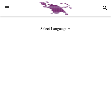
-->
search
Select Language
▼