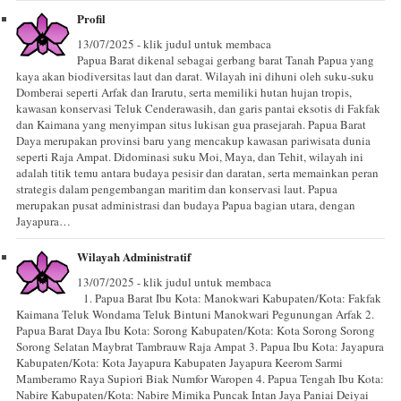
Profil
13/07/2025 - klik judul untuk membaca
Papua Barat dikenal sebagai gerbang barat Tanah Papua yang
kaya akan biodiversitas laut dan darat. Wilayah ini dihuni oleh suku-suku
Domberai seperti Arfak dan Irarutu, serta memiliki hutan hujan tropis,
kawasan konservasi Teluk Cenderawasih, dan garis pantai eksotis di Fakfak
dan Kaimana yang menyimpan situs lukisan gua prasejarah. Papua Barat
Daya merupakan provinsi baru yang mencakup kawasan pariwisata dunia
seperti Raja Ampat. Didominasi suku Moi, Maya, dan Tehit, wilayah ini
adalah titik temu antara budaya pesisir dan daratan, serta memainkan peran
strategis dalam pengembangan maritim dan konservasi laut. Papua
merupakan pusat administrasi dan budaya Papua bagian utara, dengan
Jayapura…
Wilayah Administratif
13/07/2025 - klik judul untuk membaca
1. Papua Barat Ibu Kota: Manokwari Kabupaten/Kota: Fakfak
Kaimana Teluk Wondama Teluk Bintuni Manokwari Pegunungan Arfak 2.
Papua Barat Daya Ibu Kota: Sorong Kabupaten/Kota: Kota Sorong Sorong
Sorong Selatan Maybrat Tambrauw Raja Ampat 3. Papua Ibu Kota: Jayapura
Kabupaten/Kota: Kota Jayapura Kabupaten Jayapura Keerom Sarmi
Mamberamo Raya Supiori Biak Numfor Waropen 4. Papua Tengah Ibu Kota:
Nabire Kabupaten/Kota: Nabire Mimika Puncak Intan Jaya Paniai Deiyai