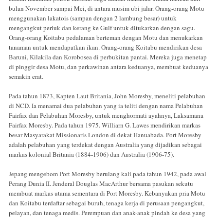
bulan November sampai Mei, di antara musim ubi jalar. Orang-orang Motu
menggunakan lakatois (sampan dengan 2 lambung besar) untuk
mengangkut periuk dan kerang ke Gulf untuk ditukarkan dengan sagu.
Orang-orang Koitabu pedalaman berteman dengan Motu dan menukarkan
tanaman untuk mendapatkan ikan. Orang-orang Koitabu mendirikan desa
Baruni, Kilakila dan Korobosea di perbukitan pantai. Mereka juga menetap
di pinggir desa Motu, dan perkawinan antara keduanya, membuat keduanya
semakin erat.
Pada tahun 1873, Kapten Laut Britania, John Moresby, meneliti pelabuhan
di NCD. Ia menamai dua pelabuhan yang ia teliti dengan nama Pelabuhan
Fairfax dan Pelabuhan Moresby, untuk menghormati ayahnya, Laksamana
Fairfax Moresby. Pada tahun 1975. Williarn G. Lawes mendirikan markas
besar Masyarakat Missionaris London di dekat Hanuabada. Port Moresby
adalah pelabuhan yang terdekat dengan Australia yang dijadikan sebagai
markas kolonial Britania (1884-1906) dan Australia (1906-75).
Jepang mengebom Port Moresby berulang kali pada tahun 1942, pada awal
Perang Dunia II. Jenderal Douglas MacArthur bersama pasukan sekutu
membuat markas utama sementara di Port Moresby. Kebanyakan pria Motu
dan Koitabu terdaftar sebagai buruh, tenaga kerja di perusaan pengangkut,
pelayan, dan tenaga medis. Perempuan dan anak-anak pindah ke desa yang