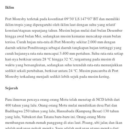
Iklim
Port Moresby terletak pada koordinat 09°30' LS 147°07' BT dan memiliki
iklim tropis yang dipengaruhi oleh iklim laut dengan suhu yang relatif
konstan/stagnan sepanjang tahun. Musim hujan mulai dari bulan Desember
hingga awal bulan Mei, sedangkan musim kemarau mencakup enam bulan
tersisa. Curah hujan rata-rata di Port Moresby sekitar 2.000 mm dengan
daerah sekitar Ponditoanga sebagai daerah tangkapan hujan tertinggi yang
curah hujannya rata-rata mencapai 3.400 mm pertahun. Suhu rata-rata setiap
hari-nya berkisar sntara 28 °C hingga 32 °C, tergantung pada musim di
waktu yang bersangkutan, sedangkan suhu terendah rata-rata menunjukkan
sedikit sekali perubahan, berkisar antara 24 °C. Musim pancaroba di Port
Moresby terkadang menjadi sedikit lebih sejuk pada musim kering.
Sejarah
Para ilmuwan percaya orang-orang Motu telah menetap di NCD lebih dari
400 tahun yang lalu. Orang-orang Motu mulai mendirikan desa Pari dan
Badihagwa 250 tahun yang lalu, Hanuabada (Kampung Besar) 130 tahun
yang lalu, Vabukori dan Tatana baru-baru ini. Orang-orang Motu
membangun rumah-rumah panggung di atas laut. Pisang, ubi jalar, dan ikan
adalah makanan pokok mereka. Sagu adalah makanan utama mereka dari