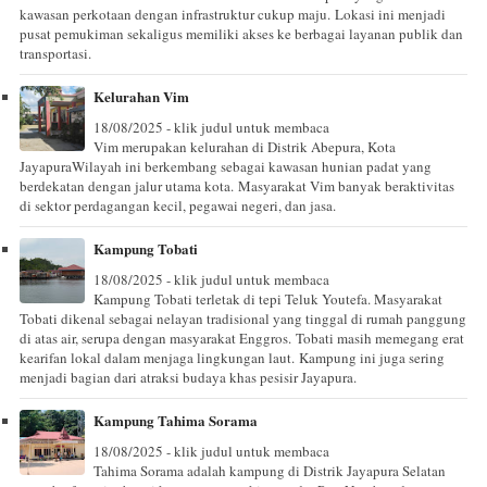
kawasan perkotaan dengan infrastruktur cukup maju. Lokasi ini menjadi
pusat pemukiman sekaligus memiliki akses ke berbagai layanan publik dan
transportasi.
Kelurahan Vim
18/08/2025 - klik judul untuk membaca
Vim merupakan kelurahan di Distrik Abepura, Kota
JayapuraWilayah ini berkembang sebagai kawasan hunian padat yang
berdekatan dengan jalur utama kota. Masyarakat Vim banyak beraktivitas
di sektor perdagangan kecil, pegawai negeri, dan jasa.
Kampung Tobati
18/08/2025 - klik judul untuk membaca
Kampung Tobati terletak di tepi Teluk Youtefa. Masyarakat
Tobati dikenal sebagai nelayan tradisional yang tinggal di rumah panggung
di atas air, serupa dengan masyarakat Enggros. Tobati masih memegang erat
kearifan lokal dalam menjaga lingkungan laut. Kampung ini juga sering
menjadi bagian dari atraksi budaya khas pesisir Jayapura.
Kampung Tahima Sorama
18/08/2025 - klik judul untuk membaca
Tahima Sorama adalah kampung di Distrik Jayapura Selatan