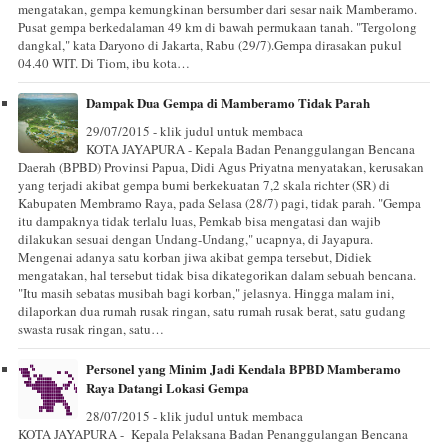
mengatakan, gempa kemungkinan bersumber dari sesar naik Mamberamo.
Pusat gempa berkedalaman 49 km di bawah permukaan tanah. "Tergolong
dangkal," kata Daryono di Jakarta, Rabu (29/7).Gempa dirasakan pukul
04.40 WIT. Di Tiom, ibu kota…
Dampak Dua Gempa di Mamberamo Tidak Parah
29/07/2015 - klik judul untuk membaca
KOTA JAYAPURA - Kepala Badan Penanggulangan Bencana
Daerah (BPBD) Provinsi Papua, Didi Agus Priyatna menyatakan, kerusakan
yang terjadi akibat gempa bumi berkekuatan 7,2 skala richter (SR) di
Kabupaten Membramo Raya, pada Selasa (28/7) pagi, tidak parah. "Gempa
itu dampaknya tidak terlalu luas, Pemkab bisa mengatasi dan wajib
dilakukan sesuai dengan Undang-Undang," ucapnya, di Jayapura.
Mengenai adanya satu korban jiwa akibat gempa tersebut, Didiek
mengatakan, hal tersebut tidak bisa dikategorikan dalam sebuah bencana.
"Itu masih sebatas musibah bagi korban," jelasnya. Hingga malam ini,
dilaporkan dua rumah rusak ringan, satu rumah rusak berat, satu gudang
swasta rusak ringan, satu…
Personel yang Minim Jadi Kendala BPBD Mamberamo
Raya Datangi Lokasi Gempa
28/07/2015 - klik judul untuk membaca
KOTA JAYAPURA - Kepala Pelaksana Badan Penanggulangan Bencana