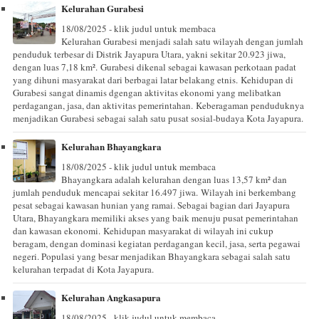
Kelurahan Gurabesi
18/08/2025 - klik judul untuk membaca
Kelurahan Gurabesi menjadi salah satu wilayah dengan jumlah
penduduk terbesar di Distrik Jayapura Utara, yakni sekitar 20.923 jiwa,
dengan luas 7,18 km². Gurabesi dikenal sebagai kawasan perkotaan padat
yang dihuni masyarakat dari berbagai latar belakang etnis. Kehidupan di
Gurabesi sangat dinamis dgengan aktivitas ekonomi yang melibatkan
perdagangan, jasa, dan aktivitas pemerintahan. Keberagaman penduduknya
menjadikan Gurabesi sebagai salah satu pusat sosial-budaya Kota Jayapura.
Kelurahan Bhayangkara
18/08/2025 - klik judul untuk membaca
Bhayangkara adalah kelurahan dengan luas 13,57 km² dan
jumlah penduduk mencapai sekitar 16.497 jiwa. Wilayah ini berkembang
pesat sebagai kawasan hunian yang ramai. Sebagai bagian dari Jayapura
Utara, Bhayangkara memiliki akses yang baik menuju pusat pemerintahan
dan kawasan ekonomi. Kehidupan masyarakat di wilayah ini cukup
beragam, dengan dominasi kegiatan perdagangan kecil, jasa, serta pegawai
negeri. Populasi yang besar menjadikan Bhayangkara sebagai salah satu
kelurahan terpadat di Kota Jayapura.
Kelurahan Angkasapura
18/08/2025 - klik judul untuk membaca