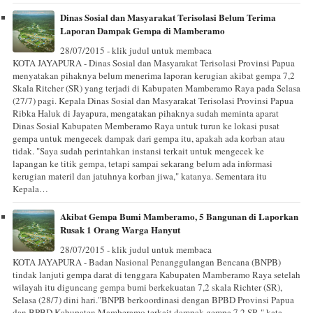
Dinas Sosial dan Masyarakat Terisolasi Belum Terima
Laporan Dampak Gempa di Mamberamo
28/07/2015 - klik judul untuk membaca
KOTA JAYAPURA - Dinas Sosial dan Masyarakat Terisolasi Provinsi Papua
menyatakan pihaknya belum menerima laporan kerugian akibat gempa 7,2
Skala Ritcher (SR) yang terjadi di Kabupaten Mamberamo Raya pada Selasa
(27/7) pagi. Kepala Dinas Sosial dan Masyarakat Terisolasi Provinsi Papua
Ribka Haluk di Jayapura, mengatakan pihaknya sudah meminta aparat
Dinas Sosial Kabupaten Memberamo Raya untuk turun ke lokasi pusat
gempa untuk mengecek dampak dari gempa itu, apakah ada korban atau
tidak. "Saya sudah perintahkan instansi terkait untuk mengecek ke
lapangan ke titik gempa, tetapi sampai sekarang belum ada informasi
kerugian materil dan jatuhnya korban jiwa," katanya. Sementara itu
Kepala…
Akibat Gempa Bumi Mamberamo, 5 Bangunan di Laporkan
Rusak 1 Orang Warga Hanyut
28/07/2015 - klik judul untuk membaca
KOTA JAYAPURA - Badan Nasional Penanggulangan Bencana (BNPB)
tindak lanjuti gempa darat di tenggara Kabupaten Mamberamo Raya setelah
wilayah itu diguncang gempa bumi berkekuatan 7,2 skala Richter (SR),
Selasa (28/7) dini hari."BNPB berkoordinasi dengan BPBD Provinsi Papua
dan BPBD Kabupaten Mamberamo terkait dampak gempa 7,2 SR," kata