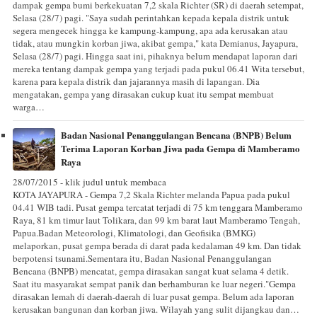
dampak gempa bumi berkekuatan 7,2 skala Richter (SR) di daerah setempat,
Selasa (28/7) pagi. "Saya sudah perintahkan kepada kepala distrik untuk
segera mengecek hingga ke kampung-kampung, apa ada kerusakan atau
tidak, atau mungkin korban jiwa, akibat gempa," kata Demianus, Jayapura,
Selasa (28/7) pagi. Hingga saat ini, pihaknya belum mendapat laporan dari
mereka tentang dampak gempa yang terjadi pada pukul 06.41 Wita tersebut,
karena para kepala distrik dan jajarannya masih di lapangan. Dia
mengatakan, gempa yang dirasakan cukup kuat itu sempat membuat
warga…
Badan Nasional Penanggulangan Bencana (BNPB) Belum
Terima Laporan Korban Jiwa pada Gempa di Mamberamo
Raya
28/07/2015 - klik judul untuk membaca
KOTA JAYAPURA - Gempa 7,2 Skala Richter melanda Papua pada pukul
04.41 WIB tadi. Pusat gempa tercatat terjadi di 75 km tenggara Mamberamo
Raya, 81 km timur laut Tolikara, dan 99 km barat laut Mamberamo Tengah,
Papua.Badan Meteorologi, Klimatologi, dan Geofisika (BMKG)
melaporkan, pusat gempa berada di darat pada kedalaman 49 km. Dan tidak
berpotensi tsunami.Sementara itu, Badan Nasional Penanggulangan
Bencana (BNPB) mencatat, gempa dirasakan sangat kuat selama 4 detik.
Saat itu masyarakat sempat panik dan berhamburan ke luar negeri."Gempa
dirasakan lemah di daerah-daerah di luar pusat gempa. Belum ada laporan
kerusakan bangunan dan korban jiwa. Wilayah yang sulit dijangkau dan…