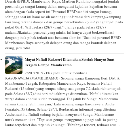
Daerah (BPBD), Mamberamo ‎ Raya, Marthen Rumbino mengakui jumlah
personelnya sangat kurang dalam mengatasi kejadian-kejadian bencana
alam dengan skala seperti ini.‎"Personel BPBD sendiri sangat kurang,
sehingga saat ini kami masih menunggu informasi dari kampung-kampung
lain yang terkena dampak dari gempa berkekuatan 7,2 SR yang terjadi pada
pukul 06.41 WIT, Selasa (28/7) pagi," ujar‎nya pada Selasa (28/7)
malam.Dikatakan personel yang minim ini hanya dapat berkoordinasi
dengan pihak-pihak terkait atas bencana alam ini.“Saat ini personel BPBD
Memberamo Raya sebanyak delapan orang dan tenaga kontrak delapan
orang, jadi total…
Mayat Naftali Rukweri Ditemukan Setelah Hanyut Saat
Terjadi Gempa Mamberamo
28/07/2015 - klik judul untuk membaca
KASONAWEJA (MAMBERAMO) - Seorang warga Kampung Heri, Distrik
Mamberamo Tengah, Kabupaten Mamberamo Raya, bernama Naftali
Rukweri (15 tahun) yang sempat hilang saat gempa 7,2 skala richter terjadi
pada Selasa (28/7) dini hari tadi akhirnya ditemukan. "Naftali ditemukan
warga dalam kondisi sudah meninggal. Dia jatuh ke Sungai Mamberamo
selama kurang lebih lima jam," kata seorang warga Kasonaweja, Andre
Fonataba, 35 tahun, Selasa (28/7). Berdasarkan informasi yang diterima
Andre, saat itu Naftali sedang berjalan menyusuri Sungai Mamberamo
untuk mencari ikan. "Tapi saat gempa mengguncang pagi tadi, ia pusing,
lantas terpeleset dan terjatuh ke sungai. Tubuhnya terseret, terbawa arus…