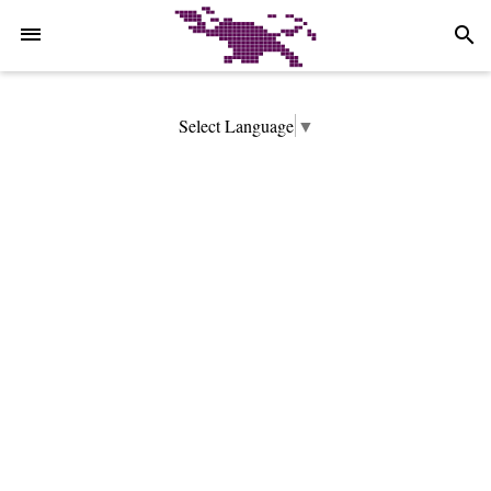
-->
search
Select Language
▼