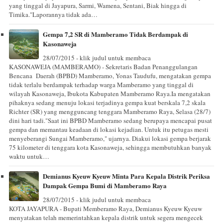
yang tinggal di Jayapura, Sarmi, Wamena, Sentani, Biak hingga di
Timika."Laporannya tidak ada…
Gempa 7,2 SR di Mamberamo Tidak Berdampak di
Kasonaweja
28/07/2015 - klik judul untuk membaca
KASONAWEJA (MAMBERAMO) - Sekretaris Badan Penanggulangan
Bencana Daerah (BPBD) Mamberamo, Yonas Taudufu, mengatakan gempa
tidak terlalu berdampak terhadap warga Mamberamo yang tinggal di
wilayah Kasonaweja, Ibukota Kabupaten Mamberamo Raya.Ia mengatakan
pihaknya sedang menuju lokasi terjadinya gempa kuat berskala 7,2 skala
Richter (SR) yang mengguncang tenggara Mamberamo Raya, Selasa (28/7)
dini hari tadi."Saat ini BPBD Mamberamo sedang berupaya mencapai pusat
gempa dan memantau keadaan di lokasi kejadian. Untuk itu petugas mesti
menyeberangi Sungai Mamberamo," ujarnya. Diakui lokasi gempa berjarak
75 kilometer di tenggara kota Kasonaweja, sehingga membutuhkan banyak
waktu untuk…
Demianus Kyeuw Kyeuw Minta Para Kepala Distrik Periksa
Dampak Gempa Bumi di Mamberamo Raya
28/07/2015 - klik judul untuk membaca
KOTA JAYAPURA - Bupati Memberamo Raya, Demianus Kyeuw Kyeuw
menyatakan telah memerintahkan kepala distrik untuk segera mengecek