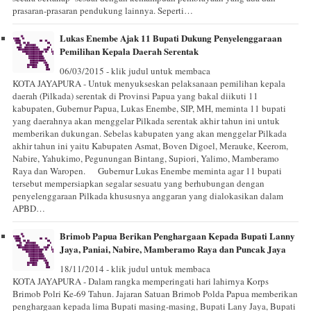
prasaran-prasaran pendukung lainnya. Seperti…
Lukas Enembe Ajak 11 Bupati Dukung Penyelenggaraan
Pemilihan Kepala Daerah Serentak
06/03/2015 - klik judul untuk membaca
KOTA JAYAPURA - Untuk menyukseskan pelaksanaan pemilihan kepala
daerah (Pilkada) serentak di Provinsi Papua yang bakal diikuti 11
kabupaten, Gubernur Papua, Lukas Enembe, SIP, MH, meminta 11 bupati
yang daerahnya akan menggelar Pilkada serentak akhir tahun ini untuk
memberikan dukungan. Sebelas kabupaten yang akan menggelar Pilkada
akhir tahun ini yaitu Kabupaten Asmat, Boven Digoel, Merauke, Keerom,
Nabire, Yahukimo, Pegunungan Bintang, Supiori, Yalimo, Mamberamo
Raya dan Waropen. Gubernur Lukas Enembe meminta agar 11 bupati
tersebut mempersiapkan segalar sesuatu yang berhubungan dengan
penyelenggaraan Pilkada khususnya anggaran yang dialokasikan dalam
APBD…
Brimob Papua Berikan Penghargaan Kepada Bupati Lanny
Jaya, Paniai, Nabire, Mamberamo Raya dan Puncak Jaya
18/11/2014 - klik judul untuk membaca
KOTA JAYAPURA - Dalam rangka memperingati hari lahirnya Korps
Brimob Polri Ke-69 Tahun. Jajaran Satuan Brimob Polda Papua memberikan
penghargaan kepada lima Bupati masing-masing, Bupati Lany Jaya, Bupati