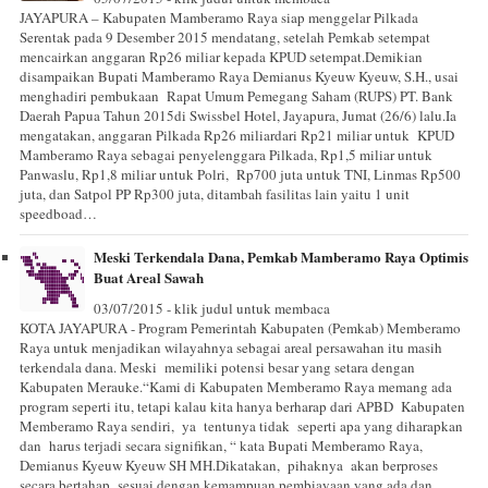
JAYAPURA – Kabupaten Mamberamo Raya siap menggelar Pilkada
Serentak pada 9 Desember 2015 mendatang, setelah Pemkab setempat
mencairkan anggaran Rp26 miliar kepada KPUD setempat.Demikian
disampaikan Bupati Mamberamo Raya Demianus Kyeuw Kyeuw, S.H., usai
menghadiri pembukaan Rapat Umum Pemegang Saham (RUPS) PT. Bank
Daerah Papua Tahun 2015di Swissbel Hotel, Jayapura, Jumat (26/6) lalu.Ia
mengatakan, anggaran Pilkada Rp26 miliardari Rp21 miliar untuk KPUD
Mamberamo Raya sebagai penyelenggara Pilkada, Rp1,5 miliar untuk
Panwaslu, Rp1,8 miliar untuk Polri, Rp700 juta untuk TNI, Linmas Rp500
juta, dan Satpol PP Rp300 juta, ditambah fasilitas lain yaitu 1 unit
speedboad…
Meski Terkendala Dana, Pemkab Mamberamo Raya Optimis
Buat Areal Sawah
03/07/2015 - klik judul untuk membaca
KOTA JAYAPURA - Program Pemerintah Kabupaten (Pemkab) Memberamo
Raya untuk menjadikan wilayahnya sebagai areal persawahan itu masih
terkendala dana. Meski memiliki potensi besar yang setara dengan
Kabupaten Merauke.“Kami di Kabupaten Memberamo Raya memang ada
program seperti itu, tetapi kalau kita hanya berharap dari APBD Kabupaten
Memberamo Raya sendiri, ya tentunya tidak seperti apa yang diharapkan
dan harus terjadi secara signifikan, “ kata Bupati Memberamo Raya,
Demianus Kyeuw Kyeuw SH MH.Dikatakan, pihaknya akan berproses
secara bertahap sesuai dengan kemampuan pembiayaan yang ada dan