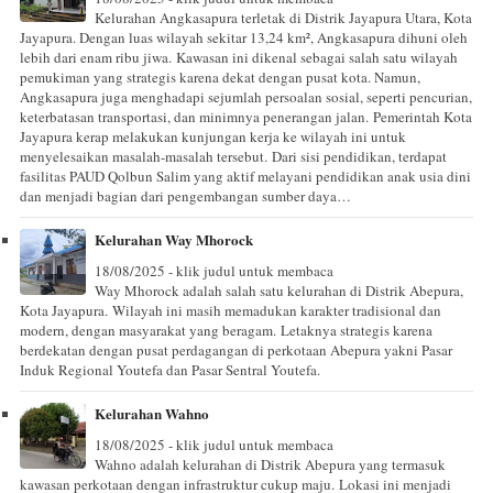
Kelurahan Angkasapura terletak di Distrik Jayapura Utara, Kota
Jayapura. Dengan luas wilayah sekitar 13,24 km², Angkasapura dihuni oleh
lebih dari enam ribu jiwa. Kawasan ini dikenal sebagai salah satu wilayah
pemukiman yang strategis karena dekat dengan pusat kota. Namun,
Angkasapura juga menghadapi sejumlah persoalan sosial, seperti pencurian,
keterbatasan transportasi, dan minimnya penerangan jalan. Pemerintah Kota
Jayapura kerap melakukan kunjungan kerja ke wilayah ini untuk
menyelesaikan masalah-masalah tersebut. Dari sisi pendidikan, terdapat
fasilitas PAUD Qolbun Salim yang aktif melayani pendidikan anak usia dini
dan menjadi bagian dari pengembangan sumber daya…
Kelurahan Way Mhorock
18/08/2025 - klik judul untuk membaca
Way Mhorock adalah salah satu kelurahan di Distrik Abepura,
Kota Jayapura. Wilayah ini masih memadukan karakter tradisional dan
modern, dengan masyarakat yang beragam. Letaknya strategis karena
berdekatan dengan pusat perdagangan di perkotaan Abepura yakni Pasar
Induk Regional Youtefa dan Pasar Sentral Youtefa.
Kelurahan Wahno
18/08/2025 - klik judul untuk membaca
Wahno adalah kelurahan di Distrik Abepura yang termasuk
kawasan perkotaan dengan infrastruktur cukup maju. Lokasi ini menjadi