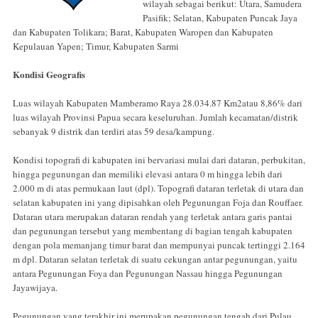
wilayah sebagai berikut: Utara, Samudera
Pasifik; Selatan, Kabupaten Puncak Jaya
dan Kabupaten Tolikara; Barat, Kabupaten Waropen dan Kabupaten
Kepulauan Yapen; Timur, Kabupaten Sarmi
Kondisi Geografis
Luas wilayah Kabupaten Mamberamo Raya 28.034.87 Km2atau 8,86% dari
luas wilayah Provinsi Papua secara keseluruhan. Jumlah kecamatan/distrik
sebanyak 9 distrik dan terdiri atas 59 desa/kampung.
Kondisi topografi di kabupaten ini bervariasi mulai dari dataran, perbukitan,
hingga pegunungan dan memiliki elevasi antara 0 m hingga lebih dari
2.000 m di atas permukaan laut (dpl). Topografi dataran terletak di utara dan
selatan kabupaten ini yang dipisahkan oleh Pegunungan Foja dan Rouffaer.
Dataran utara merupakan dataran rendah yang terletak antara garis pantai
dan pegunungan tersebut yang membentang di bagian tengah kabupaten
dengan pola memanjang timur barat dan mempunyai puncak tertinggi 2.164
m dpl. Dataran selatan terletak di suatu cekungan antar pegunungan, yaitu
antara Pegunungan Foya dan Pegunungan Nassau hingga Pegunungan
Jayawijaya.
Pegunungan yang terakhir ini merupakan pegunungan tengah dari Pulau