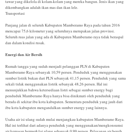
tawar yang dikelola di kolam-kolam yang mereka bangun. Jenis ikan yang
dikembangkan adalah ikan mas dan ikan lele.
Transportasi
Panjang jalan di seluruh Kabupaten Mamberamo Raya pada tahun 2016
mencapai 75,6 kilometer yang seluruhnya merupakan jalan provinsi.
Seluruh ruas jalan yang ada di Kabupaten Mamberamo raya tidak beraspal
dan dalam kondisi rusak.
Energi dan Air Bersih
Rumah tangga yang sudah menjadi pelanggan PLN di Kabupaten
Mamberamo Raya sebanyak 10,59 persen. Penduduk yang menggunakan
sumber listrik bukan dari PLN sebanyak 41,15 persen. Penduduk yang sama
sekali tidak menggunakan listrik sebanyak 48,26 persen. Hal ini
menunjukkan bahwa ketersediaan listri sebagai sumber energy bagi
penduduk Mamberamo Raya hanya bisa dinikmati oleh penduduk yang
berada di sekitar ibu kota kabupaten. Sementara penduduk yang jauh dari
ibu kota kabupaten mengandalkan sumber energy yang lainnya.
Usaha air isi ulang sudah mulai menjangkau kabupaten Mamberamo Raya.
Hal ini terlihat dari adanya penduduk yang menggunakan/mengkonsumsi
air kemasan bermerk/isi ulang sebanyak 0,99 persen. Pelayanan air bersih