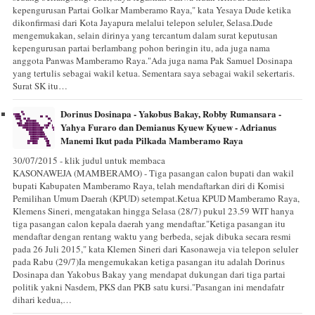
kepengurusan Partai Golkar Mamberamo Raya," kata Yesaya Dude ketika
dikonfirmasi dari Kota Jayapura melalui telepon seluler, Selasa.Dude
mengemukakan, selain dirinya yang tercantum dalam surat keputusan
kepengurusan partai berlambang pohon beringin itu, ada juga nama
anggota Panwas Mamberamo Raya."Ada juga nama Pak Samuel Dosinapa
yang tertulis sebagai wakil ketua. Sementara saya sebagai wakil sekertaris.
Surat SK itu…
Dorinus Dosinapa - Yakobus Bakay, Robby Rumansara -
Yahya Furaro dan Demianus Kyuew Kyuew - Adrianus
Manemi Ikut pada Pilkada Mamberamo Raya
30/07/2015 - klik judul untuk membaca
KASONAWEJA (MAMBERAMO) - Tiga pasangan calon bupati dan wakil
bupati Kabupaten Mamberamo Raya, telah mendaftarkan diri di Komisi
Pemilihan Umum Daerah (KPUD) setempat.Ketua KPUD Mamberamo Raya,
Klemens Sineri, mengatakan hingga Selasa (28/7) pukul 23.59 WIT hanya
tiga pasangan calon kepala daerah yang mendaftar."Ketiga pasangan itu
mendaftar dengan rentang waktu yang berbeda, sejak dibuka secara resmi
pada 26 Juli 2015," kata Klemen Sineri dari Kasonaweja via telepon seluler
pada Rabu (29/7)Ia mengemukakan ketiga pasangan itu adalah Dorinus
Dosinapa dan Yakobus Bakay yang mendapat dukungan dari tiga partai
politik yakni Nasdem, PKS dan PKB satu kursi."Pasangan ini mendafatr
dihari kedua,…