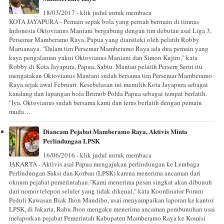
18/03/2017 - klik judul untuk membaca
KOTA JAYAPURA - Pemain sepak bola yang pernah bermain di timnas
Indonesia Oktovianus Maniani bergabung dengan tim debutan asal Liga 3,
Persemar Mamberamo Raya, Papua yang diarsiteki oleh pelatih Robby
Maruanaya. "Dalam tim Persemar Mamberamo Raya ada dua pemain yang
kaya pengalaman yakni Oktovianus Maniani dan Simon Kujiro," kata
Robby di Kota Jayapura, Papua, Sabtu. Mantan pelatih Perseru Serui itu
mengatakan Oktovianus Maniani sudah bersama tim Persemar Mamberamo
Raya sejak awal Februari. Kesebelasan ini memilih Kota Jayapura sebagai
kandang dan lapangan bola Brimob Polda Papua sebagai tempat berlatih.
"Iya, Oktovianus sudah bersama kami dan terus berlatih dengan pemain
muda…
Diancam Pejabat Mamberamo Raya, Aktivis Minta
Perlindungan LPSK
16/06/2016 - klik judul untuk membaca
JAKARTA - Aktivis asal Papua mengajukan perlindungan ke Lembaga
Perlindungan Saksi dan Korban (LPSK) karena menerima ancaman dari
oknum pejabat pemerintahan."Kami menerima pesan singkat akan dibunuh
dari nomor telepon seluler yang tidak dikenal," kata Koordinator Forum
Peduli Kawasan Biak Jhon Mandibo, usai menyampaikan laporan ke kantor
LPSK, di Jakarta, Rabu.Jhon mengaku menerima ancaman pembunuhan usai
melaporkan pejabat Pemerintah Kabupaten Mamberamo Raya ke Komisi