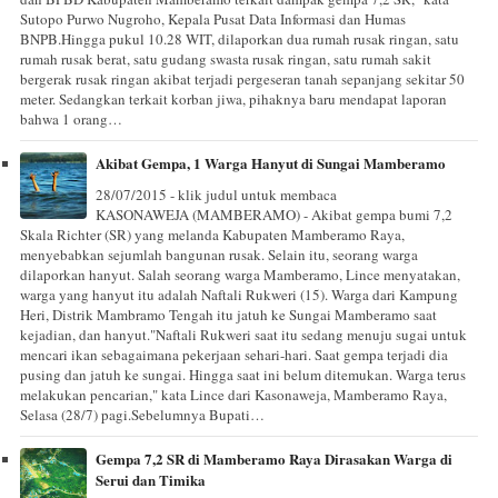
Sutopo Purwo Nugroho, Kepala Pusat Data Informasi dan Humas
BNPB.Hingga pukul 10.28 WIT, dilaporkan dua rumah rusak ringan, satu
rumah rusak berat, satu gudang swasta rusak ringan, satu rumah sakit
bergerak rusak ringan akibat terjadi pergeseran tanah sepanjang sekitar 50
meter. Sedangkan terkait korban jiwa, pihaknya baru mendapat laporan
bahwa 1 orang…
Akibat Gempa, 1 Warga Hanyut di Sungai Mamberamo
28/07/2015 - klik judul untuk membaca
KASONAWEJA (MAMBERAMO) - Akibat gempa bumi 7,2
Skala Richter (SR) yang melanda Kabupaten Mamberamo Raya,
menyebabkan sejumlah bangunan rusak. Selain itu, seorang warga
dilaporkan hanyut. Salah seorang warga Mamberamo, Lince menyatakan,
warga yang hanyut itu adalah Naftali Rukweri (15). Warga dari Kampung
Heri, Distrik Mambramo Tengah itu jatuh ke Sungai Mamberamo saat
kejadian, dan hanyut."Naftali Rukweri saat itu sedang menuju sugai untuk
mencari ikan sebagaimana pekerjaan sehari-hari. Saat gempa terjadi dia
pusing dan jatuh ke sungai. Hingga saat ini belum ditemukan. Warga terus
melakukan pencarian," kata Lince dari Kasonaweja, Mamberamo Raya,
Selasa (28/7) pagi.Sebelumnya Bupati…
Gempa 7,2 SR di Mamberamo Raya Dirasakan Warga di
Serui dan Timika