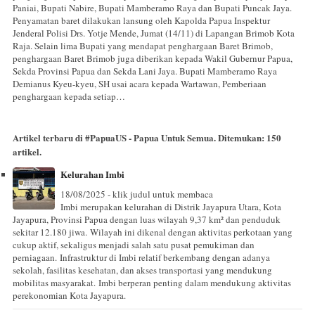
Paniai, Bupati Nabire, Bupati Mamberamo Raya dan Bupati Puncak Jaya.
Penyamatan baret dilakukan lansung oleh Kapolda Papua Inspektur
Jenderal Polisi Drs. Yotje Mende, Jumat (14/11) di Lapangan Brimob Kota
Raja. Selain lima Bupati yang mendapat penghargaan Baret Brimob,
penghargaan Baret Brimob juga diberikan kepada Wakil Gubernur Papua,
Sekda Provinsi Papua dan Sekda Lani Jaya. Bupati Mamberamo Raya
Demianus Kyeu-kyeu, SH usai acara kepada Wartawan, Pemberiaan
penghargaan kepada setiap…
Artikel terbaru di
#PapuaUS - Papua Untuk Semua
. Ditemukan:
150
artikel.
Kelurahan Imbi
18/08/2025 - klik judul untuk membaca
Imbi merupakan kelurahan di Distrik Jayapura Utara, Kota
Jayapura, Provinsi Papua dengan luas wilayah 9,37 km² dan penduduk
sekitar 12.180 jiwa. Wilayah ini dikenal dengan aktivitas perkotaan yang
cukup aktif, sekaligus menjadi salah satu pusat pemukiman dan
perniagaan. Infrastruktur di Imbi relatif berkembang dengan adanya
sekolah, fasilitas kesehatan, dan akses transportasi yang mendukung
mobilitas masyarakat. Imbi berperan penting dalam mendukung aktivitas
perekonomian Kota Jayapura.