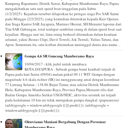
Kampung Rapamarei, Distrik Sawai, Kabupaten Mamberamo Raya, Papua
mengakibatkan satu unit speed boat tenggelam pada Sabtu
(1/2/2025). Kejadian tersebut dilaporkan ke petugas siaga Pos SAR Sarmi
pada Minggu (2/2/2025), yang kemudian diteruskan kepada Kasi Operasi
dan Siaga Kantor SAR Jayapura, Marinus Ohoirat, SH.Menurut laporan dari
Tim SAR Gabungan, total terdapat sembilan orang di dalam speed boat saat
kejadian. Hingga saat ini, lima orang berhasil ditemukan dalam keadaan
selamat, yakni Jhones Ulipi, Davit Towoli, Jok Tuwuli, Yulius Tatuni, dan
Apon. Sementara itu, satu korban ditemukan meninggal dunia atas nama…
Gempa 4,6 SR Guncang Mamberamo Raya
10/04/2017 - klik judul untuk membaca
KOTA JAYAPURA - Sebuah gempa bumi kembali terjadi di
Papua pada hari Senin (09/04) malam pukul 09.11 WIT. Gempa dengan
magnitude 4.6 skala richter (SR) ini mengguncang areal dengan koordinat
77 Lintang Selatan ; 138.86 Bujur Timur, atau sekitar Distrik Mamberamo
Hulu, Kabupaten Mamberamo Raya, Provinsi Papua.Menurut rilis dari
Badan Gempa Amerika Serikat USGS/NEIC, aktivitas seismik ini terjadi
pada kedalaman 10 km ini tidak merupakan gempa dangkal. (papuanesia)
(adsbygoogle = window.adsbygoogle || []).push({}); (adsbygoogle =
window.adsbygoogle || []).push({});
Oktovianus Maniani Bergabung Dengan Persemar
Mamberamo Raya