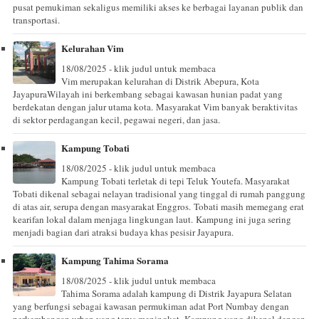
pusat pemukiman sekaligus memiliki akses ke berbagai layanan publik dan
transportasi.
Kelurahan Vim
18/08/2025 - klik judul untuk membaca
Vim merupakan kelurahan di Distrik Abepura, Kota
JayapuraWilayah ini berkembang sebagai kawasan hunian padat yang
berdekatan dengan jalur utama kota. Masyarakat Vim banyak beraktivitas
di sektor perdagangan kecil, pegawai negeri, dan jasa.
Kampung Tobati
18/08/2025 - klik judul untuk membaca
Kampung Tobati terletak di tepi Teluk Youtefa. Masyarakat
Tobati dikenal sebagai nelayan tradisional yang tinggal di rumah panggung
di atas air, serupa dengan masyarakat Enggros. Tobati masih memegang erat
kearifan lokal dalam menjaga lingkungan laut. Kampung ini juga sering
menjadi bagian dari atraksi budaya khas pesisir Jayapura.
Kampung Tahima Sorama
18/08/2025 - klik judul untuk membaca
Tahima Sorama adalah kampung di Distrik Jayapura Selatan
yang berfungsi sebagai kawasan permukiman adat Port Numbay dengan
perkembangan urban yang terus meningkat. Kampung yang dikenal dengan