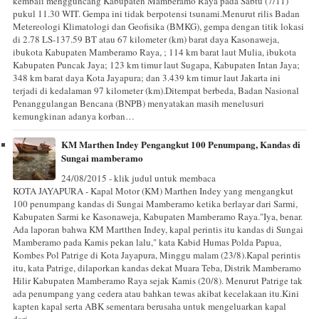
kembali mengguncang Kabupaten Mamberamo Raya pada Sabtu (7/11)
pukul 11.30 WIT. Gempa ini tidak berpotensi tsunami.Menurut rilis Badan
Metereologi Klimatologi dan Geofisika (BMKG), gempa dengan titik lokasi
di 2.78 LS-137.59 BT atau 67 kilometer (km) barat daya Kasonaweja,
ibukota Kabupaten Mamberamo Raya, ; 114 km barat laut Mulia, ibukota
Kabupaten Puncak Jaya; 123 km timur laut Sugapa, Kabupaten Intan Jaya;
348 km barat daya Kota Jayapura; dan 3.439 km timur laut Jakarta ini
terjadi di kedalaman 97 kilometer (km).Ditempat berbeda, Badan Nasional
Penanggulangan Bencana (BNPB) menyatakan masih menelusuri
kemungkinan adanya korban…
KM Marthen Indey Pengangkut 100 Penumpang, Kandas di
Sungai mamberamo
24/08/2015 - klik judul untuk membaca
KOTA JAYAPURA - Kapal Motor (KM) Marthen Indey yang mengangkut
100 penumpang kandas di Sungai Mamberamo ketika berlayar dari Sarmi,
Kabupaten Sarmi ke Kasonaweja, Kabupaten Mamberamo Raya."Iya, benar.
Ada laporan bahwa KM Martthen Indey, kapal perintis itu kandas di Sungai
Mamberamo pada Kamis pekan lalu," kata Kabid Humas Polda Papua,
Kombes Pol Patrige di Kota Jayapura, Minggu malam (23/8).Kapal perintis
itu, kata Patrige, dilaporkan kandas dekat Muara Teba, Distrik Mamberamo
Hilir Kabupaten Mamberamo Raya sejak Kamis (20/8). Menurut Patrige tak
ada penumpang yang cedera atau bahkan tewas akibat kecelakaan itu.Kini
kapten kapal serta ABK sementara berusaha untuk mengeluarkan kapal
dari…