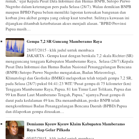
rumah," ujar Kepala Pusat Data Informasi dan Humas BNPB, Sutopo Purwo
Nugroho dalam keterangan pers pada Selasa (28/7). Walau demikian BNPB
maupun BPBD Papua belum memiliki laporan kerusakan bangunan dan
korban jiwa akibat gempa yang cukup kuat tersebut. Sulitnya kawasan ini
dijangkau ditambah keterbatasan akses menjadi alasan. "BPBD Provinsi
Papua masih…
Gempa 7,2 SR Guncang Mamberamo Raya
28/07/2015 - klik judul untuk membaca
JAKARTA - Gempa kuat dengan berskala 7,2 skala Richter (SR)
mengguncang tenggara Kabupaten Mamberamo Raya, Selasa (28/7).Kepala
Pusat Data Informasi dan Humas Badan Nasional Penanggulangan Bencana
(BNPB) Sutopo Purwo Nugroho mengatakan, Badan Meteorologi,
Klimatologi dan Geofisika (BMKG) melaporkan telah terjadi gempa 7,2 SR,
pada Selasa (28/7) pukul 04:41:23 WIT.“Pusat gempa di 75 kilometer (km)
Tenggara Mamberamo Raya, Papua. 81 km Timur Laut Tolikara, Papua dan
99 km Barat Laut Mamberamo Tengah, Papua,” ujarnya.Pusat gempa di
darat pada kedalaman 49 km. Dia menambahkan, posko BNPB telah
mengkonfirmasi Badan Penanggulangan Bencana Daerah (BPBD) Papua
dan dilaporkan gempa dirasakan…
Demianus Kyeuw Kyeuw Klaim Kabupaten Mamberamo
Raya Siap Gelar Pilkada
05/07/2015 - klik judul untuk membaca