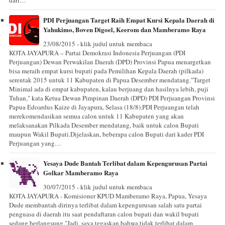
PDI Perjuangan Target Raih Empat Kursi Kepala Daerah di
Yahukimo, Boven Digoel, Keerom dan Mamberamo Raya
23/08/2015 - klik judul untuk membaca
KOTA JAYAPURA – Partai Demokrasi Indonesia Perjuangan (PDI
Perjuangan) Dewan Perwakilan Daerah (DPD) Provinsi Papua menargetkan
bisa meraih empat kursi bupati pada Pemilihan Kepala Daerah (pilkada)
serentak 2015 untuk 11 Kabupaten di Papua Desember mendatang."Target
Minimal ada di empat kabupaten, kalau berjuang dan hasilnya lebih, puji
Tuhan," kata Ketua Dewan Pimpinan Daerah (DPD) PDI Perjuangan Provinsi
Papua Edoardus Kaize di Jayapura, Selasa (18/8).PDI Perjuangan telah
merekomendasikan semua calon untuk 11 Kabupaten yang akan
melaksanakan Pilkada Desember mendatang, baik untuk calon Bupati
maupun Wakil Bupati.Dijelaskan, beberapa calon Bupati dari kader PDI
Perjuangan yang…
Yesaya Dude Bantah Terlibat dalam Kepengurusan Partai
Golkar Mamberamo Raya
30/07/2015 - klik judul untuk membaca
KOTA JAYAPURA - Komisioner KPUD Mamberamo Raya, Papua, Yesaya
Dude membantah dirinya terlibat dalam kepengurusan salah satu partai
penguasa di daerah itu saat pendaftaran calon bupati dan wakil bupati
sedang berlangsung."Jadi, saya tegaskan bahwa tidak terlibat dalam