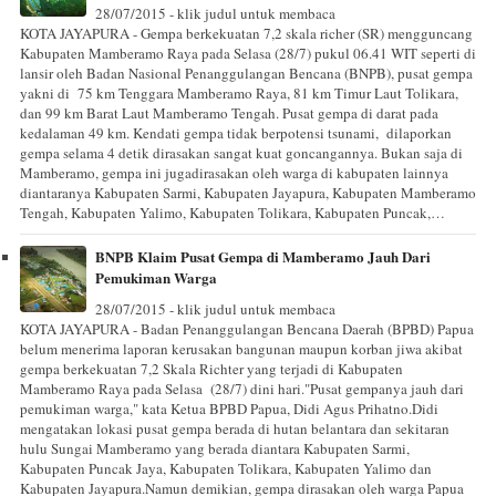
28/07/2015 - klik judul untuk membaca
KOTA JAYAPURA - Gempa berkekuatan 7,2 skala richer (SR) mengguncang
Kabupaten Mamberamo Raya pada Selasa (28/7) pukul 06.41 WIT seperti di
lansir oleh Badan Nasional Penanggulangan Bencana (BNPB), pusat gempa
yakni di 75 km Tenggara Mamberamo Raya, 81 km Timur Laut Tolikara,
dan 99 km Barat Laut Mamberamo Tengah. Pusat gempa di darat pada
kedalaman 49 km. Kendati gempa tidak berpotensi tsunami, dilaporkan
gempa selama 4 detik dirasakan sangat kuat goncangannya. Bukan saja di
Mamberamo, gempa ini jugadirasakan oleh warga di kabupaten lainnya
diantaranya Kabupaten Sarmi, Kabupaten Jayapura, Kabupaten Mamberamo
Tengah, Kabupaten Yalimo, Kabupaten Tolikara, Kabupaten Puncak,…
BNPB Klaim Pusat Gempa di Mamberamo Jauh Dari
Pemukiman Warga
28/07/2015 - klik judul untuk membaca
KOTA JAYAPURA - Badan Penanggulangan Bencana Daerah (BPBD) Papua
belum menerima laporan kerusakan bangunan maupun korban jiwa akibat
gempa berkekuatan 7,2 Skala Richter yang terjadi di Kabupaten
Mamberamo Raya pada Selasa (28/7) dini hari."Pusat gempanya jauh dari
pemukiman warga," kata Ketua BPBD Papua, Didi Agus Prihatno.Didi
mengatakan lokasi pusat gempa berada di hutan belantara dan sekitaran
hulu Sungai Mamberamo yang berada diantara Kabupaten Sarmi,
Kabupaten Puncak Jaya, Kabupaten Tolikara, Kabupaten Yalimo dan
Kabupaten Jayapura.Namun demikian, gempa dirasakan oleh warga Papua