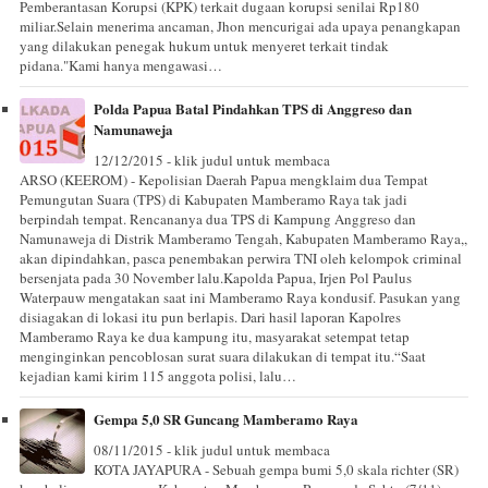
Pemberantasan Korupsi (KPK) terkait dugaan korupsi senilai Rp180
miliar.Selain menerima ancaman, Jhon mencurigai ada upaya penangkapan
yang dilakukan penegak hukum untuk menyeret terkait tindak
pidana."Kami hanya mengawasi…
Polda Papua Batal Pindahkan TPS di Anggreso dan
Namunaweja
12/12/2015 - klik judul untuk membaca
ARSO (KEEROM) - Kepolisian Daerah Papua mengklaim dua Tempat
Pemungutan Suara (TPS) di Kabupaten Mamberamo Raya tak jadi
berpindah tempat. Rencananya dua TPS di Kampung Anggreso dan
Namunaweja di Distrik Mamberamo Tengah, Kabupaten Mamberamo Raya,,
akan dipindahkan, pasca penembakan perwira TNI oleh kelompok criminal
bersenjata pada 30 November lalu.Kapolda Papua, Irjen Pol Paulus
Waterpauw mengatakan saat ini Mamberamo Raya kondusif. Pasukan yang
disiagakan di lokasi itu pun berlapis. Dari hasil laporan Kapolres
Mamberamo Raya ke dua kampung itu, masyarakat setempat tetap
menginginkan pencoblosan surat suara dilakukan di tempat itu.“Saat
kejadian kami kirim 115 anggota polisi, lalu…
Gempa 5,0 SR Guncang Mamberamo Raya
08/11/2015 - klik judul untuk membaca
KOTA JAYAPURA - Sebuah gempa bumi 5,0 skala richter (SR)