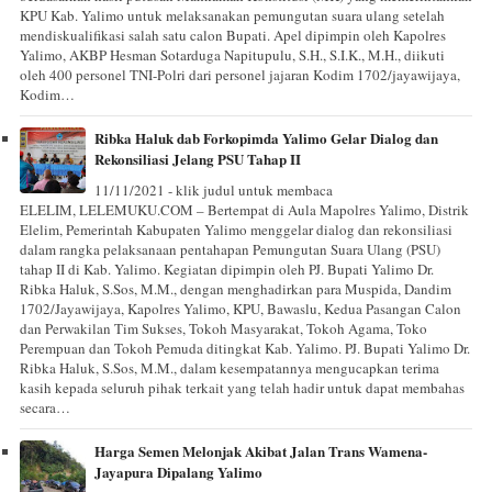
KPU Kab. Yalimo untuk melaksanakan pemungutan suara ulang setelah
mendiskualifikasi salah satu calon Bupati. Apel dipimpin oleh Kapolres
Yalimo, AKBP Hesman Sotarduga Napitupulu, S.H., S.I.K., M.H., diikuti
oleh 400 personel TNI-Polri dari personel jajaran Kodim 1702/jayawijaya,
Kodim…
Ribka Haluk dab Forkopimda Yalimo Gelar Dialog dan
Rekonsiliasi Jelang PSU Tahap II
11/11/2021 - klik judul untuk membaca
ELELIM, LELEMUKU.COM – Bertempat di Aula Mapolres Yalimo, Distrik
Elelim, Pemerintah Kabupaten Yalimo menggelar dialog dan rekonsiliasi
dalam rangka pelaksanaan pentahapan Pemungutan Suara Ulang (PSU)
tahap II di Kab. Yalimo. Kegiatan dipimpin oleh PJ. Bupati Yalimo Dr.
Ribka Haluk, S.Sos, M.M., dengan menghadirkan para Muspida, Dandim
1702/Jayawijaya, Kapolres Yalimo, KPU, Bawaslu, Kedua Pasangan Calon
dan Perwakilan Tim Sukses, Tokoh Masyarakat, Tokoh Agama, Toko
Perempuan dan Tokoh Pemuda ditingkat Kab. Yalimo. PJ. Bupati Yalimo Dr.
Ribka Haluk, S.Sos, M.M., dalam kesempatannya mengucapkan terima
kasih kepada seluruh pihak terkait yang telah hadir untuk dapat membahas
secara…
Harga Semen Melonjak Akibat Jalan Trans Wamena-
Jayapura Dipalang Yalimo