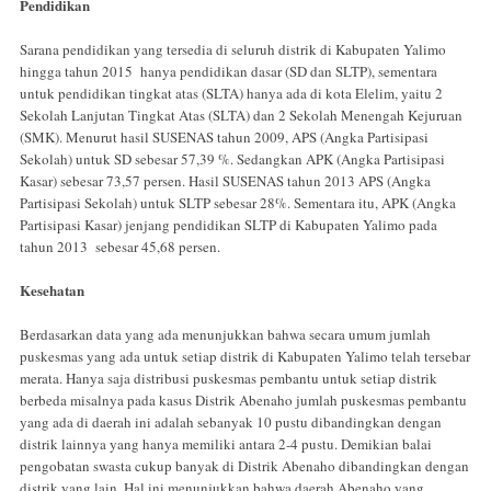
Pendidikan
Sarana pendidikan yang tersedia di seluruh distrik di Kabupaten Yalimo
hingga tahun 2015 hanya pendidikan dasar (SD dan SLTP), sementara
untuk pendidikan tingkat atas (SLTA) hanya ada di kota Elelim, yaitu 2
Sekolah Lanjutan Tingkat Atas (SLTA) dan 2 Sekolah Menengah Kejuruan
(SMK). Menurut hasil SUSENAS tahun 2009, APS (Angka Partisipasi
Sekolah) untuk SD sebesar 57,39 %. Sedangkan APK (Angka Partisipasi
Kasar) sebesar 73,57 persen. Hasil SUSENAS tahun 2013 APS (Angka
Partisipasi Sekolah) untuk SLTP sebesar 28%. Sementara itu, APK (Angka
Partisipasi Kasar) jenjang pendidikan SLTP di Kabupaten Yalimo pada
tahun 2013 sebesar 45,68 persen.
Kesehatan
Berdasarkan data yang ada menunjukkan bahwa secara umum jumlah
puskesmas yang ada untuk setiap distrik di Kabupaten Yalimo telah tersebar
merata. Hanya saja distribusi puskesmas pembantu untuk setiap distrik
berbeda misalnya pada kasus Distrik Abenaho jumlah puskesmas pembantu
yang ada di daerah ini adalah sebanyak 10 pustu dibandingkan dengan
distrik lainnya yang hanya memiliki antara 2-4 pustu. Demikian balai
pengobatan swasta cukup banyak di Distrik Abenaho dibandingkan dengan
distrik yang lain. Hal ini menunjukkan bahwa daerah Abenaho yang