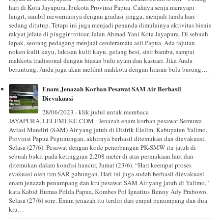
hari di Kota Jayapura, Ibukota Provinsi Papua. Cahaya senja merayapi
langit, sambil mewarnainya dengan gradasi jingga, menjadi tanda hari
sedang ditutup. Tetapi ini juga menjadi penanda dimulainya aktivitas bisnis
rakyat jelata di pinggir trotoar, Jalan Ahmad Yani Kota Jayapura. Di sebuah
lapak, seorang pedagang menjual cenderamata asli Papua. Ada rajutan
noken kulit kayu, lukisan kulit kayu, gelang besi, sisir bambu, sampai
mahkota tradisional dengan hiasan bulu ayam dan kasuari. Jika Anda
beruntung, Anda juga akan melihat mahkota dengan hiasan bulu burung…
Enam Jenazah Korban Pesawat SAM Air Berhasil
Dievakuasi
28/06/2023 - klik judul untuk membaca
JAYAPURA, LELEMUKU.COM - Jenazah enam korban pesawat Semuwa
Aviasi Mandiri (SAM) Air yang jatuh di Distrik Elelim, Kabupaten Yalimo,
Provinsi Papua Pegunungan, akhirnya berhasil ditemukan dan dievakuasi,
Selasa (27/6). Pesawat dengan kode penerbangan PK-SMW itu jatuh di
sebuah bukit pada ketinggian 2.208 meter di atas permukaan laut dan
ditemukan dalam kondisi hancur, Jumat (23/6). “Hari keempat proses
evakuasi oleh tim SAR gabungan. Hari ini juga sudah berhasil dievakuasi
enam jenazah penumpang dan kru pesawat SAM Air yang jatuh di Yalimo,”
kata Kabid Humas Polda Papua, Kombes Pol Ignatius Benny Ady Prabowo,
Selasa (27/6) sore. Enam jenazah itu terdiri dari empat penumpang dan dua
kru…