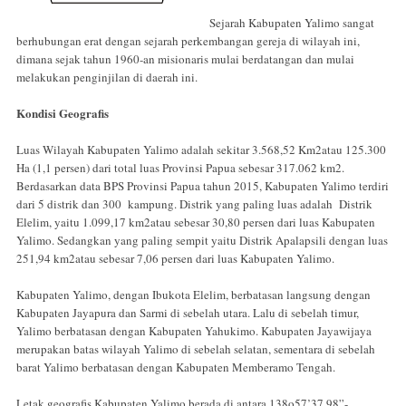
Sejarah Kabupaten Yalimo sangat
berhubungan erat dengan sejarah perkembangan gereja di wilayah ini,
dimana sejak tahun 1960-an misionaris mulai berdatangan dan mulai
melakukan penginjilan di daerah ini.
Kondisi Geografis
Luas Wilayah Kabupaten Yalimo adalah sekitar 3.568,52 Km2atau 125.300
Ha (1,1 persen) dari total luas Provinsi Papua sebesar 317.062 km2.
Berdasarkan data BPS Provinsi Papua tahun 2015, Kabupaten Yalimo terdiri
dari 5 distrik dan 300 kampung. Distrik yang paling luas adalah Distrik
Elelim, yaitu 1.099,17 km2atau sebesar 30,80 persen dari luas Kabupaten
Yalimo. Sedangkan yang paling sempit yaitu Distrik Apalapsili dengan luas
251,94 km2atau sebesar 7,06 persen dari luas Kabupaten Yalimo.
Kabupaten Yalimo, dengan Ibukota Elelim, berbatasan langsung dengan
Kabupaten Jayapura dan Sarmi di sebelah utara. Lalu di sebelah timur,
Yalimo berbatasan dengan Kabupaten Yahukimo. Kabupaten Jayawijaya
merupakan batas wilayah Yalimo di sebelah selatan, sementara di sebelah
barat Yalimo berbatasan dengan Kabupaten Memberamo Tengah.
Letak geografis Kabupaten Yalimo berada di antara 138o57’37,98”-