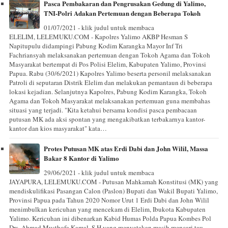
Pasca Pembakaran dan Pengrusakan Gedung di Yalimo,
TNI-Polri Adakan Pertemuan dengan Beberapa Tokoh
01/07/2021 - klik judul untuk membaca
ELELIM, LELEMUKU.COM - Kapolres Yalimo AKBP Hesman S
Napitupulu didampingi Pabung Kodim Karangka Mayor Inf Tri
Fachriansyah melaksanakan pertemuan dengan Tokoh Agama dan Tokoh
Masyarakat bertempat di Pos Polisi Elelim, Kabupaten Yalimo, Provinsi
Papua. Rabu (30/6/2021) Kapolres Yalimo beserta personil melaksanakan
Patroli di seputaran Distrik Elelim dan melakukan pemantaun di beberapa
lokasi kejadian. Selanjutnya Kapolres, Pabung Kodim Karangka, Tokoh
Agama dan Tokoh Masyarakat melaksanakan pertemuan guna membahas
situasi yang terjadi. "Kita ketahui bersama kondisi pasca pembacaan
putusan MK ada aksi spontan yang mengakibatkan terbakarnya kantor-
kantor dan kios masyarakat" kata…
Protes Putusan MK atas Erdi Dabi dan John Wilil, Massa
Bakar 8 Kantor di Yalimo
29/06/2021 - klik judul untuk membaca
JAYAPURA, LELEMUKU.COM - Putusan Mahkamah Konstitusi (MK) yang
mendiskulifikasi Pasangan Calon (Paslon) Bupati dan Wakil Bupati Yalimo,
Provinsi Papua pada Tahun 2020 Nomor Urut 1 Erdi Dabi dan John Wilil
menimbulkan kericuhan yang mencekam di Elelim, Ibukota Kabupaten
Yalimo. Kericuhan ini dibenarkan Kabid Humas Polda Papua Kombes Pol
Drs. Ahmad Musthofa Kamal, S.H yang menyatakan masih mencari tau