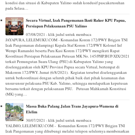
kondisi dan situasi di Kabupaten Yalimo sudah kondusif pascakerusuhan
pada Selasa…
Secara Virtual, Izak Pangemanan Ikuti Rakor KPU Papua,
Persiapan Pelaksanaan PSU Yalimo
07/08/2021 - klik judul untuk membaca
JAYAPURA, LELEMUKU.COM - Komandan Korem 172/PWY Brigjen TNI
Izak Pangemanan didampingi Kepala Staf Korem 172/PWY Kolonel Inf
Wempi Ramandei beserta Para Kasi Korem 172/PWY mengikuti Rapat
Koordinasi Persiapan Pelaksanaan Putusan MK No. 145/PHP.BUP-XIX/2021
terkait Pemungutan Suara Ulang (PSU) di Kabupaten Yalimo yang
diselenggarakan oleh KPU Provinsi Papua secara Virtual, bertempat di
Makorem 172/PWY. Jumat (6/8/2021). Kegiatan tersebut diselenggarakan
untuk berkoordinasi dengan seluruh pihak baik dari pihak keamanan dan
unsur-unsur pelaksana PSU Kab. Yalimo, sehingga mendapatkan keputusan
bersama terkait dengan pelaksanaan PSU. Putusan Mahkamah Konstitusi
(MK) yang…
Massa Buka Palang Jalan Trans Jayapura-Wamena di
Elelim
30/07/2021 - klik judul untuk membaca
YALIMO, LELEMUKU.COM - Komandan Korem 172/PWY Brigjen TNI
Izak Pangemanan yang dihubungi melalui telepon selulernya membenarkan