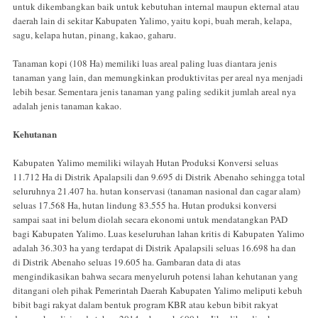
untuk dikembangkan baik untuk kebutuhan internal maupun ekternal atau
daerah lain di sekitar Kabupaten Yalimo, yaitu kopi, buah merah, kelapa,
sagu, kelapa hutan, pinang, kakao, gaharu.
Tanaman kopi (108 Ha) memiliki luas areal paling luas diantara jenis
tanaman yang lain, dan memungkinkan produktivitas per areal nya menjadi
lebih besar. Sementara jenis tanaman yang paling sedikit jumlah areal nya
adalah jenis tanaman kakao.
Kehutanan
Kabupaten Yalimo memiliki wilayah Hutan Produksi Konversi seluas
11.712 Ha di Distrik Apalapsili dan 9.695 di Distrik Abenaho sehingga total
seluruhnya 21.407 ha. hutan konservasi (tanaman nasional dan cagar alam)
seluas 17.568 Ha, hutan lindung 83.555 ha. Hutan produksi konversi
sampai saat ini belum diolah secara ekonomi untuk mendatangkan PAD
bagi Kabupaten Yalimo. Luas keseluruhan lahan kritis di Kabupaten Yalimo
adalah 36.303 ha yang terdapat di Distrik Apalapsili seluas 16.698 ha dan
di Distrik Abenaho seluas 19.605 ha. Gambaran data di atas
mengindikasikan bahwa secara menyeluruh potensi lahan kehutanan yang
ditangani oleh pihak Pemerintah Daerah Kabupaten Yalimo meliputi kebuh
bibit bagi rakyat dalam bentuk program KBR atau kebun bibit rakyat