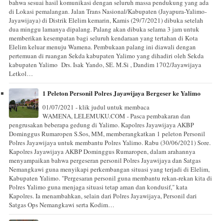
bahwa sesuai hasil komunikasi dengan seluruh massa pendukung yang ada
di Lokasi pemalangan. Jalan Trans Nasional/Kabupaten (Jayapura-Yalimo-
Jayawijaya) di Distrik Elelim kemarin, Kamis (29/7/2021) dibuka setelah
dua minggu lamanya dipalang. Palang akan dibuka selama 3 jam untuk
memberikan kesempatan bagi seluruh kendaraan yang tertahan di Kota
Elelim keluar menuju Wamena. Pembukaan palang ini diawali dengan
pertemuan di ruangan Sekda kabupaten Yalimo yang dihadiri oleh Sekda
kabupaten Yalimo Drs. Isak Yando, SE. M.Si , Dandim 1702/Jayawijaya
Letkol…
1 Peleton Personil Polres Jayawijaya Bergeser ke Yalimo
01/07/2021 - klik judul untuk membaca
WAMENA, LELEMUKU.COM - Pasca pembakaran dan
pengrusakan beberapa gedung di Yalimo. Kapolres Jayawijaya AKBP
Dominggus Rumaropen S.Sos, MM, memberangkatkan 1 peleton Personil
Polres Jayawijaya untuk membantu Polres Yalimo. Rabu (30/06/2021) Sore.
Kapolres Jayawijaya AKBP Dominggus Rumaropen, dalam arahannya
menyampaikan bahwa pergeseran personil Polres Jayawijaya dan Satgas
Nemangkawi guna menyikapi perkembangan situasi yang terjadi di Elelim,
Kabupaten Yalimo. "Pergesaran personil guna membantu rekan-rekan kita di
Polres Yalimo guna menjaga situasi tetap aman dan kondusif," kata
Kapolres. Ia menambahkan, selain dari Polres Jayawijaya, Personil dari
Satgas Ops Nemangkawi serta Kodim…