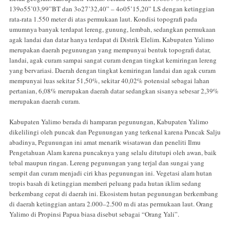
139o55’03,99”BT dan 3o27’32,40” – 4o05’15,20” LS dengan ketinggian
rata-rata 1.550 meter di atas permukaan laut. Kondisi topografi pada
umumnya banyak terdapat lereng, gunung, lembah, sedangkan permukaan
agak landai dan datar hanya terdapat di Distrik Elelim. Kabupaten Yalimo
merupakan daerah pegunungan yang mempunyai bentuk topografi datar,
landai, agak curam sampai sangat curam dengan tingkat kemiringan lereng
yang bervariasi. Daerah dengan tingkat kemiringan landai dan agak curam
mempunyai luas sekitar 51,50%, sekitar 40,02% potensial sebagai lahan
pertanian, 6,08% merupakan daerah datar sedangkan sisanya sebesar 2,39%
merupakan daerah curam.
Kabupaten Yalimo berada di hamparan pegunungan, Kabupaten Yalimo
dikelilingi oleh puncak dan Pegunungan yang terkenal karena Puncak Salju
abadinya, Pegunungan ini amat menarik wisatawan dan peneliti Ilmu
Pengetahuan Alam karena puncaknya yang selalu ditutupi oleh awan, baik
tebal maupun ringan. Lereng pegunungan yang terjal dan sungai yang
sempit dan curam menjadi ciri khas pegunungan ini. Vegetasi alam hutan
tropis basah di ketinggian memberi peluang pada hutan iklim sedang
berkembang cepat di daerah ini. Ekosistem hutan pegunungan berkembang
di daerah ketinggian antara 2.000–2.500 m di atas permukaan laut. Orang
Yalimo di Propinsi Papua biasa disebut sebagai “Orang Yali”.