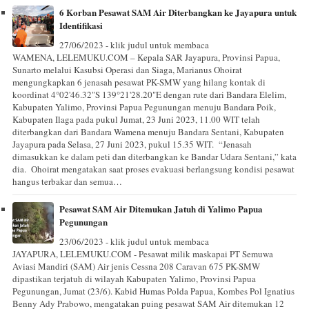
6 Korban Pesawat SAM Air Diterbangkan ke Jayapura untuk
Identifikasi
27/06/2023 - klik judul untuk membaca
WAMENA, LELEMUKU.COM – Kepala SAR Jayapura, Provinsi Papua,
Sunarto melalui Kasubsi Operasi dan Siaga, Marianus Ohoirat
mengungkapkan 6 jenasah pesawat PK-SMW yang hilang kontak di
koordinat 4°02'46.32"S 139°21'28.20"E dengan rute dari Bandara Elelim,
Kabupaten Yalimo, Provinsi Papua Pegunungan menuju Bandara Poik,
Kabupaten Ilaga pada pukul Jumat, 23 Juni 2023, 11.00 WIT telah
diterbangkan dari Bandara Wamena menuju Bandara Sentani, Kabupaten
Jayapura pada Selasa, 27 Juni 2023, pukul 15.35 WIT. “Jenasah
dimasukkan ke dalam peti dan diterbangkan ke Bandar Udara Sentani,” kata
dia. Ohoirat mengatakan saat proses evakuasi berlangsung kondisi pesawat
hangus terbakar dan semua…
Pesawat SAM Air Ditemukan Jatuh di Yalimo Papua
Pegunungan
23/06/2023 - klik judul untuk membaca
JAYAPURA, LELEMUKU.COM - Pesawat milik maskapai PT Semuwa
Aviasi Mandiri (SAM) Air jenis Cessna 208 Caravan 675 PK-SMW
dipastikan terjatuh di wilayah Kabupaten Yalimo, Provinsi Papua
Pegunungan, Jumat (23/6). Kabid Humas Polda Papua, Kombes Pol Ignatius
Benny Ady Prabowo, mengatakan puing pesawat SAM Air ditemukan 12