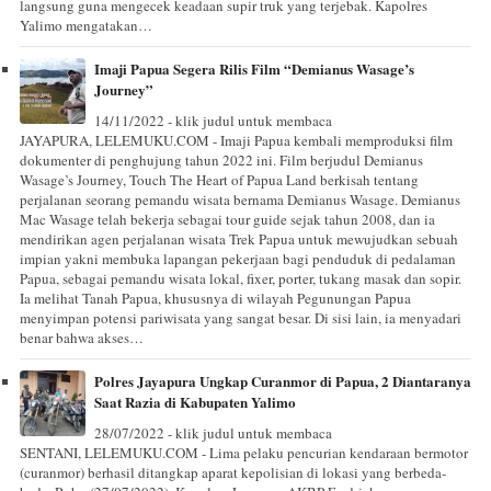
langsung guna mengecek keadaan supir truk yang terjebak. Kapolres
Yalimo mengatakan…
Imaji Papua Segera Rilis Film “Demianus Wasage’s
Journey”
14/11/2022 - klik judul untuk membaca
JAYAPURA, LELEMUKU.COM - Imaji Papua kembali memproduksi film
dokumenter di penghujung tahun 2022 ini. Film berjudul Demianus
Wasage’s Journey, Touch The Heart of Papua Land berkisah tentang
perjalanan seorang pemandu wisata bernama Demianus Wasage. Demianus
Mac Wasage telah bekerja sebagai tour guide sejak tahun 2008, dan ia
mendirikan agen perjalanan wisata Trek Papua untuk mewujudkan sebuah
impian yakni membuka lapangan pekerjaan bagi penduduk di pedalaman
Papua, sebagai pemandu wisata lokal, fixer, porter, tukang masak dan sopir.
Ia melihat Tanah Papua, khususnya di wilayah Pegunungan Papua
menyimpan potensi pariwisata yang sangat besar. Di sisi lain, ia menyadari
benar bahwa akses…
Polres Jayapura Ungkap Curanmor di Papua, 2 Diantaranya
Saat Razia di Kabupaten Yalimo
28/07/2022 - klik judul untuk membaca
SENTANI, LELEMUKU.COM - Lima pelaku pencurian kendaraan bermotor
(curanmor) berhasil ditangkap aparat kepolisian di lokasi yang berbeda-