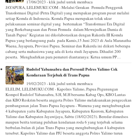
17/06/2023 - klik judul untuk membaca
JAYAPURA, LELEMUKU.COM - Melalui Gerakan Pemuda Penggerak
Transformasi Digital (Petra Digital) yang merupakan program pusat melalui
setiap Komda di Indonesia. Komda Papua merupakan tolak ukur
pelaksanaan seminar digital yang bertemakan “Transformasi Era Digital
yang Berkebangsaan dan Peran Pemuda dalam Mewujudkan Damia di
Tanah Papua” Kegiatan ini dikolaborasikan dengan Rakerda III Komda
Papua yang berlangsung pada pada Kamis,15 Juni 2023 di Aula Maranatha
Waena, Jayapura, Provinsi Papua. Seminar dan Rakerda ini diikuti beberapa
cabang serta mahasiswa yang ada di kota studi Jayapura. Dihadiri 200
peserta. Menghadirkan para pemateri diantaranya: Ketua umum PP…
Rudolof Yabansabra dan Personil Polres Yalimo Cek
Kendaraan Terjebak di Trans Papua
19/02/2023 - klik judul untuk membaca
ELELIM, LELEMUKU.COM - Kapolres Yalimo, Papua Pegunungan
Kompol Rudolof Yabansabra, S.H, M.H bersama Kabag Ops, KBO Lantas
dan KBO Reskrim beserta anggota Polres Yalimo melaksanakan pengecekan
pembangunan jalan Trans Papua Jayapura - Wamena yang menghubungkan
4 kabupaten yaitu Kabupaten Jayapura, Kabupaten Keerom, Kabupaten
Yalimo dan Kabupaten Jayawijaya, Sabtu (18/02/2023). Beredar dimedsos
maupun berita tentang puluhan kendaraan roda 6 yang terjebak selama
berbulan-bulan di jalan Trans Papua yang menghubungkan 4 kabupaten
tersebut. Kapolres Yalimo dan PJU beserta anggota Polres Yalimo turun