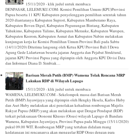
15/11/2020 - klik judul untuk membaca
DENPASAR, LELEMUKU.COM- Komisi Pemilihan Umum (KPU)Provinsi
Papua beserta 11 KPU Kabupaten penyelenggara pemilihan serentak tahun
2020 diantaranya Kabupaten Supiori, Kabupaten Mamberamo Raya,
Kabupaten Boven Digul, Kabupaten Pegunungan Bintang, Kabupaten
Yahukimo, Kabupaten Yalimo, Kabupaten Merauke, Kabupaten Waropen,
Kabupaten Keerom, Kabupaten Asmat dan Kabupaten Nabire melakukan
kunjungan kerja ke Komisi Pemilihan Umum Provinsi Bali pada Sabtu
(14/11/2020) Diterima langsung oleh Ketua KPU Provinsi Bali I Dewa
Agung Gede Lidartawan beserta jajaran Anggota dan Pejabat Struktural,
jajaran KPU Provinsi Papua yang dipimpin oleh Anggota KPU Divisi Data
dan Informasi Diana D. Simbiak…
Barisan Merah Putih (BMP) Wamena Tolak Rencana MRP
Lakukan RDP di Wilayah Lapago
15/11/2020 - klik judul untuk membaca
WAMENA, LELEMUKU.COM - Sekelompok massa dari Barisan Merah
Putih (BMP) Jayawijaya yang dipimpin oleh Hengky Hesela, Karlos Huby
dan Aset Huby melakukan aksi penolakan kehadiran rombongan Majelis
Rakyat Papua (MRP) yang akan melakukan apat Dengar Pendapat (RDP)
terkait pelaksanaan Otonomi Khusus (Otsus) wilayah Lapago di Bandara
Wamena, Kabupaten Jayawijaya, Provinsi Papua pada Minggu (15/11/2020)
pukul 09.00 WIT. Rombongan MRP yang tertahan didalam ruang
kedatangan ini rencananya akan menggelar RDP Otsus dengan para