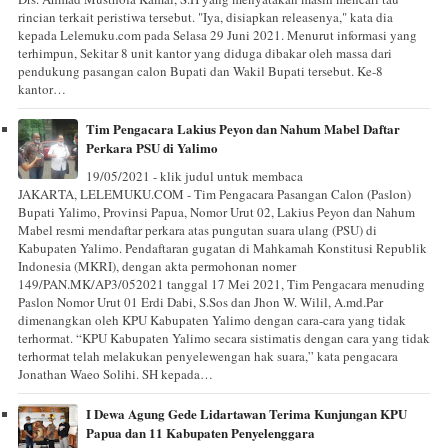
rincian terkait peristiwa tersebut. "Iya, disiapkan releasenya," kata dia
kepada Lelemuku.com pada Selasa 29 Juni 2021. Menurut informasi yang
terhimpun, Sekitar 8 unit kantor yang diduga dibakar oleh massa dari
pendukung pasangan calon Bupati dan Wakil Bupati tersebut. Ke-8
kantor…
Tim Pengacara Lakius Peyon dan Nahum Mabel Daftar
Perkara PSU di Yalimo
19/05/2021 - klik judul untuk membaca
JAKARTA, LELEMUKU.COM - Tim Pengacara Pasangan Calon (Paslon)
Bupati Yalimo, Provinsi Papua, Nomor Urut 02, Lakius Peyon dan Nahum
Mabel resmi mendaftar perkara atas pungutan suara ulang (PSU) di
Kabupaten Yalimo. Pendaftaran gugatan di Mahkamah Konstitusi Republik
Indonesia (MKRI), dengan akta permohonan nomer
149/PAN.MK/AP3/052021 tanggal 17 Mei 2021, Tim Pengacara menuding
Paslon Nomor Urut 01 Erdi Dabi, S.Sos dan Jhon W. Wilil, A.md.Par
dimenangkan oleh KPU Kabupaten Yalimo dengan cara-cara yang tidak
terhormat. “KPU Kabupaten Yalimo secara sistimatis dengan cara yang tidak
terhormat telah melakukan penyelewengan hak suara,” kata pengacara
Jonathan Waeo Solihi. SH kepada…
I Dewa Agung Gede Lidartawan Terima Kunjungan KPU
Papua dan 11 Kabupaten Penyelenggara