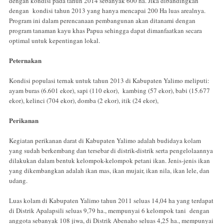
dengan kondisi pada tahun 2014 sebanyak 600 ha. Jika dibandingkan
dengan kondisi tahun 2013 yang hanya mencapai 200 Ha luas arealnya.
Program ini dalam perencanaan pembangunan akan ditanami dengan
program tanaman kayu khas Papua sehingga dapat dimanfaatkan secara
optimal untuk kepentingan lokal.
Peternakan
Kondisi populasi ternak untuk tahun 2013 di Kabupaten Yalimo meliputi:
ayam buras (6.601 ekor), sapi (110 ekor), kambing (57 ekor), babi (15.677
ekor), kelinci (704 ekor), domba (2 ekor), itik (24 ekor),
Perikanan
Kegiatan perikanan darat di Kabupaten Yalimo adalah budidaya kolam
yang sudah berkembang dan tersebar di distrik-distrik serta pengelolaannya
dilakukan dalam bentuk kelompok-kelompok petani ikan. Jenis-jenis ikan
yang dikembangkan adalah ikan mas, ikan mujair, ikan nila, ikan lele, dan
udang.
Luas kolam di Kabupaten Yalimo tahun 2011 seluas 14,04 ha yang terdapat
di Distrik Apalapsili seluas 9,79 ha., mempunyai 6 kelompok tani dengan
anggota sebanyak 108 jiwa, di Distrik Abenaho seluas 4,25 ha., mempunyai