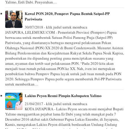
Yalimo, Erdi Dabi. Penyerahan…
Kawal PON 2020, Pemprov Papua Bentuk Satpol-PP
Pariwisata
30/07/2018 - klik judul untuk membaca
JAYAPURA, LELEMUKU.COM - Pemerintah Provinsi (Pemprov) Papua
berwacana untuk membentuk Satuan Polisi Pamong Praja (Satpol PP)
Pariwisata, yang diantaranya bertugas mengawal pelaksanaan Pekan
Olahraga Nasional (PON) XX 2020 di Bumi Cenderawasih. Menurut Asisten
Bidang Perekonomian dan Kesejahteraan Rakyat Sekda Papua Noak Kapisa,
pembentukan itu dipandang penting guna menciptakan suasana yang
aman, nyaman dan tertib saat pelaksanaan PON. “Pada 2020 kita akan
menjadi tuan rumah pelaksanaan PON ke XX. Nah, iven ini merupakan
pembuktian bahwa Pemprov Papua layak untuk jadi tuan rumah pada PON
2020. Sehingga Pemprov Papua perlu segera membentuk Pol-PP Pariwisata
untuk memberikan…
Lakius Peyon Resmi Pimpin Kabupaten Yalimo
21/04/2017 - klik judul untuk membaca
KOTA JAYAPURA - Lakius Peyon secara resmi menjabat Bupati
Yalimo menggantikan pejabat lama Er Dabi yang telah mangkat pada 7
Desember 2016 akibat sakit.Gubernur Papua Lukas Enembe, di Jayapura,
Kamis, mengatakan Lakius Peyon dilantik berdasarkan Undang-Undang