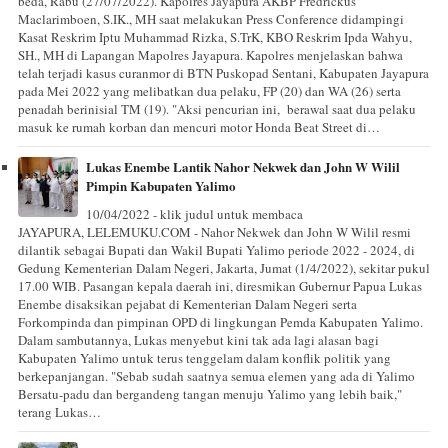
beda, Rabu (27/07/2022). Kapolres Jayapura AKBP Fredrickus
Maclarimboen, S.IK., MH saat melakukan Press Conference didampingi
Kasat Reskrim Iptu Muhammad Rizka, S.TrK, KBO Reskrim Ipda Wahyu,
SH., MH di Lapangan Mapolres Jayapura. Kapolres menjelaskan bahwa
telah terjadi kasus curanmor di BTN Puskopad Sentani, Kabupaten Jayapura
pada Mei 2022 yang melibatkan dua pelaku, FP (20) dan WA (26) serta
penadah berinisial TM (19). "Aksi pencurian ini, berawal saat dua pelaku
masuk ke rumah korban dan mencuri motor Honda Beat Street di…
Lukas Enembe Lantik Nahor Nekwek dan John W Wilil
Pimpin Kabupaten Yalimo
10/04/2022 - klik judul untuk membaca
JAYAPURA, LELEMUKU.COM - Nahor Nekwek dan John W Wilil resmi
dilantik sebagai Bupati dan Wakil Bupati Yalimo periode 2022 - 2024, di
Gedung Kementerian Dalam Negeri, Jakarta, Jumat (1/4/2022), sekitar pukul
17.00 WIB. Pasangan kepala daerah ini, diresmikan Gubernur Papua Lukas
Enembe disaksikan pejabat di Kementerian Dalam Negeri serta
Forkompinda dan pimpinan OPD di lingkungan Pemda Kabupaten Yalimo.
Dalam sambutannya, Lukas menyebut kini tak ada lagi alasan bagi
Kabupaten Yalimo untuk terus tenggelam dalam konflik politik yang
berkepanjangan. "Sebab sudah saatnya semua elemen yang ada di Yalimo
Bersatu-padu dan bergandeng tangan menuju Yalimo yang lebih baik,"
terang Lukas…