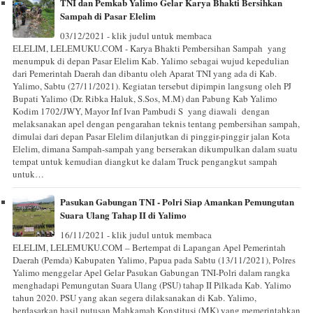
TNI dan Pemkab Yalimo Gelar Karya Bhakti Bersihkan
Sampah di Pasar Elelim
03/12/2021 - klik judul untuk membaca
ELELIM, LELEMUKU.COM - Karya Bhakti Pembersihan Sampah yang
menumpuk di depan Pasar Elelim Kab. Yalimo sebagai wujud kepedulian
dari Pemerintah Daerah dan dibantu oleh Aparat TNI yang ada di Kab.
Yalimo, Sabtu (27/11/2021). Kegiatan tersebut dipimpin langsung oleh PJ
Bupati Yalimo (Dr. Ribka Haluk, S.Sos, M.M) dan Pabung Kab Yalimo
Kodim 1702/JWY, Mayor Inf Ivan Pambudi S yang diawali dengan
melaksanakan apel dengan pengarahan teknis tentang pembersihan sampah,
dimulai dari depan Pasar Elelim dilanjutkan di pinggir-pinggir jalan Kota
Elelim, dimana Sampah-sampah yang berserakan dikumpulkan dalam suatu
tempat untuk kemudian diangkut ke dalam Truck pengangkut sampah
untuk…
Pasukan Gabungan TNI - Polri Siap Amankan Pemungutan
Suara Ulang Tahap II di Yalimo
16/11/2021 - klik judul untuk membaca
ELELIM, LELEMUKU.COM – Bertempat di Lapangan Apel Pemerintah
Daerah (Pemda) Kabupaten Yalimo, Papua pada Sabtu (13/11/2021), Polres
Yalimo menggelar Apel Gelar Pasukan Gabungan TNI-Polri dalam rangka
menghadapi Pemungutan Suara Ulang (PSU) tahap II Pilkada Kab. Yalimo
tahun 2020. PSU yang akan segera dilaksanakan di Kab. Yalimo,
berdasarkan hasil putusan Mahkamah Konstitusi (MK) yang memerintahkan