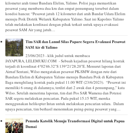
kilometer arah timur Bandara Elelim, Yalimo. Polisi juga memastikan
pesawat yang membawa dua kru dan empat penumpang tersebut dalam
kondisi hancur. “Pesawat jatuh 12 kilometer dari arah Bandar Udara Elelim
menuju Poik Distrik Welarek Kabupaten Yalimo. Saat ini Kapolres Yalimo
telah melakukan kordinasi dengan pihak terkait untuk upaya evakuasi
pesawat SAM Air yang jatuh…
Tim SAR dan Lanud Silas Papare Segera Evakuasi Pesawat
SAM Air di Yalimo
23/06/2023 - klik judul untuk membaca
JAYAPURA, LELEMUKU.COM - Sebuah kejadian pesawat hilang kontak
terjadi di koordinat 4°02'46.32"S 139°21'28.20"E. Menurut laporan dari
Airnaf Sentani, Wilso mengatakan pesawat PK-SMW dengan rute dari
Bandara Elelim di Kabupaten Yalimo menuju Bandara Poik di Kabupaten
Ilaga menghilang kontak pada pukul 11.00 WIT (23/6/2023). “Pesawat ini
memiliki 6 orang di dalamnya, terdiri dari 2 awak dan 4 penumpang,” kata
Wilso. Setelah menerima laporan, tim dari Pos SAR Wamena dan Potensi
SAR segera melakukan pencarian. Pada pukul 15.15 WIT, mereka
menggunakan helikopter Intan untuk melakukan pencarian udara. Dalam
upaya pencarian, tim berhasil menemukan puing-puing pesawat yang…
Pemuda Katolik Menuju Transformasi Digital untuk Papua
Damai