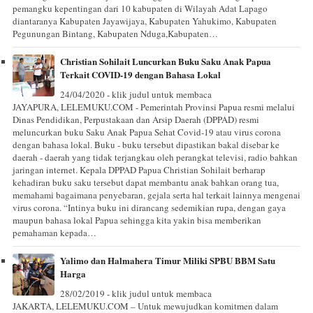
pemangku kepentingan dari 10 kabupaten di Wilayah Adat Lapago
diantaranya Kabupaten Jayawijaya, Kabupaten Yahukimo, Kabupaten
Pegunungan Bintang, Kabupaten Nduga,Kabupaten…
Christian Sohilait Luncurkan Buku Saku Anak Papua
Terkait COVID-19 dengan Bahasa Lokal
24/04/2020 - klik judul untuk membaca
JAYAPURA, LELEMUKU.COM - Pemerintah Provinsi Papua resmi melalui
Dinas Pendidikan, Perpustakaan dan Arsip Daerah (DPPAD) resmi
meluncurkan buku Saku Anak Papua Sehat Covid-19 atau virus corona
dengan bahasa lokal. Buku - buku tersebut dipastikan bakal disebar ke
daerah - daerah yang tidak terjangkau oleh perangkat televisi, radio bahkan
jaringan internet. Kepala DPPAD Papua Christian Sohilait berharap
kehadiran buku saku tersebut dapat membantu anak bahkan orang tua,
memahami bagaimana penyebaran, gejala serta hal terkait lainnya mengenai
virus corona. “Intinya buku ini dirancang sedemikian rupa, dengan gaya
maupun bahasa lokal Papua sehingga kita yakin bisa memberikan
pemahaman kepada…
Yalimo dan Halmahera Timur Miliki SPBU BBM Satu
Harga
28/02/2019 - klik judul untuk membaca
JAKARTA, LELEMUKU.COM – Untuk mewujudkan komitmen dalam