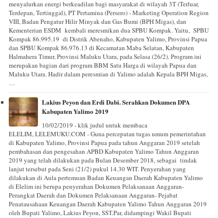
menyalurkan energi berkeadilan bagi masyarakat di wilayah 3T (Terluar,
Terdepan, Tertinggal), PT Pertamina (Persero) - Marketing Operation Region
VIII, Badan Pengatur Hilir Minyak dan Gas Bumi (BPH Migas), dan
Kementerian ESDM kembali meresmikan dua SPBU Kompak. Yaitu, SPBU
Kompak 86.995.19 di Distrik Abenaho, Kabupaten Yalimo, Provinsi Papua
dan SPBU Kompak 86.976.13 di Kecamatan Maba Selatan, Kabupaten
Halmahera Timur, Provinsi Maluku Utara, pada Selasa (26/2). Program ini
merupakan bagian dari program BBM Satu Harga di wilayah Papua dan
Maluku Utara. Hadir dalam peresmian di Yalimo adalah Kepala BPH Migas,
…
Lakius Peyon dan Erdi Dabi. Serahkan Dokumen DPA
Kabupaten Yalimo 2019
10/02/2019 - klik judul untuk membaca
ELELIM, LELEMUKU.COM - Guna percepatan tugas umum pemerintahan
di Kabupaten Yalimo, Provinsi Papua pada tahun Anggaran 2019 setelah
pembahasan dan pengesahan APBD Kabupaten Yalimo Tahun Anggaran
2019 yang telah dilakukan pada Bulan Desember 2018, sebagai tindak
lanjut tersebut pada Seni (21/2) pukul 14.30 WIT. Penyerahan yang
dilakukan di Aula pertemuan Badan Keuangan Daerah Kabupaten Yalimo
di Elelim ini berupa penyerahan Dokumen Pelaksanaan Anggaran-
Perangkat Daerah dan Dokumen Pelaksanaan Anggaran- Pejabat
Penatausahaan Keuangan Daerah Kabupaten Yalimo Tahun Anggaran 2019
oleh Bupati Yalimo, Lakius Peyon, SST.Par, didampingi Wakil Bupati