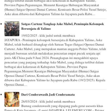
diduga terlibat dalam berbagai aksi kekerasan di Kabupaten Yalimo,
Provinsi Papua Pegunungan. Menurut Kasatgas Hubungan Masyarakat
(Humas) Satgas Operasi Damai Cartenz, Komisaris Besar Polisi Yusuf Sutejo,
Aske akan dibawa dari Kabupaten Yalimo ke Jayapura pada Rabu…
Satgas Cartenz Tangkap Aske Mabel, Pemimpin Kelompok
Bersenjata di Yalimo
19/02/2025 - klik judul untuk membaca
JAYAPURA - Pemimpin kelompok bersenjata di Kabupaten Yalimo, Aske
Mabel, telah berhasil ditangkap oleh Satuan Tugas (Satgas) Operasi Damai
Cartenz. Aske Mabel, yang merupakan mantan anggota Polres Yalimo, telah
menjadi buronan setelah melakukan pencurian empat pucuk senjata api
jenis AK China pada 9 Juni 2024. Penangkapan ini mengakhiri upaya
pencarian yang panjang terhadap Aske Mabel, yang diduga terlibat dalam
berbagai aksi kekerasan di Kabupaten Yalimo, Provinsi Papua
Pegunungan.Menurut Kasatgas Hubungan Masyarakat (Humas) Satgas
Operasi Damai Cartenz, Komisaris Besar Polisi Yusuf Sutejo, Aske akan
dibawa dari Kabupaten Yalimo ke Jayapura pada Rabu (19/2/2025). Kepala
Operasi Damai…
Dari Cenderawasih Jadi Cenderamata
26/03/2024 - klik judul untuk membaca
Burung cenderawasih yang dipajang pada gerai asesoris khas
Papua di Kota Jayapura - (Laura) JAYAPURA, LELEMUKU.COM – Petang