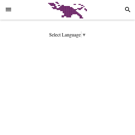
-->
search
Select Language
▼