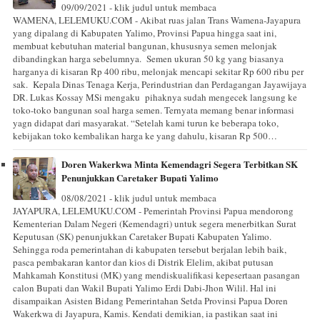
09/09/2021 - klik judul untuk membaca
WAMENA, LELEMUKU.COM - Akibat ruas jalan Trans Wamena-Jayapura
yang dipalang di Kabupaten Yalimo, Provinsi Papua hingga saat ini,
membuat kebutuhan material bangunan, khususnya semen melonjak
dibandingkan harga sebelumnya. Semen ukuran 50 kg yang biasanya
harganya di kisaran Rp 400 ribu, melonjak mencapi sekitar Rp 600 ribu per
sak. Kepala Dinas Tenaga Kerja, Perindustrian dan Perdagangan Jayawijaya
DR. Lukas Kossay MSi mengaku pihaknya sudah mengecek langsung ke
toko-toko bangunan soal harga semen. Ternyata memang benar informasi
yagn didapat dari masyarakat. “Setelah kami turun ke beberapa toko,
kebijakan toko kembalikan harga ke yang dahulu, kisaran Rp 500…
Doren Wakerkwa Minta Kemendagri Segera Terbitkan SK
Penunjukkan Caretaker Bupati Yalimo
08/08/2021 - klik judul untuk membaca
JAYAPURA, LELEMUKU.COM - Pemerintah Provinsi Papua mendorong
Kementerian Dalam Negeri (Kemendagri) untuk segera menerbitkan Surat
Keputusan (SK) penunjukkan Caretaker Bupati Kabupaten Yalimo.
Sehingga roda pemerintahan di kabupaten tersebut berjalan lebih baik,
pasca pembakaran kantor dan kios di Distrik Elelim, akibat putusan
Mahkamah Konstitusi (MK) yang mendiskualifikasi kepesertaan pasangan
calon Bupati dan Wakil Bupati Yalimo Erdi Dabi-Jhon Wilil. Hal ini
disampaikan Asisten Bidang Pemerintahan Setda Provinsi Papua Doren
Wakerkwa di Jayapura, Kamis. Kendati demikian, ia pastikan saat ini