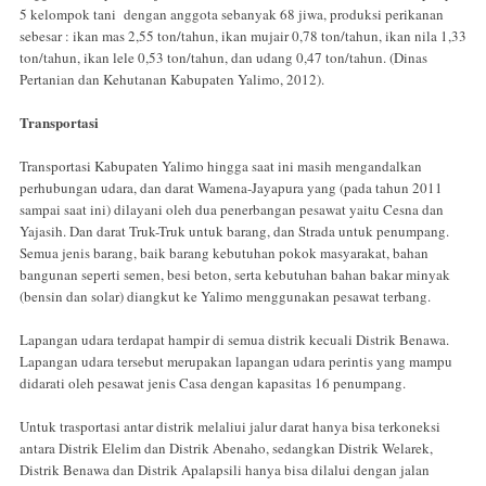
5 kelompok tani dengan anggota sebanyak 68 jiwa, produksi perikanan
sebesar : ikan mas 2,55 ton/tahun, ikan mujair 0,78 ton/tahun, ikan nila 1,33
ton/tahun, ikan lele 0,53 ton/tahun, dan udang 0,47 ton/tahun. (Dinas
Pertanian dan Kehutanan Kabupaten Yalimo, 2012).
Transportasi
Transportasi Kabupaten Yalimo hingga saat ini masih mengandalkan
perhubungan udara, dan darat Wamena-Jayapura yang (pada tahun 2011
sampai saat ini) dilayani oleh dua penerbangan pesawat yaitu Cesna dan
Yajasih. Dan darat Truk-Truk untuk barang, dan Strada untuk penumpang.
Semua jenis barang, baik barang kebutuhan pokok masyarakat, bahan
bangunan seperti semen, besi beton, serta kebutuhan bahan bakar minyak
(bensin dan solar) diangkut ke Yalimo menggunakan pesawat terbang.
Lapangan udara terdapat hampir di semua distrik kecuali Distrik Benawa.
Lapangan udara tersebut merupakan lapangan udara perintis yang mampu
didarati oleh pesawat jenis Casa dengan kapasitas 16 penumpang.
Untuk trasportasi antar distrik melaliui jalur darat hanya bisa terkoneksi
antara Distrik Elelim dan Distrik Abenaho, sedangkan Distrik Welarek,
Distrik Benawa dan Distrik Apalapsili hanya bisa dilalui dengan jalan