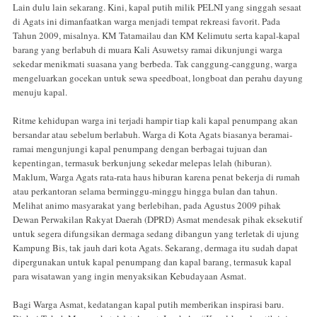
Lain dulu lain sekarang. Kini, kapal putih milik PELNI yang singgah sesaat
di Agats ini dimanfaatkan warga menjadi tempat rekreasi favorit. Pada
Tahun 2009, misalnya. KM Tatamailau dan KM Kelimutu serta kapal-kapal
barang yang berlabuh di muara Kali Asuwetsy ramai dikunjungi warga
sekedar menikmati suasana yang berbeda. Tak canggung-canggung, warga
mengeluarkan gocekan untuk sewa speedboat, longboat dan perahu dayung
menuju kapal.
Ritme kehidupan warga ini terjadi hampir tiap kali kapal penumpang akan
bersandar atau sebelum berlabuh. Warga di Kota Agats biasanya beramai-
ramai mengunjungi kapal penumpang dengan berbagai tujuan dan
kepentingan, termasuk berkunjung sekedar melepas lelah (hiburan).
Maklum, Warga Agats rata-rata haus hiburan karena penat bekerja di rumah
atau perkantoran selama berminggu-minggu hingga bulan dan tahun.
Melihat animo masyarakat yang berlebihan, pada Agustus 2009 pihak
Dewan Perwakilan Rakyat Daerah (DPRD) Asmat mendesak pihak eksekutif
untuk segera difungsikan dermaga sedang dibangun yang terletak di ujung
Kampung Bis, tak jauh dari kota Agats. Sekarang, dermaga itu sudah dapat
dipergunakan untuk kapal penumpang dan kapal barang, termasuk kapal
para wisatawan yang ingin menyaksikan Kebudayaan Asmat.
Bagi Warga Asmat, kedatangan kapal putih memberikan inspirasi baru.