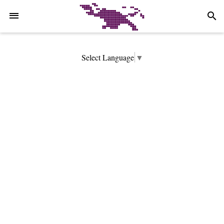
-->
search
Select Language
▼