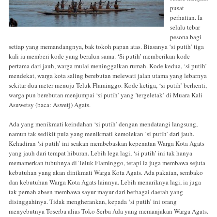
pusat
perhatian. Ia
selalu tebar
pesona bagi
setiap yang memandangnya, bak tokoh papan atas. Biasanya ‘si putih’ tiga
kali ia memberi kode yang beralun sama. ‘Si putih’ memberikan kode
pertama dari jauh, warga mulai meninggalkan rumah. Kode kedua, ‘si putih’
mendekat, warga kota saling berebutan melewati jalan utama yang lebarnya
sekitar dua meter menuju Teluk Flaminggo. Kode ketiga, ‘si putih’ berhenti,
warga pun berebutan menjumpai ‘si putih’ yang ’tergeletak’ di Muara Kali
Asuwetsy (baca: Aswetj) Agats.
Ada yang menikmati keindahan ‘si putih’ dengan mendatangi langsung,
namun tak sedikit pula yang menikmati kemolekan ‘si putih’ dari jauh.
Kehadiran ‘si putih’ ini seakan membebaskan kepenatan Warga Kota Agats
yang jauh dari tempat hiburan. Lebih lega lagi, ‘si putih’ ini tak hanya
memamerkan tubuhnya di Teluk Flaminggo, tetapi ia juga membawa sejuta
kebutuhan yang akan dinikmati Warga Kota Agats. Ada pakaian, sembako
dan kebutuhan Warga Kota Agats lainnya. Lebih menariknya lagi, ia juga
tak pernah absen membawa sayur-mayur dari berbagai daerah yang
disinggahinya. Tidak mengherankan, kepada ‘si putih’ ini orang
menyebutnya Toserba alias Toko Serba Ada yang memanjakan Warga Agats.