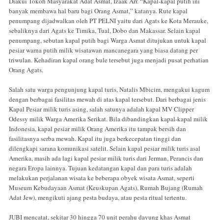
Diakui Tokoh Masyarakat Adat Asmat, Izaak Arr. “Kapal-kapal putih ini
banyak membawa hal baru bagi Orang Asmat,” katanya. Rute kapal
penumpang dijadwalkan oleh PT PELNI yaitu dari Agats ke Kota Merauke,
sebaliknya dari Agats ke Timika, Tual, Dobo dan Makassar. Selain kapal
penumpang, sebutan kapal putih bagi Warga Asmat ditujukan untuk kapal
pesiar warna putih milik wisatawan mancanegara yang biasa datang per
triwulan. Kehadiran kapal orang bule tersebut juga menjadi pusat perhatian
Orang Agats.
Salah satu warga pengunjung kapal turis, Natalis Mbicim, mengakui kagum
dengan berbagai fasilitas mewah di atas kapal tersebut. Dari berbagai jenis
Kapal Pesiar milik turis asing, salah satunya adalah kapal MV Clipper
Odessy milik Warga Amerika Serikat. Bila dibandingkan kapal-kapal milik
Indonesia, kapal pesiar milik Orang Amerika itu tampak bersih dan
fasilitasnya serba mewah. Kapal itu juga berkecepatan tinggi dan
dilengkapi sarana komunikasi satelit. Selain kapal pesiar milik turis asal
Amerika, masih ada lagi kapal pesiar milik turis dari Jerman, Perancis dan
negara Eropa lainnya. Tujuan kedatangan kapal dan para turis adalah
melakukan perjalanan wisata ke beberapa obyek wisata Asmat, seperti
Museum Kebudayaan Asmat (Keuskupan Agats), Rumah Bujang (Rumah
Adat Jew), mengikuti ajang pesta budaya, atau pesta ritual tertentu.
JUBI mencatat, sekitar 30 hingga 70 unit perahu dayung khas Asmat