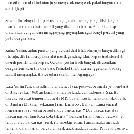
memetik memakai jari atau juga mengetok-mengetok pakai tangan atau
sendal jepit.
Selain tifa sebagai alat perkusi ada juga labu kering yang diisi dengan
manik-manik atau batu kerikil yang disebut kalabasa. Alat ini cukup
dimainkan dengan cara menggoyang-goyangkan agar bunyi perkusi yang
padu dengan bass.
Kalau Yosim, tarian pancar yang berasal dari Biak biasanya hanya diiringi
tifa saja, tifa ini merupakan alat musik gendang khas Papua tradisional di
daerah pesisir tanah Papua. Gerakan yosim lebih banyak disesuaikan
dengan hentakan tifa dan bass. Pemukul tifa biasa menggerakan badang
sambil mengangkat tifa ke udara sambil memegangnya.
Kata Yosim Pancar sendiri mulai muncul saat pesawat bermesin jet mendarat
di Biak sekitar 1960 an konflik antara Belanda dan Indonesia. Saat itu
banyak pesawat tempur Indonesia MIG buatan Rusia melakukan akrobatik
di Bandara Mokmer (sekarang Frans Kaisiepo). Bahkan warga sempat
mengarang lagu yosim berjudul dua pancar gas. “ Dua pancar gas, dua
pancar gas keliling Kota kota Jakarta.” Gerakan tarian meniru pesawat jet
tempur atau pancar gas. Sejak itu sebutan Yosim Pancar mulai menjadi
terkenal dalam tarian pergaulan anak-anak muda di Tanah Papua khususnya