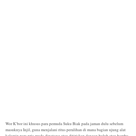
Wor K’bor ini khusus para pemuda Suku Biak pada jaman dulu sebelum
masuknya Injil, guna menjalani ritus peralihan di mana bagian ujung alat
kelamin para pria muda dipotong atau ditiriskan dengan buluh atau bambu