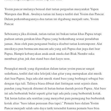
Yosim pancar mulanya berasal dari tarian pergaulan masyarakat Yapen
Waropen dan Biak. Awalnya tarian ini hanya terdiri dari Yosim dan Pancar.
Dalam perkembangannya dua tarian ini digabung menjadi satu, Yosim
Pancar.
Sebenarnya jika disimak, tarian-tarian ini bukan tarian khas Papua tetapi
paduan antara gerakan khas Papua yang berkembang sesuai peradaban
jaman. Atau oleh para pengamat budaya disebut tarian kontemporer. Alat
musiknya pun bermacam-macam ada yang asli Papua dan juga dari luar
Papua. Hampir kebanyakan anak-anak muda dari Biak Numfor suka
membuat gitar, juk dan stand bass dari kayu susu.
Perangkat musik yang digunakan dalam tarian yosim pancar sangat
sederhana, terdiri dari uku lele(juk) dan gitar yang merupakan alat musik
dari luar Papua. Juga ada alat musik stand bass yang berfungsi sebagai bas
dengan tiga tali. Talinya biasa dibuat dari lintingan serat sejenis daun
pandan yang banyak ditemui di hutan-hutan daerah pesisir Papua. Alat bass
ini ada berbentuk bulat seperti gitar tapi ada pula yang berbentuk kotak.
Tak heran kalau ada sentilan yang menyebut para pemegang bas berbentuk
kotak alias “bass tahan perasaan (bas tape).” Pemain bass dalam Yosim
Pancar menjadi salah satu daya tarik tersendiri karena pemain bass bisa