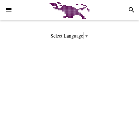
-->
search
Select Language
▼