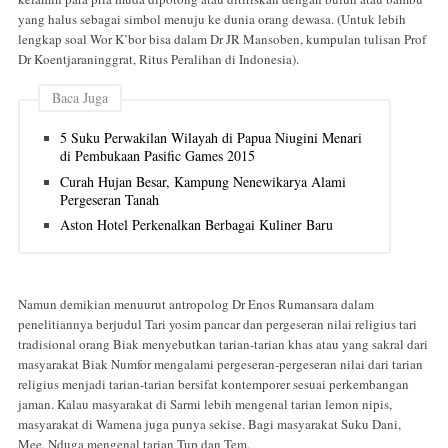
yang halus sebagai simbol menuju ke dunia orang dewasa. (Untuk lebih
lengkap soal Wor K’bor bisa dalam Dr JR Mansoben, kumpulan tulisan Prof
Dr Koentjaraninggrat, Ritus Peralihan di Indonesia).
Baca Juga
5 Suku Perwakilan Wilayah di Papua Niugini Menari
di Pembukaan Pasific Games 2015
Curah Hujan Besar, Kampung Nenewikarya Alami
Pergeseran Tanah
Aston Hotel Perkenalkan Berbagai Kuliner Baru
Namun demikian menuurut antropolog Dr Enos Rumansara dalam
penelitiannya berjudul Tari yosim pancar dan pergeseran nilai religius tari
tradisional orang Biak menyebutkan tarian-tarian khas atau yang sakral dari
masyarakat Biak Numfor mengalami pergeseran-pergeseran nilai dari tarian
religius menjadi tarian-tarian bersifat kontemporer sesuai perkembangan
jaman. Kalau masyarakat di Sarmi lebih mengenal tarian lemon nipis,
masyarakat di Wamena juga punya sekise. Bagi masyarakat Suku Dani,
Mee, Nduga mengenal tarian Tup dan Tem.