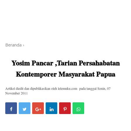
Beranda
›
Yosim Pancar ,Tarian Persahabatan
Kontemporer Masyarakat Papua
Artikel diedit dan dipublikasikan oleh
lelemuku.com
pada tanggal
Senin, 07
November 2011