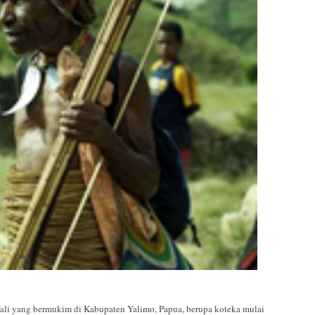
ali yang bermukim di Kabupaten Yalimo, Papua, berupa koteka mulai