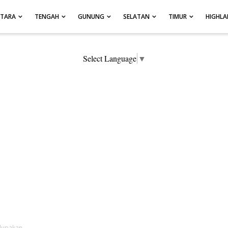
UTARA
TENGAH
GUNUNG
SELATAN
TIMUR
HIGHL
Select Language
▼
rlupakan