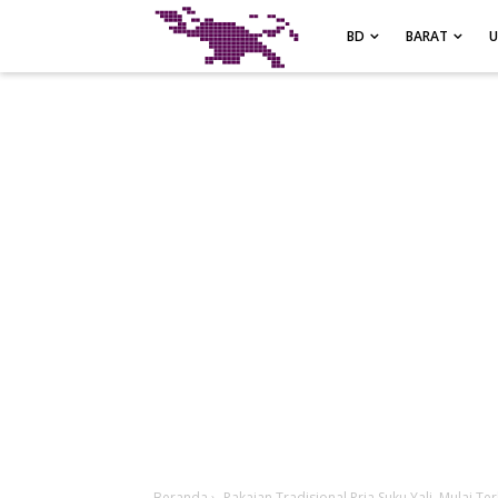
-->
BD
BARAT
Beranda
›
Pakaian Tradisional Pria Suku Yali, Mulai Te