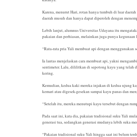
Karena, menurut Hari, rotan hanya tumbuh di luar daera
daerah musuh dan hanya dapat diperoleh dengan menempuh
Lebih lanjut, alumnus Universitas Udayana itu mengata
pakaian dan perhiasan, melainkan juga punya kegunaan l
“Rata-rata pria Yali membuat api dengan menggunakan seb
Ia lantas menjelaskan cara membuat api, yakni mengambil 
sentimeter. Lalu, dililitkan di sepotong kayu yang telah
kering.
Kemudian, kedua kaki mereka injakan di kedua ujung kayu
kemari atau digesek-gesekan sampai kayu panas dan meng
“Setelah itu, mereka menutupi kayu tersebut dengan rump
Pada saat ini, kata dia, pakaian tradisional suku Yali mu
generasi tua, sedangkan generasi mudanya lebih suka m
“Pakaian tradisional suku Yali hingga saat ini belum t