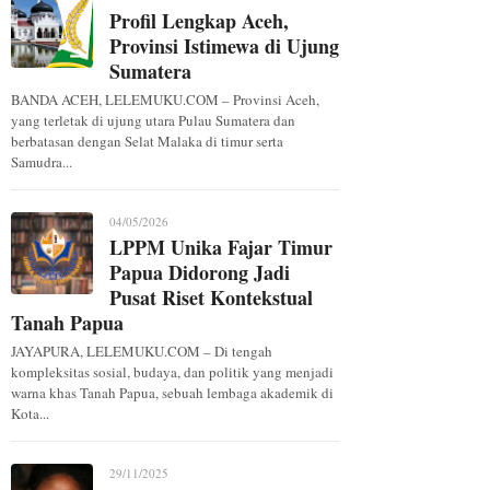
Profil Lengkap Aceh,
Provinsi Istimewa di Ujung
Sumatera
BANDA ACEH, LELEMUKU.COM – Provinsi Aceh,
yang terletak di ujung utara Pulau Sumatera dan
berbatasan dengan Selat Malaka di timur serta
Samudra...
04/05/2026
LPPM Unika Fajar Timur
Papua Didorong Jadi
Pusat Riset Kontekstual
Tanah Papua
JAYAPURA, LELEMUKU.COM – Di tengah
kompleksitas sosial, budaya, dan politik yang menjadi
warna khas Tanah Papua, sebuah lembaga akademik di
Kota...
29/11/2025