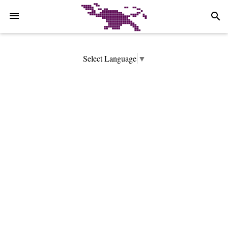
-->
search
Select Language
▼