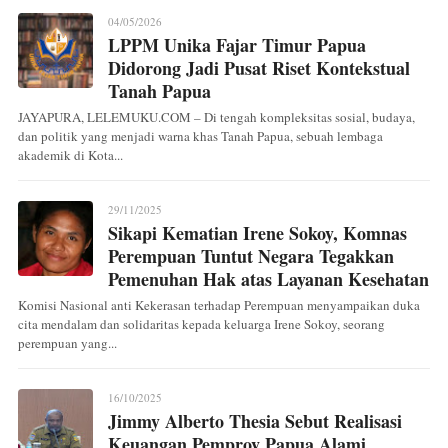
04/05/2026
LPPM Unika Fajar Timur Papua
Didorong Jadi Pusat Riset Kontekstual
Tanah Papua
JAYAPURA, LELEMUKU.COM – Di tengah kompleksitas sosial, budaya,
dan politik yang menjadi warna khas Tanah Papua, sebuah lembaga
akademik di Kota...
29/11/2025
Sikapi Kematian Irene Sokoy, Komnas
Perempuan Tuntut Negara Tegakkan
Pemenuhan Hak atas Layanan Kesehatan
Komisi Nasional anti Kekerasan terhadap Perempuan menyampaikan duka
cita mendalam dan solidaritas kepada keluarga Irene Sokoy, seorang
perempuan yang...
16/10/2025
Jimmy Alberto Thesia Sebut Realisasi
Keuangan Pemprov Papua Alami