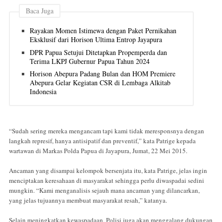
Baca Juga
Rayakan Momen Istimewa dengan Paket Pernikahan
Eksklusif dari Horison Ultima Entrop Jayapura
DPR Papua Setujui Ditetapkan Propemperda dan
Terima LKPJ Gubernur Papua Tahun 2024
Horison Abepura Padang Bulan dan HOM Premiere
Abepura Gelar Kegiatan CSR di Lembaga Alkitab
Indonesia
“Sudah sering mereka mengancam tapi kami tidak meresponsnya dengan
langkah represif, hanya antisipatif dan preventif,” kata Patrige kepada
wartawan di Markas Polda Papua di Jayapura, Jumat, 22 Mei 2015.
Ancaman yang disampai kelompok bersenjata itu, kata Patrige, jelas ingin
menciptakan keresahaan di masyarakat sehingga perlu diwaspadai sedini
mungkin. “Kami menganalisis sejauh mana ancaman yang dilancarkan,
yang jelas tujuannya membuat masyarakat resah,” katanya.
Selain meningkatkan kewaspadaan, Polisi juga akan menggalang dukungan