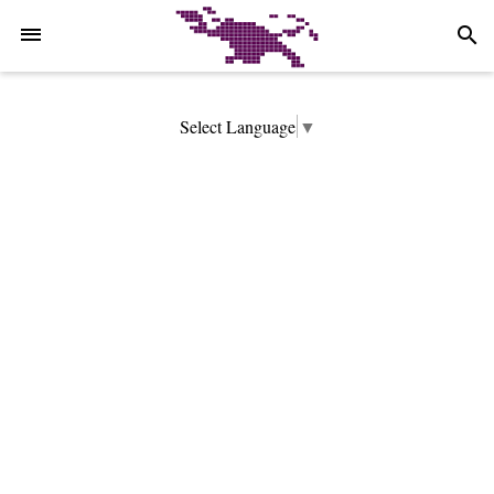
-->
search
Select Language
▼